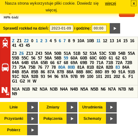
Nasza strona wykorzystuje pliki cookie. Dowiedz się
więcej
x
#
więcej.
Sprawdź rozkład na dzień:
i godzinę:
Z
Z1
Z2
0
1
2
3
4
5
6
7
8
9
10A
10B
11
12
13
14
15
16
41
43
45
Z3
Z6
Z13
Z43
50A
50B
51A
51B
52
53A
53C
53B
54B
55A
55B
55C
56
57
58A
58B
59
60A
60B
60C
60D
61
62
63
64A
64B
65A
65B
66
67
68
69A
69B
70
71A
71B
72A
72B
73
75A
75B
76
77
78
80A
80B
81A
81B
82A
82B
83
84A
84B
85A
85B
86
87A
87B
88A
88B
88C
88D
89
90
91A
91B
91C
92A
92B
93
94
96
97A
97B
99
100
101
201
202
6.
F1
G1
G2
H
W
N1A
N1B
N2
N3A
N3B
N4A
N4B
N5A
N5B
N6
N7A
N7B
N8
N9
Linie
Zmiany
Utrudnienia
Przystanki
Połączenia
Schematy
Pobierz