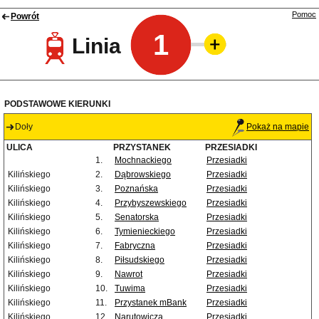
Pomoc
Powrót
1
Linia
PODSTAWOWE KIERUNKI
Doły
Pokaż na mapie
ULICA
PRZYSTANEK
PRZESIADKI
1.
Mochnackiego
Przesiadki
Kilińskiego
2.
Dąbrowskiego
Przesiadki
Kilińskiego
3.
Poznańska
Przesiadki
Kilińskiego
4.
Przybyszewskiego
Przesiadki
Kilińskiego
5.
Senatorska
Przesiadki
Kilińskiego
6.
Tymienieckiego
Przesiadki
Kilińskiego
7.
Fabryczna
Przesiadki
Kilińskiego
8.
Piłsudskiego
Przesiadki
Kilińskiego
9.
Nawrot
Przesiadki
Kilińskiego
10.
Tuwima
Przesiadki
Kilińskiego
11.
Przystanek mBank
Przesiadki
Kilińskiego
12.
Narutowicza
Przesiadki