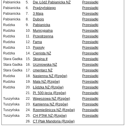
Pabianicka
5.
Dw. Łódź Pabianicka NŻ
Przesiadki
Pabianicka
6.
Prądzyńskiego
Przesiadki
Pabianicka
7.
3 Maja
Przesiadki
Pabianicka
8.
Dubois
Przesiadki
Rudzka
9.
Pabianicka
Przesiadki
Rudzka
10.
Municypalna
Przesiadki
Rudzka
11.
Przestrzenna
Przesiadki
Rudzka
12.
Farna
Przesiadki
Rudzka
13.
Popioły
Przesiadki
Rudzka
14.
Cienista NŻ
Przesiadki
Stara Gadka
15.
Skrajna #
Przesiadki
Stara Gadka
16.
Uczniowska NŻ
Przesiadki
Stara Gadka
17.
cmentarz NŻ
Przesiadki
Rudzka
18.
Nasienna NŻ (Rzgów)
Przesiadki
Rudzka
19.
Mała NŻ (Rzgów)
Przesiadki
Rudzka
20.
Łódzka NŻ (Rzgów)
Przesiadki
21.
Pl. 500-lecia (Rzgów)
Przesiadki
Tuszyńska
22.
Wąwozowa NŻ (Rzgów)
Przesiadki
Tuszyńska
23.
Kamienna NŻ (Rzgów)
Przesiadki
Tuszyńska
24.
Rzemieślnicza NŻ (Rzgów)
Przesiadki
Tuszyńska
25.
CH PTAK NŻ (Rzgów)
Przesiadki
26.
CT Ptak Mandoria (Rzgów)