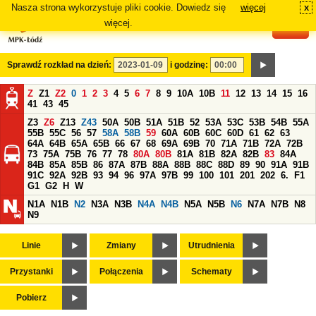
Nasza strona wykorzystuje pliki cookie. Dowiedz się
więcej
x
#
więcej.
Sprawdź rozkład na dzień:
i godzinę:
Z
Z1
Z2
0
1
2
3
4
5
6
7
8
9
10A
10B
11
12
13
14
15
16
41
43
45
Z3
Z6
Z13
Z43
50A
50B
51A
51B
52
53A
53C
53B
54B
55A
55B
55C
56
57
58A
58B
59
60A
60B
60C
60D
61
62
63
64A
64B
65A
65B
66
67
68
69A
69B
70
71A
71B
72A
72B
73
75A
75B
76
77
78
80A
80B
81A
81B
82A
82B
83
84A
84B
85A
85B
86
87A
87B
88A
88B
88C
88D
89
90
91A
91B
91C
92A
92B
93
94
96
97A
97B
99
100
101
201
202
6.
F1
G1
G2
H
W
N1A
N1B
N2
N3A
N3B
N4A
N4B
N5A
N5B
N6
N7A
N7B
N8
N9
Linie
Zmiany
Utrudnienia
Przystanki
Połączenia
Schematy
Pobierz