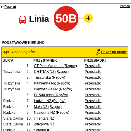
Pomoc
Powrót
50B
Linia
PODSTAWOWE KIERUNKI
pl. Niepodległości
Pokaż na mapie
ULICA
PRZYSTANEK
PRZESIADKI
1.
CT Ptak Mandoria (Rzgów)
Przesiadki
Tuszyńska
2.
CH PTAK NŻ (Rzgów)
Przesiadki
3.
Tuszyńska (Rzgów)
Przesiadki
Tuszyńska
4.
Kamienna NŻ (Rzgów)
Przesiadki
Tuszyńska
5.
Wąwozowa NŻ (Rzgów)
Przesiadki
6.
Pl. 500-lecia (Rzgów)
Przesiadki
Rudzka
7.
Łódzka NŻ (Rzgów)
Przesiadki
Rudzka
8.
Mała NŻ (Rzgów)
Przesiadki
Rudzka
9.
Nasienna NŻ (Rzgów)
Przesiadki
Stara Gadka
10.
cmentarz NŻ
Przesiadki
Stara Gadka
11.
Zdrojowa NŻ
Przesiadki
Rudzka
12.
Skrajna #
Przesiadki