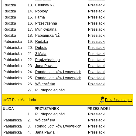
Rudzka
13.
Cienista NŻ
Przesiadki
Rudzka
14.
Popioły
Przesiadki
Rudzka
15.
Farna
Przesiadki
Rudzka
16.
Przestrzenna
Przesiadki
Rudzka
17.
Municypalna
Przesiadki
Rudzka
18.
Pabianicka NŻ
Przesiadki
Pabianicka
19.
Rudzka
Przesiadki
Pabianicka
20.
Dubois
Przesiadki
Pabianicka
21.
3 Maja
Przesiadki
Pabianicka
22.
Prądzyńskiego
Przesiadki
Pabianicka
23.
Jana Pawła II
Przesiadki
Pabianicka
24.
Rondo Lotników Lwowskich
Przesiadki
Pabianicka
25.
Rondo Lotników Lwowskich
Przesiadki
Pabianicka
26.
Wólczańska
Przesiadki
27.
Pl. Niepodległości
CT Ptak Mandoria
Pokaż na mapie
ULICA
PRZYSTANEK
PRZESIADKI
1.
Pl. Niepodległości
Przesiadki
Pabianicka
2.
Wólczańska
Przesiadki
Pabianicka
3.
Rondo Lotników Lwowskich
Przesiadki
Pabianicka
4.
Jana Pawła II
Przesiadki