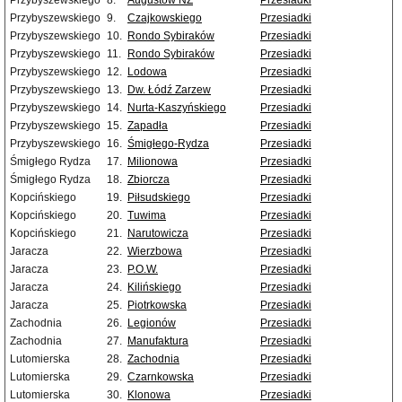
Przybyszewskiego
8.
Augustów NŻ
Przesiadki
Przybyszewskiego
9.
Czajkowskiego
Przesiadki
Przybyszewskiego
10.
Rondo Sybiraków
Przesiadki
Przybyszewskiego
11.
Rondo Sybiraków
Przesiadki
Przybyszewskiego
12.
Lodowa
Przesiadki
Przybyszewskiego
13.
Dw. Łódź Zarzew
Przesiadki
Przybyszewskiego
14.
Nurta-Kaszyńskiego
Przesiadki
Przybyszewskiego
15.
Zapadła
Przesiadki
Przybyszewskiego
16.
Śmigłego-Rydza
Przesiadki
Śmigłego Rydza
17.
Milionowa
Przesiadki
Śmigłego Rydza
18.
Zbiorcza
Przesiadki
Kopcińskiego
19.
Piłsudskiego
Przesiadki
Kopcińskiego
20.
Tuwima
Przesiadki
Kopcińskiego
21.
Narutowicza
Przesiadki
Jaracza
22.
Wierzbowa
Przesiadki
Jaracza
23.
P.O.W.
Przesiadki
Jaracza
24.
Kilińskiego
Przesiadki
Jaracza
25.
Piotrkowska
Przesiadki
Zachodnia
26.
Legionów
Przesiadki
Zachodnia
27.
Manufaktura
Przesiadki
Lutomierska
28.
Zachodnia
Przesiadki
Lutomierska
29.
Czarnkowska
Przesiadki
Lutomierska
30.
Klonowa
Przesiadki