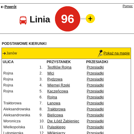
Pomoc
Powrót
96
Linia
PODSTAWOWE KIERUNKI
Janów
Pokaż na mapie
ULICA
PRZYSTANEK
PRZESIADKI
1.
Teofilów Rojna
Przesiadki
Rojna
2.
Wici
Przesiadki
Rojna
3.
Rydzowa
Przesiadki
Rojna
4.
Wiernej Rzeki
Przesiadki
Rojna
5.
Kaczeńcowa
Przesiadki
6.
Rojna
Przesiadki
Traktorowa
7.
Łanowa
Przesiadki
Aleksandrowska
8.
Traktorowa
Przesiadki
Aleksandrowska
9.
Bielicowa
Przesiadki
Woronicza
10.
Dw. Łódź Żabieniec
Przesiadki
Wielkopolska
11.
Pułaskiego
Przesiadki
Lutomierska
12.
Włókniarzy
Przesiadki