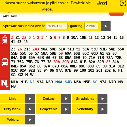
Nasza strona wykorzystuje pliki cookie. Dowiedz się
więcej
x
#
więcej.
Sprawdź rozkład na dzień:
i godzinę:
Z
Z1
Z2
0
1
2
3
4
5
6
7
8
9
10A
10B
11
12
13
14
15
16
41
43
45
Z3
Z6
Z13
Z43
50A
50B
51A
51B
52
53A
53C
53B
54B
55A
55B
55C
56
57
58A
58B
59
60A
60B
60C
60D
61
62
63
64A
64B
65A
65B
66
67
68
69A
69B
70
71A
71B
72A
72B
73
75A
75B
76
77
78
80A
80B
81A
81B
82A
82B
83
84A
84B
85A
85B
86
87A
87B
88A
88B
88C
88D
89
90
91A
91B
91C
92A
92B
93
94
96
97A
97B
99
100
101
201
202
6.
F1
G1
G2
H
W
N1A
N1B
N2
N3A
N3B
N4A
N4B
N5A
N5B
N6
N7A
N7B
N8
N9
Linie
Zmiany
Utrudnienia
Przystanki
Połączenia
Schematy
Pobierz