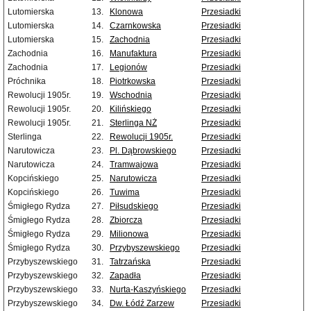
Lutomierska
13.
Klonowa
Przesiadki
Lutomierska
14.
Czarnkowska
Przesiadki
Lutomierska
15.
Zachodnia
Przesiadki
Zachodnia
16.
Manufaktura
Przesiadki
Zachodnia
17.
Legionów
Przesiadki
Próchnika
18.
Piotrkowska
Przesiadki
Rewolucji 1905r.
19.
Wschodnia
Przesiadki
Rewolucji 1905r.
20.
Kilińskiego
Przesiadki
Rewolucji 1905r.
21.
Sterlinga NŻ
Przesiadki
Sterlinga
22.
Rewolucji 1905r.
Przesiadki
Narutowicza
23.
Pl. Dąbrowskiego
Przesiadki
Narutowicza
24.
Tramwajowa
Przesiadki
Kopcińskiego
25.
Narutowicza
Przesiadki
Kopcińskiego
26.
Tuwima
Przesiadki
Śmigłego Rydza
27.
Piłsudskiego
Przesiadki
Śmigłego Rydza
28.
Zbiorcza
Przesiadki
Śmigłego Rydza
29.
Milionowa
Przesiadki
Śmigłego Rydza
30.
Przybyszewskiego
Przesiadki
Przybyszewskiego
31.
Tatrzańska
Przesiadki
Przybyszewskiego
32.
Zapadła
Przesiadki
Przybyszewskiego
33.
Nurta-Kaszyńskiego
Przesiadki
Przybyszewskiego
34.
Dw. Łódź Zarzew
Przesiadki