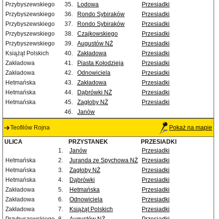
Przybyszewskiego
35.
Lodowa
Przesiadki
Przybyszewskiego
36.
Rondo Sybiraków
Przesiadki
Przybyszewskiego
37.
Rondo Sybiraków
Przesiadki
Przybyszewskiego
38.
Czajkowskiego
Przesiadki
Przybyszewskiego
39.
Augustów NŻ
Przesiadki
Książąt Polskich
40.
Zakładowa
Przesiadki
Zakładowa
41.
Piasta Kołodzieja
Przesiadki
Zakładowa
42.
Odnowiciela
Przesiadki
Hetmańska
43.
Zakładowa
Przesiadki
Hetmańska
44.
Dąbrówki NŻ
Przesiadki
Hetmańska
45.
Zagłoby NŻ
Przesiadki
46.
Janów
Teofilów Rojna
Pokaż na mapie
ULICA
PRZYSTANEK
PRZESIADKI
1.
Janów
Przesiadki
Hetmańska
2.
Juranda ze Spychowa NŻ
Przesiadki
Hetmańska
3.
Zagłoby NŻ
Przesiadki
Hetmańska
4.
Dąbrówki
Przesiadki
Zakładowa
5.
Hetmańska
Przesiadki
Zakładowa
6.
Odnowiciela
Przesiadki
Zakładowa
7.
Książąt Polskich
Przesiadki