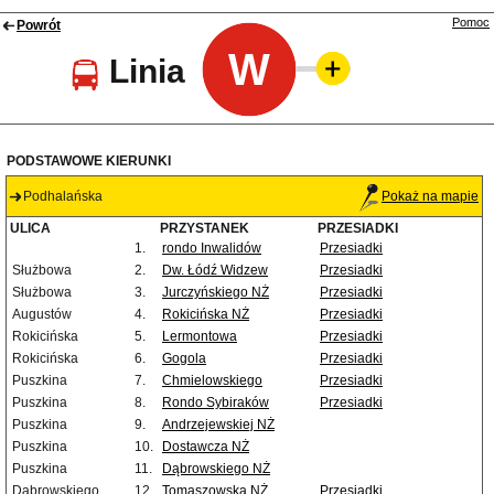
Pomoc
Powrót
W
Linia
PODSTAWOWE KIERUNKI
Podhalańska
Pokaż na mapie
ULICA
PRZYSTANEK
PRZESIADKI
1.
rondo Inwalidów
Przesiadki
Służbowa
2.
Dw. Łódź Widzew
Przesiadki
Służbowa
3.
Jurczyńskiego NŻ
Przesiadki
Augustów
4.
Rokicińska NŻ
Przesiadki
Rokicińska
5.
Lermontowa
Przesiadki
Rokicińska
6.
Gogola
Przesiadki
Puszkina
7.
Chmielowskiego
Przesiadki
Puszkina
8.
Rondo Sybiraków
Przesiadki
Puszkina
9.
Andrzejewskiej NŻ
Puszkina
10.
Dostawcza NŻ
Puszkina
11.
Dąbrowskiego NŻ
Dąbrowskiego
12.
Tomaszowska NŻ
Przesiadki