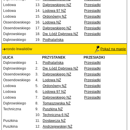
Lodowa
13.
Dąbrowskiego NŻ
Przesiadki
Lodowa
14.
Lodowa 97 NŻ
Przesiadki
Lodowa
15.
Ordonówny NŻ
Przesiadki
Ossendowskiego
16.
Lodowa NŻ
Przesiadki
Ossendowskiego
17.
Dąbrowskiego NŻ
Przesiadki
Dąbrowskiego
18.
Dw. Łódź Dąbrowa NŻ
Przesiadki
Dąbrowskiego
19.
Podhalańska
rondo Inwalidów
Pokaż na mapie
ULICA
PRZYSTANEK
PRZESIADKI
Dąbrowskiego
1.
Podhalańska
Przesiadki
Dąbrowskiego
2.
Dw. Łódź Dąbrowa NŻ
Przesiadki
Ossendowskiego
3.
Dąbrowskiego NŻ
Przesiadki
Ossendowskiego
4.
Lodowa NŻ
Przesiadki
Lodowa
5.
Ordonówny NŻ
Przesiadki
Lodowa
6.
Lodowa 97 NŻ
Przesiadki
Lodowa
7.
Dąbrowskiego NŻ
Przesiadki
Dąbrowskiego
8.
Tomaszowska NŻ
Techniczna
9.
Puszkina NŻ
10.
Techniczna 6 NŻ
Puszkina
11.
Dostawcza NŻ
Puszkina
12.
Andrzejewskiej NŻ