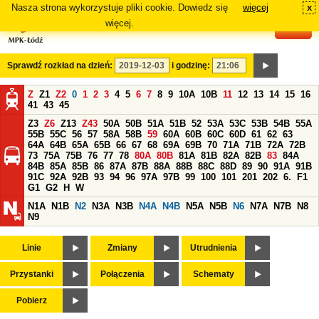
Nasza strona wykorzystuje pliki cookie. Dowiedz się
więcej
x
#
więcej.
Sprawdź rozkład na dzień:
i godzinę:
Z
Z1
Z2
0
1
2
3
4
5
6
7
8
9
10A
10B
11
12
13
14
15
16
41
43
45
Z3
Z6
Z13
Z43
50A
50B
51A
51B
52
53A
53C
53B
54B
55A
55B
55C
56
57
58A
58B
59
60A
60B
60C
60D
61
62
63
64A
64B
65A
65B
66
67
68
69A
69B
70
71A
71B
72A
72B
73
75A
75B
76
77
78
80A
80B
81A
81B
82A
82B
83
84A
84B
85A
85B
86
87A
87B
88A
88B
88C
88D
89
90
91A
91B
91C
92A
92B
93
94
96
97A
97B
99
100
101
201
202
6.
F1
G1
G2
H
W
N1A
N1B
N2
N3A
N3B
N4A
N4B
N5A
N5B
N6
N7A
N7B
N8
N9
Linie
Zmiany
Utrudnienia
Przystanki
Połączenia
Schematy
Pobierz