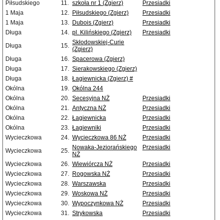
Piłsudskiego
11.
szkoła nr 1 (Zgierz)
Przesiadki
1 Maja
12.
Piłsudskiego (Zgierz)
Przesiadki
1 Maja
13.
Dubois (Zgierz)
Przesiadki
Długa
14.
pl. Kilińskiego (Zgierz)
Przesiadki
Skłodowskiej-Curie
Długa
15.
(Zgierz)
Długa
16.
Spacerowa (Zgierz)
Długa
17.
Sierakowskiego (Zgierz)
Długa
18.
Łagiewnicka (Zgierz) #
Okólna
19.
Okólna 244
Okólna
20.
Secesyjna NŻ
Przesiadki
Okólna
21.
Antyczna NŻ
Przesiadki
Okólna
22.
Łagiewnicka
Przesiadki
Okólna
23.
Łagiewniki
Przesiadki
Wycieczkowa
24.
Wycieczkowa 86 NŻ
Przesiadki
Nowaka-Jeziorańskiego
Przesiadki
Wycieczkowa
25.
NŻ
Wycieczkowa
26.
Wiewiórcza NŻ
Przesiadki
Wycieczkowa
27.
Rogowska NŻ
Przesiadki
Wycieczkowa
28.
Warszawska
Przesiadki
Wycieczkowa
29.
Woskowa NŻ
Przesiadki
Wycieczkowa
30.
Wypoczynkowa NŻ
Przesiadki
Wycieczkowa
31.
Strykowska
Przesiadki