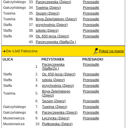
Gałczyńskiego
33.
Parzęczewska (Zgierz)
Przesiadki
Gałczyńskiego
34.
Tuwima (Zgierz)
Przesiadki
Tuwima
35.
Sezam (Zgierz)
Przesiadki
Tuwima
36.
Boya-Żeleńskiego (Zgierz)
Przesiadki
Staffa
37.
przychodnia (Zgierz)
Przesiadki
Staffa
38.
szkoła (Zgierz)
Przesiadki
Staffa
39.
Os. 650-lecia (Zgierz)
Przesiadki
40.
Parzęczewska /Staffa(Zg.)
Dw. Łódź Fabryczna
Pokaż na mapie
ULICA
PRZYSTANEK
PRZESIADKI
Parzęczewska
Przesiadki
1.
/Staffa(Zg.)
Staffa
2.
Os. 650-lecia (Zgierz)
Przesiadki
Staffa
3.
szkoła (Zgierz)
Przesiadki
Staffa
4.
przychodnia (Zgierz)
Przesiadki
Boya-Żeleńskiego
Przesiadki
Tuwima
5.
(Zgierz)
6.
Sezam (Zgierz)
Przesiadki
Gałczyńskiego
7.
Tuwima (Zgierz)
Przesiadki
Gałczyńskiego
8.
Parzęczewska (Zgierz)
Przesiadki
Musierowicza
9.
Łęczycka (Zgierz)
Przesiadki
Musierowicza
10.
Piątkowska (Zgierz)