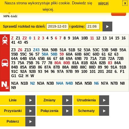
Nasza strona wykorzystuje pliki cookie. Dowiedz się
więcej
x
#
więcej.
Sprawdź rozkład na dzień:
i godzinę:
Z
Z1
Z2
0
1
2
3
4
5
6
7
8
9
10A
10B
11
12
13
14
15
16
41
43
45
Z3
Z6
Z13
Z43
50A
50B
51A
51B
52
53A
53C
53B
54B
55A
55B
55C
56
57
58A
58B
59
60A
60B
60C
60D
61
62
63
64A
64B
65A
65B
66
67
68
69A
69B
70
71A
71B
72A
72B
73
75A
75B
76
77
78
80A
80B
81A
81B
82A
82B
83
84A
84B
85A
85B
86
87A
87B
88A
88B
88C
88D
89
90
91A
91B
91C
92A
92B
93
94
96
97A
97B
99
100
101
201
202
6.
F1
G1
G2
H
W
N1A
N1B
N2
N3A
N3B
N4A
N4B
N5A
N5B
N6
N7A
N7B
N8
N9
Linie
Zmiany
Utrudnienia
Przystanki
Połączenia
Schematy
Pobierz