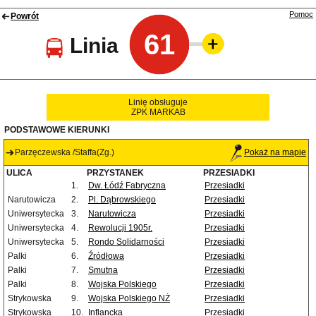
Pomoc
Powrót
61
Linia
Linię obsługuje
ZPK MARKAB
PODSTAWOWE KIERUNKI
Parzęczewska /Staffa(Zg.)
Pokaż na mapie
ULICA
PRZYSTANEK
PRZESIADKI
1.
Dw. Łódź Fabryczna
Przesiadki
Narutowicza
2.
Pl. Dąbrowskiego
Przesiadki
Uniwersytecka
3.
Narutowicza
Przesiadki
Uniwersytecka
4.
Rewolucji 1905r.
Przesiadki
Uniwersytecka
5.
Rondo Solidarności
Przesiadki
Palki
6.
Źródłowa
Przesiadki
Palki
7.
Smutna
Przesiadki
Palki
8.
Wojska Polskiego
Przesiadki
Strykowska
9.
Wojska Polskiego NŻ
Przesiadki
Strykowska
10.
Inflancka
Przesiadki