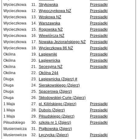
Wycieczkowa
11.
Strykowska
Przesiadki
Wycieczkowa
12.
Wypoczynkowa NŻ
Przesiadki
Wycieczkowa
13.
Woskowa NŻ
Przesiadki
Wycieczkowa
14.
Warszawska
Przesiadki
Wycieczkowa
15.
Rogowska NŻ
Przesiadki
Wycieczkowa
16.
Wiewiórcza NŻ
Przesiadki
Wycieczkowa
17.
Nowaka-Jeziorańskiego NŻ
Przesiadki
Wycieczkowa
18.
Wycieczkowa 86 NŻ
Przesiadki
Okólna
19.
Łagiewniki
Przesiadki
Okólna
20.
Łagiewnicka
Przesiadki
Okólna
21.
Secesyjna NŻ
Przesiadki
Okólna
22.
Okólna 244
Długa
23.
Łagiewnicka (Zgierz) #
Długa
24.
Sierakowskiego (Zgierz)
Długa
25.
Spacerowa (Zgierz)
Długa
26.
Skłodowskiej-Curie (Zgierz)
1 Maja
27.
pl. Kilińskiego (Zgierz)
Przesiadki
1 Maja
28.
Dubois (Zgierz)
Przesiadki
1 Maja
29.
Piłsudskiego (Zgierz)
Przesiadki
Piłsudskiego
30.
szkoła nr 1 (Zgierz)
Przesiadki
Musierowicza
31.
Piątkowska (Zgierz)
Musierowicza
32.
Łęczycka (Zgierz)
Przesiadki