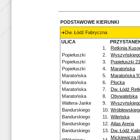
PODSTAWOWE KIERUNKI
Dw. Łódź Fabryczna
ULICA
PRZYSTANE
1.
Retkinia Kuso
Popiełuszki
2.
Wyszyńskieg
Popiełuszki
3.
Popiełuszki 2
Popiełuszki
4.
Maratońska
Maratońska
5.
Maratońska 9
Maratońska
6.
Plocka
Maratońska
7.
Dw. Łódź Retk
Maratońska
8.
Obywatelska
Waltera-Janke
9.
Wyszyńskieg
Bandurskiego
10.
Wróblewskieg
Bandurskiego
11.
Wileńska
Bandurskiego
12.
Atlas Arena
Bandurskiego
13.
Dw. Łódź Kali
Mickiewicza (