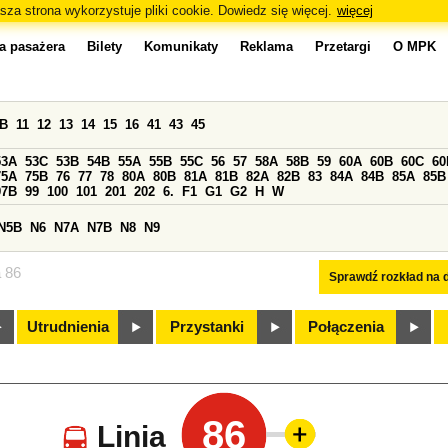
sza strona wykorzystuje pliki cookie. Dowiedz się więcej.
więcej
a pasażera
Bilety
Komunikaty
Reklama
Przetargi
O MPK
0B
11
12
13
14
15
16
41
43
45
53A
53C
53B
54B
55A
55B
55C
56
57
58A
58B
59
60A
60B
60C
60
75A
75B
76
77
78
80A
80B
81A
81B
82A
82B
83
84A
84B
85A
85B
97B
99
100
101
201
202
6.
F1
G1
G2
H
W
N5B
N6
N7A
N7B
N8
N9
a 86
Sprawdź rozkład na d
Utrudnienia
Przystanki
Połączenia
86
Linia