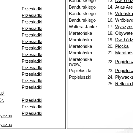
Bandurskiego
13.
Dw. Łódź
Bandurskiego
14.
Atlas Ar
Przesiadki
Bandurskiego
15.
Wileńska
Przesiadki
Bandurskiego
16.
Wróblew
Przesiadki
Waltera-Janke
17.
Wyszyńs
Przesiadki
Maratońska
18.
Obywate
Przesiadki
Maratońska
19.
Dw. Łódź
Przesiadki
Maratońska
20.
Plocka
Przesiadki
Maratońska
21.
Maratoń
Przesiadki
Maratońska
Przesiadki
22.
Popiełus
(wew.)
Przesiadki
Popiełuszki
23.
Popiełus
Przesiadki
Popiełuszki
24.
Pływack
Przesiadki
25.
Retkinia
Przesiadki
NŻ
r.
Przesiadki
Przesiadki
Przesiadki
ryczna
ryczna