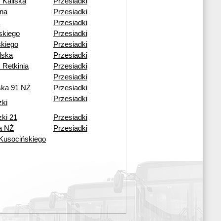
 Kaliska
Przesiadki
ena
Przesiadki
Przesiadki
skiego
Przesiadki
kiego
Przesiadki
lska
Przesiadki
 Retkinia
Przesiadki
Przesiadki
ska 91 NŻ
Przesiadki
Przesiadki
zki
zki 21
Przesiadki
a NŻ
Przesiadki
 Kusocińskiego