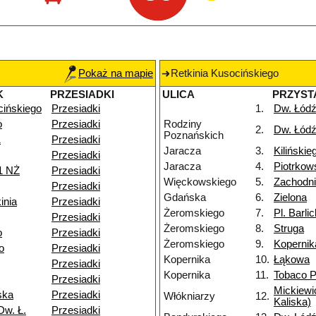
Pokaż na mapie
Retkinia Kusocińskiego
K
PRZESIADKI
ULICA
PRZYST
cińskiego
Przesiadki
1.
Dw. Łódź
o
Przesiadki
Rodziny
2.
Dw. Łódź
Poznańskich
1
Przesiadki
Jaracza
3.
Kilińskie
Przesiadki
Jaracza
4.
Piotrkow
1 NŻ
Przesiadki
Więckowskiego
5.
Zachodn
Przesiadki
Gdańska
6.
Zielona
inia
Przesiadki
Żeromskiego
7.
Pl. Barli
Przesiadki
Żeromskiego
8.
Struga
o
Przesiadki
Żeromskiego
9.
Kopernik
o
Przesiadki
Kopernika
10.
Łąkowa
Przesiadki
Kopernika
11.
Tobaco P
Przesiadki
Mickiewi
ska
Przesiadki
Włókniarzy
12.
Kaliska)
Dw. Ł.
Przesiadki