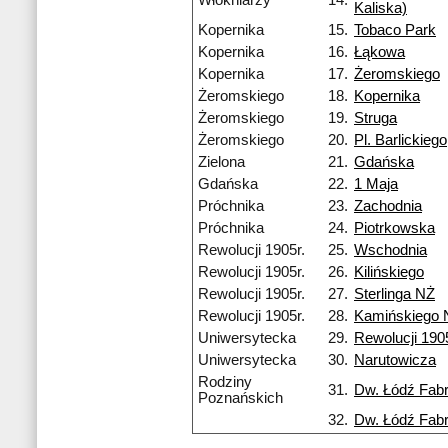
Włókniarzy
14.
Kaliska)
Kopernika
15.
Tobaco Park
Kopernika
16.
Łąkowa
Kopernika
17.
Żeromskiego
Żeromskiego
18.
Kopernika
Żeromskiego
19.
Struga
Żeromskiego
20.
Pl. Barlickiego
Zielona
21.
Gdańska
Gdańska
22.
1 Maja
Próchnika
23.
Zachodnia
Próchnika
24.
Piotrkowska
Rewolucji 1905r.
25.
Wschodnia
Rewolucji 1905r.
26.
Kilińskiego
Rewolucji 1905r.
27.
Sterlinga NŻ
Rewolucji 1905r.
28.
Kamińskiego 
Uniwersytecka
29.
Rewolucji 1905
Uniwersytecka
30.
Narutowicza
Rodziny
31.
Dw. Łódź Fab
Poznańskich
32.
Dw. Łódź Fab