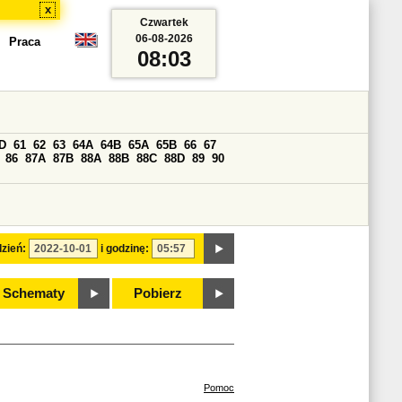
x
Czwartek
06-08-2026
Praca
08:03
D
61
62
63
64A
64B
65A
65B
66
67
86
87A
87B
88A
88B
88C
88D
89
90
zień:
i godzinę:
Schematy
Pobierz
Pomoc