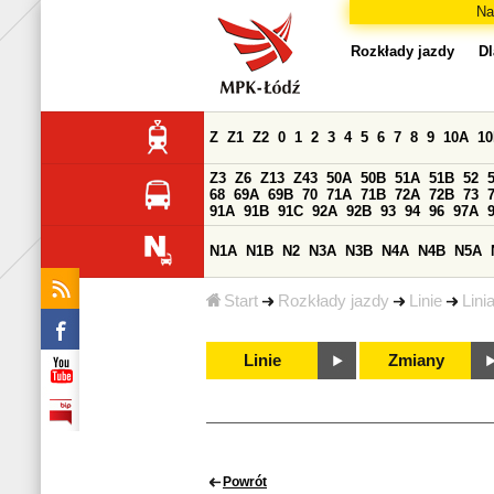
Na
Rozkłady jazdy
Dl
Z
Z1
Z2
0
1
2
3
4
5
6
7
8
9
10A
1
Z3
Z6
Z13
Z43
50A
50B
51A
51B
52
68
69A
69B
70
71A
71B
72A
72B
73
91A
91B
91C
92A
92B
93
94
96
97A
N1A
N1B
N2
N3A
N3B
N4A
N4B
N5A
Start
Rozkłady jazdy
Linie
Lini
Linie
Zmiany
Powrót