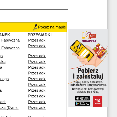
Pokaż na mapie
ANEK
PRZESIADKI
 Fabryczna
Przesiadki
Przesiadki
 Fabryczna
go
Przesiadki
ska
Przesiadki
ia
Przesiadki
Przesiadki
ckiego
Przesiadki
Przesiadki
a
Przesiadki
Przesiadki
ark
Przesiadki
cza (Dw. Ł.
Przesiadki