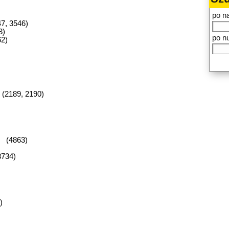
po n
7, 3546)
3)
po n
62)
(2189, 2190)
) (4863)
3734)
)