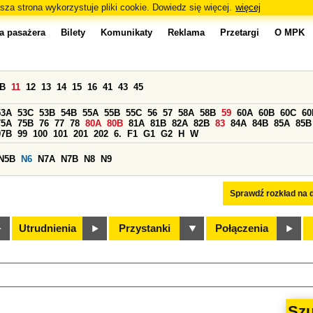
sza strona wykorzystuje pliki cookie. Dowiedz się więcej.
więcej
a pasażera
Bilety
Komunikaty
Reklama
Przetargi
O MPK
0B
11
12
13
14
15
16
41
43
45
53A
53C
53B
54B
55A
55B
55C
56
57
58A
58B
59
60A
60B
60C
60
75A
75B
76
77
78
80A
80B
81A
81B
82A
82B
83
84A
84B
85A
85B
97B
99
100
101
201
202
6.
F1
G1
G2
H
W
N5B
N6
N7A
N7B
N8
N9
Sprawdź rozkład na d
Utrudnienia
Przystanki
Połączenia
Szu