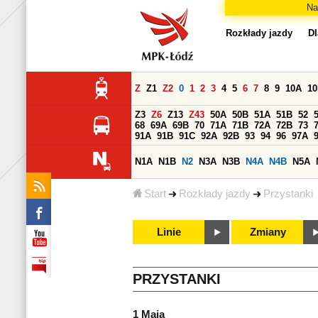
Na
Rozkłady jazdy
Dl
Z
Z1
Z2
0
1
2
3
4
5
6
7
8
9
10A
1
Z3
Z6
Z13
Z43
50A
50B
51A
51B
52
68
69A
69B
70
71A
71B
72A
72B
73
91A
91B
91C
92A
92B
93
94
96
97A
N1A
N1B
N2
N3A
N3B
N4A
N4B
N5A
Start
Rozkłady jazdy
Przystanki
Linie
Zmiany
PRZYSTANKI
1 Maja