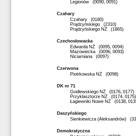
Legionów (0090, 0091)
Czahary
Czahary (0180)
Prądzyńskiego (2310)
Prądzyńskiego NŻ (1865)
Czechosłowacka
Edwarda NŻ (0095, 0094)
Mazowiecka (0096, 0093)
Niciarniana (0097)
Czerwona
Piotrkowska NŻ (0098)
DK nr 71
Godlewskiego NŻ (0176, 0177)
Przyklasztorze NŻ (0174, 0175)
Łagiewniki Nowe NŻ (0138, 013
Daszyńskiego
Sienkiewicza (Aleksandrów) (33
Demokratyczna