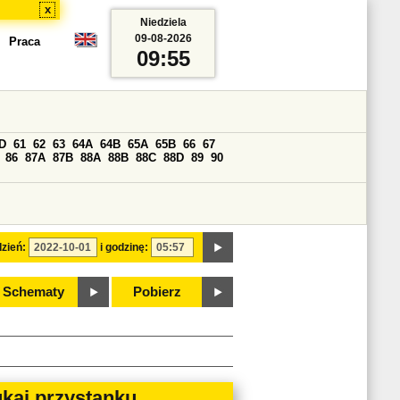
x
Niedziela
09-08-2026
Praca
09:55
D
61
62
63
64A
64B
65A
65B
66
67
86
87A
87B
88A
88B
88C
88D
89
90
zień:
i godzinę:
Schematy
Pobierz
kaj przystanku