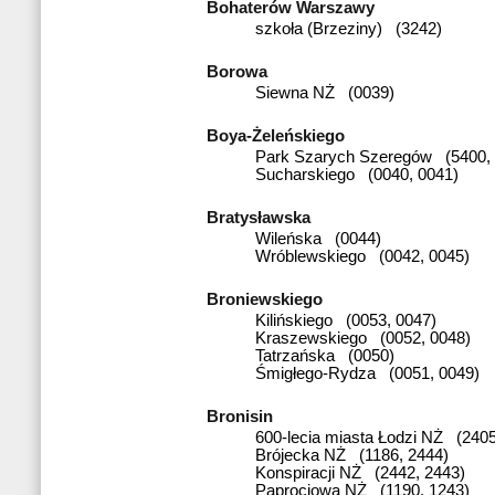
Bohaterów Warszawy
szkoła (Brzeziny) (3242)
Borowa
Siewna NŻ (0039)
Boya-Żeleńskiego
Park Szarych Szeregów (5400, 
Sucharskiego (0040, 0041)
Bratysławska
Wileńska (0044)
Wróblewskiego (0042, 0045)
Broniewskiego
Kilińskiego (0053, 0047)
Kraszewskiego (0052, 0048)
Tatrzańska (0050)
Śmigłego-Rydza (0051, 0049)
Bronisin
600-lecia miasta Łodzi NŻ (2405
Brójecka NŻ (1186, 2444)
Konspiracji NŻ (2442, 2443)
Paprociowa NŻ (1190, 1243)