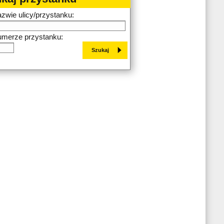
azwie ulicy/przystanku:
umerze przystanku: