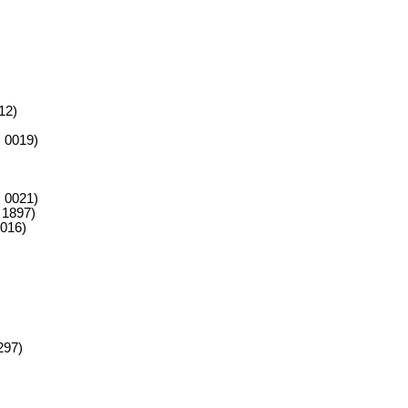
12)
 0019)
 0021)
 1897)
0016)
297)