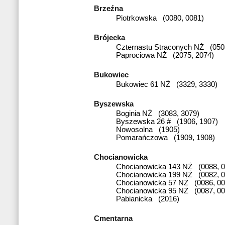
Brzeźna
Piotrkowska (0080, 0081)
Brójecka
Czternastu Straconych NŻ (050
Paprociowa NŻ (2075, 2074)
Bukowiec
Bukowiec 61 NŻ (3329, 3330)
Byszewska
Boginia NŻ (3083, 3079)
Byszewska 26 # (1906, 1907)
Nowosolna (1905)
Pomarańczowa (1909, 1908)
Chocianowicka
Chocianowicka 143 NŻ (0088, 0
Chocianowicka 199 NŻ (0082, 0
Chocianowicka 57 NŻ (0086, 00
Chocianowicka 95 NŻ (0087, 00
Pabianicka (2016)
Cmentarna