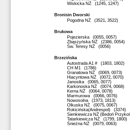
Wiskicka NŻ (1245, 1247)
Bronisin Dworski
Pogodna NŻ (3521, 3522)
Brukowa
Pojezierska (0055, 0057)
Zbąszyńska NŻ (2386, 0054)
Św. Teresy NŻ (0056)
Brzezińska
Autostrada A1 # (1803, 1802)
CH M1 (1786)
Granatowa NŻ (0069, 0073)
Hiacyntowa NŻ (0072, 0070)
Janosika (0065, 0077)
Karkonoska NŻ (0074, 0068)
Kerna NŻ (0064, 0078)
Marmurowa (0066, 0076)
Nowosolna (1973, 1813)
Olkuska NŻ (0075, 0067)
Rokicińska(Andrespol) (3374)
Sienkiewicza NŻ (Bedoń Przykoś
Tatarkiewicza NŻ (1799, 1800)
Śnieżna NŻ (0079, 0063)