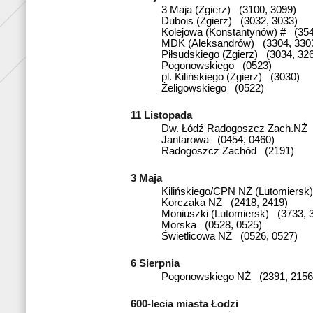
3 Maja (Zgierz) (3100, 3099)
Dubois (Zgierz) (3032, 3033)
Kolejowa (Konstantynów) # (354
MDK (Aleksandrów) (3304, 330
Piłsudskiego (Zgierz) (3034, 32
Pogonowskiego (0523)
pl. Kilińskiego (Zgierz) (3030)
Żeligowskiego (0522)
11 Listopada
Dw. Łódź Radogoszcz Zach.NŻ 
Jantarowa (0454, 0460)
Radogoszcz Zachód (2191)
3 Maja
Kilińskiego/CPN NŻ (Lutomiersk
Korczaka NŻ (2418, 2419)
Moniuszki (Lutomiersk) (3733, 
Morska (0528, 0525)
Świetlicowa NŻ (0526, 0527)
6 Sierpnia
Pogonowskiego NŻ (2391, 2156
600-lecia miasta Łodzi