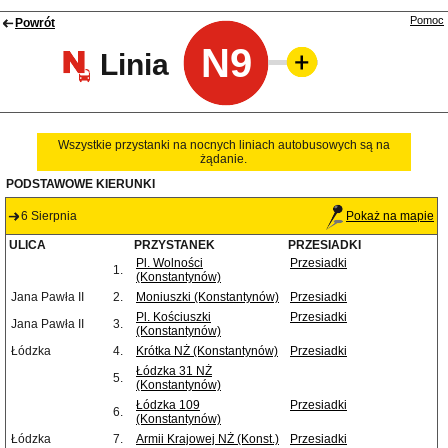
Pomoc
Powrót
N9
Linia
Wszystkie przystanki na nocnych liniach autobusowych są na
żądanie.
PODSTAWOWE KIERUNKI
6 Sierpnia
Pokaż na mapie
ULICA
PRZYSTANEK
PRZESIADKI
Pl. Wolności
Przesiadki
1.
(Konstantynów)
Jana Pawła II
2.
Moniuszki (Konstantynów)
Przesiadki
Pl. Kościuszki
Przesiadki
Jana Pawła II
3.
(Konstantynów)
Łódzka
4.
Krótka NŻ (Konstantynów)
Przesiadki
Łódzka 31 NŻ
5.
(Konstantynów)
Łódzka 109
Przesiadki
6.
(Konstantynów)
Łódzka
7.
Armii Krajowej NŻ (Konst.)
Przesiadki