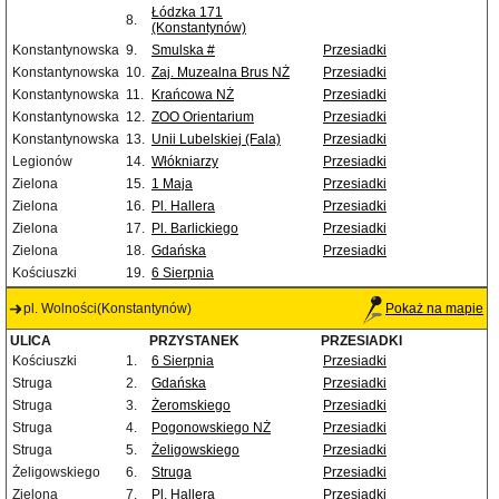
Łódzka 171
8.
(Konstantynów)
Konstantynowska
9.
Smulska #
Przesiadki
Konstantynowska
10.
Zaj. Muzealna Brus NŻ
Przesiadki
Konstantynowska
11.
Krańcowa NŻ
Przesiadki
Konstantynowska
12.
ZOO Orientarium
Przesiadki
Konstantynowska
13.
Unii Lubelskiej (Fala)
Przesiadki
Legionów
14.
Włókniarzy
Przesiadki
Zielona
15.
1 Maja
Przesiadki
Zielona
16.
Pl. Hallera
Przesiadki
Zielona
17.
Pl. Barlickiego
Przesiadki
Zielona
18.
Gdańska
Przesiadki
Kościuszki
19.
6 Sierpnia
pl. Wolności(Konstantynów)
Pokaż na mapie
ULICA
PRZYSTANEK
PRZESIADKI
Kościuszki
1.
6 Sierpnia
Przesiadki
Struga
2.
Gdańska
Przesiadki
Struga
3.
Żeromskiego
Przesiadki
Struga
4.
Pogonowskiego NŻ
Przesiadki
Struga
5.
Żeligowskiego
Przesiadki
Żeligowskiego
6.
Struga
Przesiadki
Zielona
7.
Pl. Hallera
Przesiadki