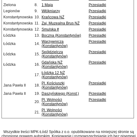
Zielona
8.
1 Maja
Przesiadki
Legionów
9.
Włókniarzy
Przesiadki
Konstantynowska
10.
Krańcowa NŻ
Przesiadki
Konstantynowska
11.
Zaj. Muzealna Brus NŻ
Przesiadki
Konstantynowska
12.
Smulska #
Przesiadki
Łódzka
13.
Boczna (Konstantynów)
Przesiadki
Warzywnicza
Przesiadki
Łódzka
14.
(Konstantynów)
Spółdzielcza
Przesiadki
Łódzka
15.
(Konstantynów)
Gdańska NŻ
Przesiadki
Łódzka
16.
(Konstantynów)
Łódzka 12 NŻ
17.
(Konstantynów)
Pl. Kościuszki
Przesiadki
Jana Pawła II
18.
(Konstantynów)
Jana Pawła II
19.
Daszyńskiego (Konst.)
Przesiadki
Pl. Wolności
Przesiadki
20.
(Konstantynów)
Pl. Wolności
21.
(Konstantynów)
Wszystkie treści MPK-Łódź Spółka z o.o. opublikowane na niniejszej stronie są
chronione prawem autorskim. Kopiowanie i rozpowszechnianie ich bez pisemnej