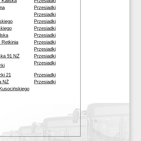
 Kaliska
Przesiadki
ena
Przesiadki
Przesiadki
skiego
Przesiadki
kiego
Przesiadki
lska
Przesiadki
 Retkinia
Przesiadki
Przesiadki
ska 91 NŻ
Przesiadki
Przesiadki
zki
zki 21
Przesiadki
a NŻ
Przesiadki
 Kusocińskiego