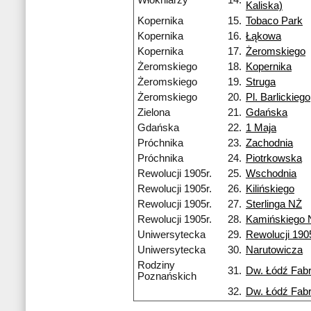
Włókniarzy
14.
Kaliska)
Kopernika
15.
Tobaco Park
Kopernika
16.
Łąkowa
Kopernika
17.
Żeromskiego
Żeromskiego
18.
Kopernika
Żeromskiego
19.
Struga
Żeromskiego
20.
Pl. Barlickiego
Zielona
21.
Gdańska
Gdańska
22.
1 Maja
Próchnika
23.
Zachodnia
Próchnika
24.
Piotrkowska
Rewolucji 1905r.
25.
Wschodnia
Rewolucji 1905r.
26.
Kilińskiego
Rewolucji 1905r.
27.
Sterlinga NŻ
Rewolucji 1905r.
28.
Kamińskiego 
Uniwersytecka
29.
Rewolucji 1905
Uniwersytecka
30.
Narutowicza
Rodziny
31.
Dw. Łódź Fab
Poznańskich
32.
Dw. Łódź Fab