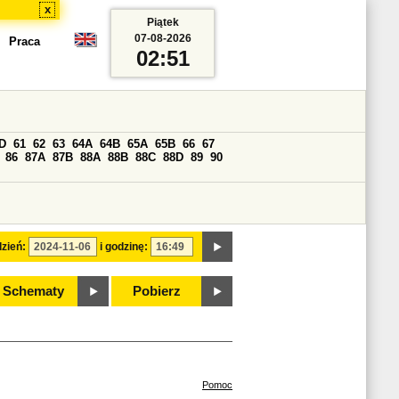
x
Piątek
07-08-2026
Praca
02:51
D
61
62
63
64A
64B
65A
65B
66
67
86
87A
87B
88A
88B
88C
88D
89
90
zień:
i godzinę:
Schematy
Pobierz
Pomoc