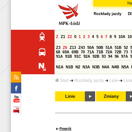
Na
Rozkłady jazdy
Dl
Z
Z1
Z2
0
1
2
3
4
5
6
7
8
9
10A
1
Z3
Z6
Z13
Z43
50A
50B
51A
51B
52
68
69A
69B
70
71A
71B
72A
72B
73
91A
91B
91C
92A
92B
93
94
96
97A
N1A
N1B
N2
N3A
N3B
N4A
N4B
N5A
Start
Rozkłady jazdy
Linie
Lini
Linie
Zmiany
Powrót