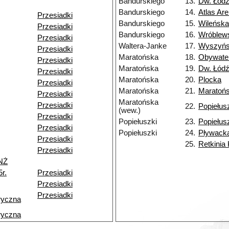
Bandurskiego
13.
Dw. Łódź
Bandurskiego
14.
Atlas Ar
Przesiadki
Bandurskiego
15.
Wileńska
Przesiadki
Bandurskiego
16.
Wróblew
Przesiadki
Waltera-Janke
17.
Wyszyńs
Przesiadki
Maratońska
18.
Obywate
Przesiadki
Maratońska
19.
Dw. Łódź
Przesiadki
Maratońska
20.
Plocka
Przesiadki
Maratońska
21.
Maratoń
Przesiadki
Maratońska
Przesiadki
22.
Popiełus
(wew.)
Przesiadki
Popiełuszki
23.
Popiełus
Przesiadki
Popiełuszki
24.
Pływack
Przesiadki
25.
Retkinia
Przesiadki
NŻ
r.
Przesiadki
Przesiadki
Przesiadki
ryczna
ryczna