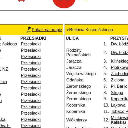
Pokaż na mapie
Retkinia Kusocińskiego
K
PRZESIADKI
ULICA
PRZYST
cińskiego
Przesiadki
1.
Dw. Łódź
o
Przesiadki
Rodziny
2.
Dw. Łódź
Poznańskich
1
Przesiadki
Jaracza
3.
Kilińskie
Przesiadki
Jaracza
4.
Piotrkow
1 NŻ
Przesiadki
Więckowskiego
5.
Zachodn
Przesiadki
Gdańska
6.
Zielona
inia
Przesiadki
Żeromskiego
7.
Pl. Barli
Przesiadki
Żeromskiego
8.
Struga
o
Przesiadki
Żeromskiego
9.
Kopernik
o
Przesiadki
Kopernika
10.
Łąkowa
Przesiadki
Kopernika
11.
Tobaco P
Przesiadki
Mickiewi
ska
Przesiadki
Włókniarzy
12.
Kaliska)
Dw. Ł.
Przesiadki