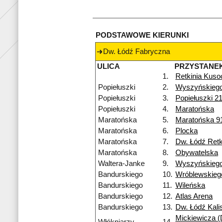
PODSTAWOWE KIERUNKI
Dw. Łódź Fabryczna
ULICA
PRZYSTANE
1.
Retkinia Kuso
Popiełuszki
2.
Wyszyńskieg
Popiełuszki
3.
Popiełuszki 2
Popiełuszki
4.
Maratońska
Maratońska
5.
Maratońska 9
Maratońska
6.
Plocka
Maratońska
7.
Dw. Łódź Retk
Maratońska
8.
Obywatelska
Waltera-Janke
9.
Wyszyńskieg
Bandurskiego
10.
Wróblewskieg
Bandurskiego
11.
Wileńska
Bandurskiego
12.
Atlas Arena
Bandurskiego
13.
Dw. Łódź Kali
Mickiewicza (