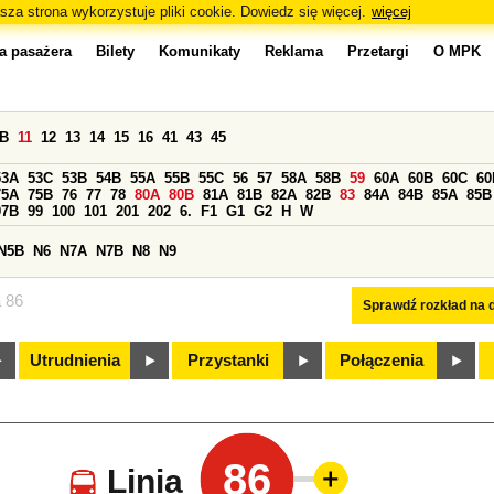
sza strona wykorzystuje pliki cookie. Dowiedz się więcej.
więcej
a pasażera
Bilety
Komunikaty
Reklama
Przetargi
O MPK
0B
11
12
13
14
15
16
41
43
45
53A
53C
53B
54B
55A
55B
55C
56
57
58A
58B
59
60A
60B
60C
60
75A
75B
76
77
78
80A
80B
81A
81B
82A
82B
83
84A
84B
85A
85B
97B
99
100
101
201
202
6.
F1
G1
G2
H
W
N5B
N6
N7A
N7B
N8
N9
a 86
Sprawdź rozkład na d
Utrudnienia
Przystanki
Połączenia
86
Linia