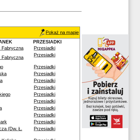
Pokaż na mapie
ANEK
PRZESIADKI
 Fabryczna
Przesiadki
Przesiadki
 Fabryczna
go
Przesiadki
ska
Przesiadki
ia
Przesiadki
Przesiadki
ckiego
Przesiadki
Przesiadki
a
Przesiadki
Przesiadki
ark
Przesiadki
cza (Dw. Ł.
Przesiadki