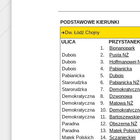
PODSTAWOWE KIERUNKI
Dw. Łódź Chojny
ULICA
PRZYSTANE
1.
Bionanopark
Dubois
2.
Pusta NŻ
Dubois
3.
Hoffmanowej 
Dubois
4.
Pabianicka
Pabianicka
5.
Dubois
Starorudzka
6.
Pabianicka NŻ
Starorudzka
7.
Demokratyczn
Demokratyczna
8.
Dzwonowa
Demokratyczna
9.
Matowa NŻ
Demokratyczna
10.
Demokratyczn
Demokratyczna
11.
Bartoszewskie
Paradna
12.
Obszerna NŻ
Paradna
13.
Matek Polskic
Matek Polskich
14.
Sczanieckiej