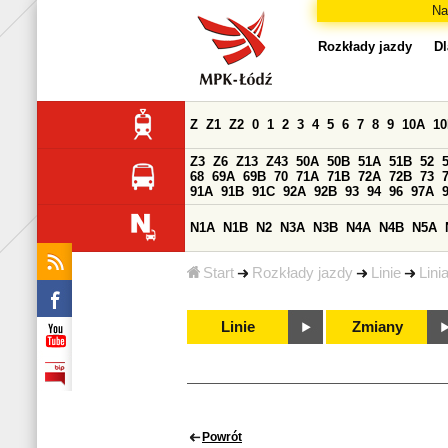
Na
Rozkłady jazdy
Dl
Z
Z1
Z2
0
1
2
3
4
5
6
7
8
9
10A
1
Z3
Z6
Z13
Z43
50A
50B
51A
51B
52
68
69A
69B
70
71A
71B
72A
72B
73
91A
91B
91C
92A
92B
93
94
96
97A
N1A
N1B
N2
N3A
N3B
N4A
N4B
N5A
Start
Rozkłady jazdy
Linie
Lini
Linie
Zmiany
Powrót