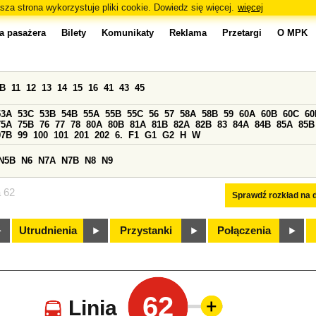
sza strona wykorzystuje pliki cookie. Dowiedz się więcej.
więcej
a pasażera
Bilety
Komunikaty
Reklama
Przetargi
O MPK
0B
11
12
13
14
15
16
41
43
45
53A
53C
53B
54B
55A
55B
55C
56
57
58A
58B
59
60A
60B
60C
60
75A
75B
76
77
78
80A
80B
81A
81B
82A
82B
83
84A
84B
85A
85B
97B
99
100
101
201
202
6.
F1
G1
G2
H
W
N5B
N6
N7A
N7B
N8
N9
a 62
Sprawdź rozkład na d
Utrudnienia
Przystanki
Połączenia
62
Linia