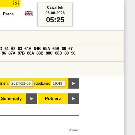
x
Czwartek
06-08-2026
Praca
05:25
D
61
62
63
64A
64B
65A
65B
66
67
86
87A
87B
88A
88B
88C
88D
89
90
zień:
i godzinę:
Schematy
Pobierz
Pomoc