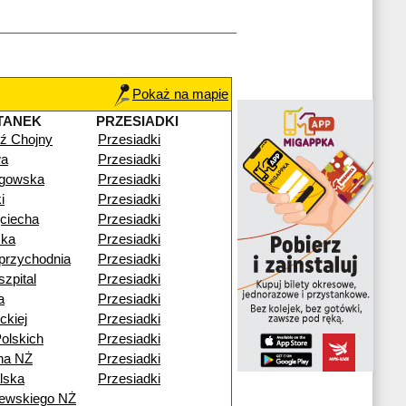
Pokaż na mapie
TANEK
PRZESIADKI
ź Chojny
Przesiadki
wa
Przesiadki
gowska
Przesiadki
i
Przesiadki
ciecha
Przesiadki
ka
Przesiadki
przychodnia
Przesiadki
zpital
Przesiadki
a
Przesiadki
ckiej
Przesiadki
olskich
Przesiadki
na NŻ
Przesiadki
lska
Przesiadki
zewskiego NŻ