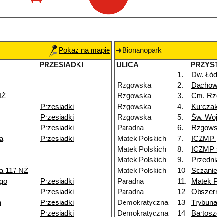
Pokaż na mapie
Bionanopark
K
PRZESIADKI
ULICA
PRZYS
1.
Dw. Łód
Rzgowska
2.
Dacho
NŻ
Rzgowska
3.
Cm. Rz
Przesiadki
Rzgowska
4.
Kurczak
Przesiadki
Rzgowska
5.
Św. Woj
Przesiadki
Paradna
6.
Rzgows
a
Przesiadki
Matek Polskich
7.
ICZMP 
Matek Polskich
8.
ICZMP s
Matek Polskich
9.
Przedni
a 117 NŻ
Matek Polskich
10.
Sczanie
go
Przesiadki
Paradna
11.
Matek P
Przesiadki
Paradna
12.
Obszer
h
Przesiadki
Demokratyczna
13.
Trybuna
Przesiadki
Demokratyczna
14.
Bartos