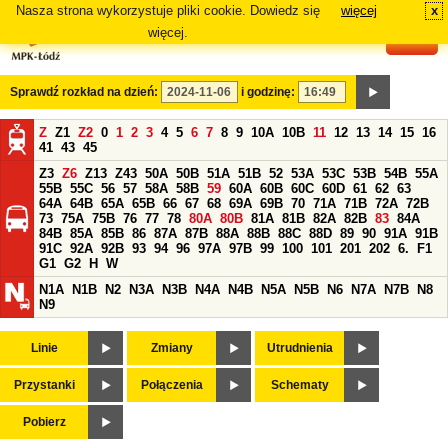
Nasza strona wykorzystuje pliki cookie. Dowiedz się
więcej
x
#
więcej.
Sprawdź rozkład na dzień:
i godzinę:
Z
Z1
Z2
0
1
2
3
4
5
6
7
8
9
10A
10B
11
12
13
14
15
16
41
43
45
Z3
Z6
Z13
Z43
50A
50B
51A
51B
52
53A
53C
53B
54B
55A
55B
55C
56
57
58A
58B
59
60A
60B
60C
60D
61
62
63
64A
64B
65A
65B
66
67
68
69A
69B
70
71A
71B
72A
72B
73
75A
75B
76
77
78
80A
80B
81A
81B
82A
82B
83
84A
84B
85A
85B
86
87A
87B
88A
88B
88C
88D
89
90
91A
91B
91C
92A
92B
93
94
96
97A
97B
99
100
101
201
202
6.
F1
G1
G2
H
W
N1A
N1B
N2
N3A
N3B
N4A
N4B
N5A
N5B
N6
N7A
N7B
N8
N9
Linie
Zmiany
Utrudnienia
Przystanki
Połączenia
Schematy
Pobierz