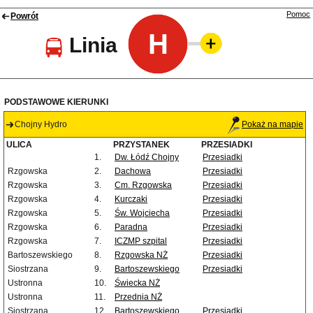
Pomoc
Powrót
H
Linia
PODSTAWOWE KIERUNKI
Chojny Hydro
Pokaż na mapie
ULICA
PRZYSTANEK
PRZESIADKI
1.
Dw. Łódź Chojny
Przesiadki
Rzgowska
2.
Dachowa
Przesiadki
Rzgowska
3.
Cm. Rzgowska
Przesiadki
Rzgowska
4.
Kurczaki
Przesiadki
Rzgowska
5.
Św. Wojciecha
Przesiadki
Rzgowska
6.
Paradna
Przesiadki
Rzgowska
7.
ICZMP szpital
Przesiadki
Bartoszewskiego
8.
Rzgowska NŻ
Przesiadki
Siostrzana
9.
Bartoszewskiego
Przesiadki
Ustronna
10.
Świecka NŻ
Ustronna
11.
Przednia NŻ
Siostrzana
12.
Bartoszewskiego
Przesiadki