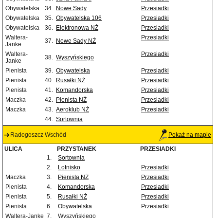
Obywatelska
34.
Nowe Sady
Przesiadki
Obywatelska
35.
Obywatelska 106
Przesiadki
Obywatelska
36.
Elektronowa NŻ
Przesiadki
Waltera-
Przesiadki
37.
Nowe Sady NŻ
Janke
Waltera-
Przesiadki
38.
Wyszyńskiego
Janke
Pienista
39.
Obywatelska
Przesiadki
Pienista
40.
Rusałki NŻ
Przesiadki
Pienista
41.
Komandorska
Przesiadki
Maczka
42.
Pienista NŻ
Przesiadki
Maczka
43.
Aeroklub NŻ
Przesiadki
44.
Sortownia
Radogoszcz Wschód
Pokaż na mapie
ULICA
PRZYSTANEK
PRZESIADKI
1.
Sortownia
2.
Lotnisko
Przesiadki
Maczka
3.
Pienista NŻ
Przesiadki
Pienista
4.
Komandorska
Przesiadki
Pienista
5.
Rusałki NŻ
Przesiadki
Pienista
6.
Obywatelska
Przesiadki
Waltera-Janke
7.
Wyszyńskiego