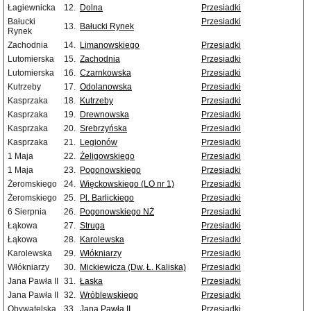
Łagiewnicka
12.
Dolna
Przesiadki
Bałucki
Przesiadki
13.
Bałucki Rynek
Rynek
Zachodnia
14.
Limanowskiego
Przesiadki
Lutomierska
15.
Zachodnia
Przesiadki
Lutomierska
16.
Czarnkowska
Przesiadki
Kutrzeby
17.
Odolanowska
Przesiadki
Kasprzaka
18.
Kutrzeby
Przesiadki
Kasprzaka
19.
Drewnowska
Przesiadki
Kasprzaka
20.
Srebrzyńska
Przesiadki
Kasprzaka
21.
Legionów
Przesiadki
1 Maja
22.
Żeligowskiego
Przesiadki
1 Maja
23.
Pogonowskiego
Przesiadki
Żeromskiego
24.
Więckowskiego (LO nr 1)
Przesiadki
Żeromskiego
25.
Pl. Barlickiego
Przesiadki
6 Sierpnia
26.
Pogonowskiego NŻ
Przesiadki
Łąkowa
27.
Struga
Przesiadki
Łąkowa
28.
Karolewska
Przesiadki
Karolewska
29.
Włókniarzy
Przesiadki
Włókniarzy
30.
Mickiewicza (Dw. Ł. Kaliska)
Przesiadki
Jana Pawła II
31.
Łaska
Przesiadki
Jana Pawła II
32.
Wróblewskiego
Przesiadki
Obywatelska
33.
Jana Pawła II
Przesiadki