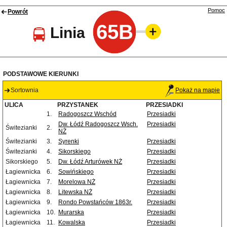
Pomoc
Powrót
65B
Linia
PODSTAWOWE KIERUNKI
Sortownia
Pokaż na mapie
ULICA
PRZYSTANEK
PRZESIADKI
1.
Radogoszcz Wschód
Przesiadki
Dw. Łódź Radogoszcz Wsch.
Przesiadki
Świtezianki
2.
NŻ
Świtezianki
3.
Syrenki
Przesiadki
Świtezianki
4.
Sikorskiego
Przesiadki
Sikorskiego
5.
Dw. Łódź Arturówek NŻ
Przesiadki
Łagiewnicka
6.
Sowińskiego
Przesiadki
Łagiewnicka
7.
Morelowa NŻ
Przesiadki
Łagiewnicka
8.
Litewska NŻ
Przesiadki
Łagiewnicka
9.
Rondo Powstańców 1863r.
Przesiadki
Łagiewnicka
10.
Murarska
Przesiadki
Łagiewnicka
11.
Kowalska
Przesiadki