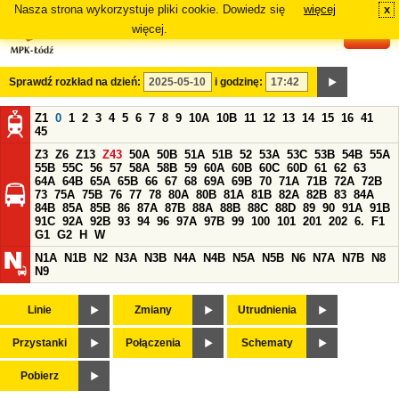
Nasza strona wykorzystuje pliki cookie. Dowiedz się
więcej
x
#
więcej.
Sprawdź rozkład na dzień:
i godzinę:
Z1
0
1
2
3
4
5
6
7
8
9
10A
10B
11
12
13
14
15
16
41
45
Z3
Z6
Z13
Z43
50A
50B
51A
51B
52
53A
53C
53B
54B
55A
55B
55C
56
57
58A
58B
59
60A
60B
60C
60D
61
62
63
64A
64B
65A
65B
66
67
68
69A
69B
70
71A
71B
72A
72B
73
75A
75B
76
77
78
80A
80B
81A
81B
82A
82B
83
84A
84B
85A
85B
86
87A
87B
88A
88B
88C
88D
89
90
91A
91B
91C
92A
92B
93
94
96
97A
97B
99
100
101
201
202
6.
F1
G1
G2
H
W
N1A
N1B
N2
N3A
N3B
N4A
N4B
N5A
N5B
N6
N7A
N7B
N8
N9
Linie
Zmiany
Utrudnienia
Przystanki
Połączenia
Schematy
Pobierz