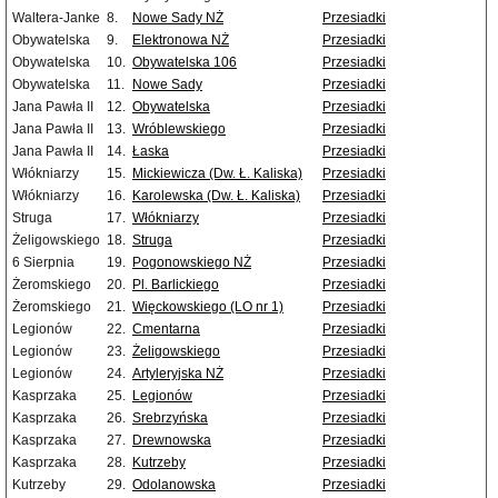
Waltera-Janke
8.
Nowe Sady NŻ
Przesiadki
Obywatelska
9.
Elektronowa NŻ
Przesiadki
Obywatelska
10.
Obywatelska 106
Przesiadki
Obywatelska
11.
Nowe Sady
Przesiadki
Jana Pawła II
12.
Obywatelska
Przesiadki
Jana Pawła II
13.
Wróblewskiego
Przesiadki
Jana Pawła II
14.
Łaska
Przesiadki
Włókniarzy
15.
Mickiewicza (Dw. Ł. Kaliska)
Przesiadki
Włókniarzy
16.
Karolewska (Dw. Ł. Kaliska)
Przesiadki
Struga
17.
Włókniarzy
Przesiadki
Żeligowskiego
18.
Struga
Przesiadki
6 Sierpnia
19.
Pogonowskiego NŻ
Przesiadki
Żeromskiego
20.
Pl. Barlickiego
Przesiadki
Żeromskiego
21.
Więckowskiego (LO nr 1)
Przesiadki
Legionów
22.
Cmentarna
Przesiadki
Legionów
23.
Żeligowskiego
Przesiadki
Legionów
24.
Artyleryjska NŻ
Przesiadki
Kasprzaka
25.
Legionów
Przesiadki
Kasprzaka
26.
Srebrzyńska
Przesiadki
Kasprzaka
27.
Drewnowska
Przesiadki
Kasprzaka
28.
Kutrzeby
Przesiadki
Kutrzeby
29.
Odolanowska
Przesiadki