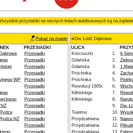
szystkie przystanki na nocnych liniach autobusowych są na żądani
Pokaż na mapie
Dw. Łódź Dąbrowa
ANEK
PRZESIADKI
ULICA
PRZY
 Dąbrowa
Przesiadki
Kościuszki
1.
6 Sier
iego
Przesiadki
Gdańska
2.
Zielon
ńskiej
Przesiadki
Gdańska
3.
1 Maj
Przesiadki
Próchnika
4.
Zacho
cyjnego WP
Przesiadki
Próchnika
5.
Piotr
Przesiadki
Rewolucji 1905r.
6.
Wscho
iego
Przesiadki
Kilińskiego
7.
Rewolu
weckiego
Przesiadki
Kilińskiego
8.
Narut
 NŻ
Przesiadki
9.
Dw. Ł
-Rydza
Przesiadki
Tuwima
10.
Wyso
-Rydza NŻ
Przesiadki
Przędzalniana
11.
Nawro
Przesiadki
Przędzalniana
12.
Piłsud
kiego
Przesiadki
Przędzalniana
13.
Fabry