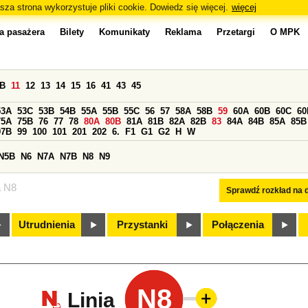
sza strona wykorzystuje pliki cookie. Dowiedz się więcej.
więcej
a pasażera
Bilety
Komunikaty
Reklama
Przetargi
O MPK
0B
11
12
13
14
15
16
41
43
45
53A
53C
53B
54B
55A
55B
55C
56
57
58A
58B
59
60A
60B
60C
60
75A
75B
76
77
78
80A
80B
81A
81B
82A
82B
83
84A
84B
85A
85B
97B
99
100
101
201
202
6.
F1
G1
G2
H
W
N5B
N6
N7A
N7B
N8
N9
a N8
Sprawdź rozkład na d
Utrudnienia
Przystanki
Połączenia
N8
Linia