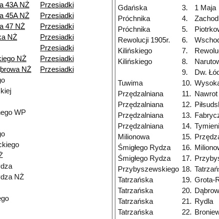
a 43A NŻ
Przesiadki
Gdańska
3.
1 Maja
a 45A NŻ
Przesiadki
Próchnika
4.
Zachod
a 47 NŻ
Przesiadki
Próchnika
5.
Piotrk
ka NŻ
Przesiadki
Rewolucji 1905r.
6.
Wschod
Przesiadki
Kilińskiego
7.
Rewoluc
iego NŻ
Przesiadki
Kilińskiego
8.
Naruto
ąbrowa NŻ
Przesiadki
9.
Dw. Łó
go
Tuwima
10.
Wysok
kiej
Przędzalniana
11.
Nawrot
Przędzalniana
12.
Piłsuds
nego WP
Przędzalniana
13.
Fabryc
Przędzalniana
14.
Tymien
go
Milionowa
15.
Przędz
ckiego
Śmigłego Rydza
16.
Milion
Ż
Śmigłego Rydza
17.
Przyby
ydza
Przybyszewskiego
18.
Tatrza
ydza NŻ
Tatrzańska
19.
Grota-
Tatrzańska
20.
Dąbrow
ego
Tatrzańska
21.
Rydla
Tatrzańska
22.
Bronie