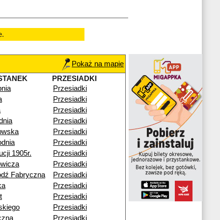
e.
Pokaż na mapie
STANEK
PRZESIADKI
pnia
Przesiadki
a
Przesiadki
a
Przesiadki
dnia
Przesiadki
kowska
Przesiadki
dnia
Przesiadki
cji 1905r.
Przesiadki
owicza
Przesiadki
ódź Fabryczna
Przesiadki
ka
Przesiadki
t
Przesiadki
skiego
Przesiadki
czna
Przesiadki