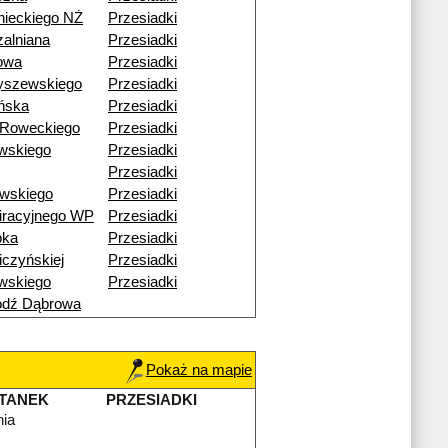
nieckiego NŻ
Przesiadki
alniana
Przesiadki
nowa
Przesiadki
yszewskiego
Przesiadki
ańska
Przesiadki
-Roweckiego
Przesiadki
wskiego
Przesiadki
Przesiadki
ewskiego
Przesiadki
iracyjnego WP
Przesiadki
bka
Przesiadki
czyńskiej
Przesiadki
wskiego
Przesiadki
ódź Dąbrowa
Pokaż na mapie
TANEK
PRZESIADKI
nia