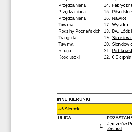
Przędzalniana
14.
Fabryczn
Przędzalniana
15.
Piłsudski
Przędzalniana
16.
Nawrot
Tuwima
17.
Wysoka
Rodziny Poznańskich
18.
Dw. Łódź 
Traugutta
19.
Sienkiewi
Tuwima
20.
Sienkiewi
Struga
21.
Piotrkows
Kościuszki
22.
6 Sierpnia
INNE KIERUNKI
6 Sierpnia
ULICA
PRZYSTAN
Jędrzejów P
1.
Zachód