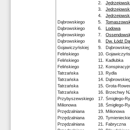
2.
Jędrzejowsk
3.
Jędrzejowsk
4.
Jędrzejowsk
Dąbrowskiego
5.
Tomaszows
Dąbrowskiego
6.
Lodowa
Dąbrowskiego
7.
Ossendowsk
Dąbrowskiego
8.
Dw. Łódź D
Gojawiczyńskiej
9.
Dąbrowskie
Felińskiego
10.
Gojawiczyńs
Felińskiego
11.
Kadłubka
Felińskiego
12.
Konspiracyj
Tatrzańska
13.
Rydla
Tatrzańska
14.
Dąbrowskie
Tatrzańska
15.
Grota-Rowe
Tatrzańska
16.
Brzechwy N
Przybyszewskiego
17.
Śmigłego-R
Milionowa
18.
Śmigłego-R
Przędzalniana
19.
Milionowa
Przędzalniana
20.
Tymieniecki
Przędzalniana
21.
Fabryczna