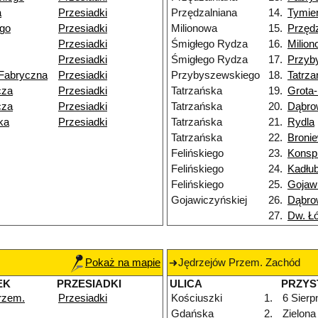
a
Przesiadki
Przędzalniana
14.
Tymie
ego
Przesiadki
Milionowa
15.
Przędz
Przesiadki
Śmigłego Rydza
16.
Milio
Przesiadki
Śmigłego Rydza
17.
Przyb
Fabryczna
Przesiadki
Przybyszewskiego
18.
Tatrz
cza
Przesiadki
Tatrzańska
19.
Grota
cza
Przesiadki
Tatrzańska
20.
Dąbro
ka
Przesiadki
Tatrzańska
21.
Rydla
Tatrzańska
22.
Broni
Felińskiego
23.
Konsp
Felińskiego
24.
Kadłu
Felińskiego
25.
Gojawi
Gojawiczyńskiej
26.
Dąbro
27.
Dw. Ł
Pokaż na mapie
Jędrzejów Przem. Zachód
EK
PRZESIADKI
ULICA
PRZYS
rzem.
Przesiadki
Kościuszki
1.
6 Sierp
Gdańska
2.
Zielona