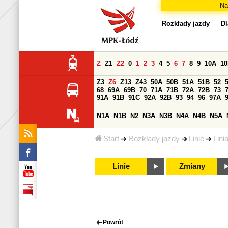
Na
Rozkłady jazdy
Dl
Z
Z1
Z2
0
1
2
3
4
5
6
7
8
9
10A
1
Z3
Z6
Z13
Z43
50A
50B
51A
51B
52
68
69A
69B
70
71A
71B
72A
72B
73
91A
91B
91C
92A
92B
93
94
96
97A
N1A
N1B
N2
N3A
N3B
N4A
N4B
N5A
Start
Rozkłady jazdy
Linie
Lini
Linie
Zmiany
Powrót