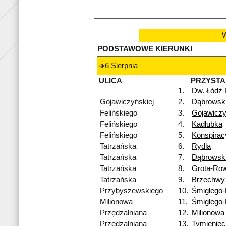
W
PODSTAWOWE KIERUNKI
6 Sierpnia
ULICA
PRZYST
1.
Dw. Łódź
Gojawiczyńskiej
2.
Dąbrowsk
Felińskiego
3.
Gojawiczy
Felińskiego
4.
Kadłubka
Felińskiego
5.
Konspira
Tatrzańska
6.
Rydla
Tatrzańska
7.
Dąbrowsk
Tatrzańska
8.
Grota-Ro
Tatrzańska
9.
Brzechwy
Przybyszewskiego
10.
Śmigłego
Milionowa
11.
Śmigłego
Przędzalniana
12.
Milionowa
Przędzalniana
13.
Tymieniec