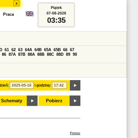
x
Piątek
07-08-2026
Praca
03:35
D
61
62
63
64A
64B
65A
65B
66
67
86
87A
87B
88A
88B
88C
88D
89
90
zień:
i godzinę:
Schematy
Pobierz
Pomoc