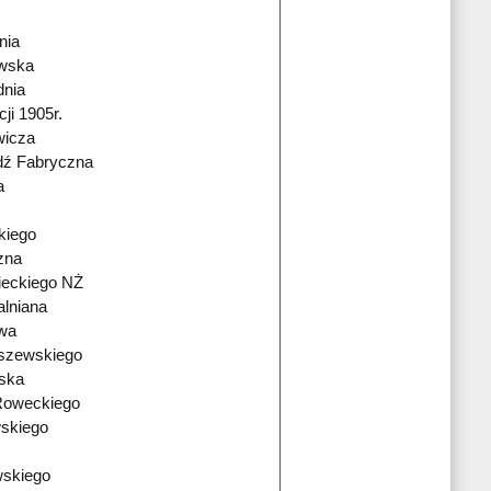
nia
owska
nia
ji 1905r.
wicza
dź Fabryczna
a
kiego
zna
ieckiego NŻ
alniana
owa
szewskiego
ńska
Roweckiego
skiego
wskiego