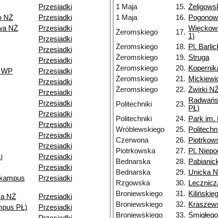
Przesiadki
1 Maja
15.
Żeligows
o NŻ
Przesiadki
1 Maja
16.
Pogonow
wa NŻ
Przesiadki
Więckows
Żeromskiego
17.
1)
Przesiadki
Żeromskiego
18.
Pl. Barli
Przesiadki
Żeromskiego
19.
Struga
Przesiadki
Żeromskiego
20.
Kopernik
o WP
Przesiadki
Żeromskiego
21.
Mickiewi
Przesiadki
Żeromskiego
22.
Żwirki N
Przesiadki
Radwańs
Przesiadki
Politechniki
23.
PŁ)
Przesiadki
Politechniki
24.
Park im.
Przesiadki
Wróblewskiego
25.
Politech
Przesiadki
Czerwona
26.
Piotrkow
Przesiadki
Piotrkowska
27.
Pl. Niepo
i
Przesiadki
Bednarska
28.
Pabianic
Przesiadki
Bednarska
29.
Unicka 
(kampus
Przesiadki
Rzgowska
30.
Lecznicz
Broniewskiego
31.
Kilińskie
za NŻ
Przesiadki
Broniewskiego
32.
Kraszew
mpus PŁ)
Przesiadki
Broniewskiego
33.
Śmigłeg