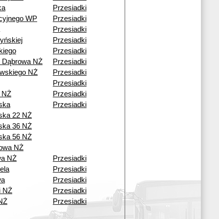
ka
Przesiadki
cyjnego WP
Przesiadki
Przesiadki
yńskiej
Przesiadki
kiego
Przesiadki
ź Dąbrowa NŻ
Przesiadki
wskiego NŻ
Przesiadki
Przesiadki
a NŻ
Przesiadki
ska
Przesiadki
ska 22 NŻ
ska 36 NŻ
ska 56 NŻ
owa NŻ
wa NŻ
Przesiadki
ela
Przesiadki
wa
Przesiadki
i NŻ
Przesiadki
NŻ
Przesiadki