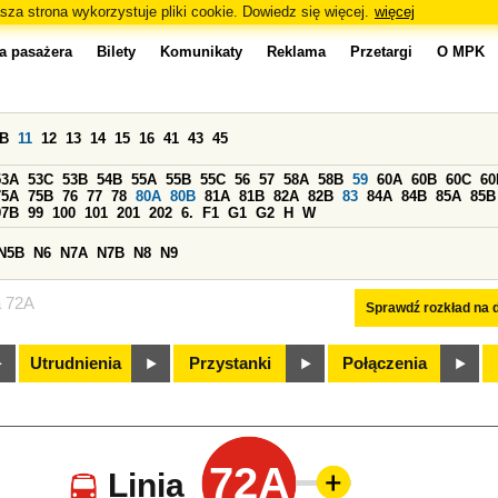
sza strona wykorzystuje pliki cookie. Dowiedz się więcej.
więcej
a pasażera
Bilety
Komunikaty
Reklama
Przetargi
O MPK
0B
11
12
13
14
15
16
41
43
45
53A
53C
53B
54B
55A
55B
55C
56
57
58A
58B
59
60A
60B
60C
60
75A
75B
76
77
78
80A
80B
81A
81B
82A
82B
83
84A
84B
85A
85B
97B
99
100
101
201
202
6.
F1
G1
G2
H
W
N5B
N6
N7A
N7B
N8
N9
a 72A
Sprawdź rozkład na d
Utrudnienia
Przystanki
Połączenia
72A
Linia