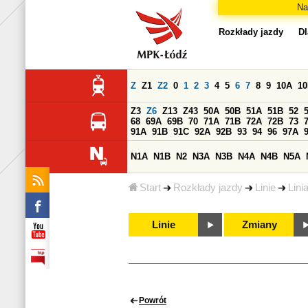
Na
Rozkłady jazdy
Dl
Z
Z1
Z2
0
1
2
3
4
5
6
7
8
9
10A
1
Z3
Z6
Z13
Z43
50A
50B
51A
51B
52
68
69A
69B
70
71A
71B
72A
72B
73
91A
91B
91C
92A
92B
93
94
96
97A
N1A
N1B
N2
N3A
N3B
N4A
N4B
N5A
Start
Rozkłady jazdy
Linie
Lini
Linie
Zmiany
Powrót