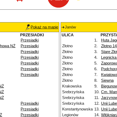
Pokaż na mapie
Janów
PRZESIADKI
ULICA
PRZYST
Przesiadki
1.
Huta Jag
chowa NŻ
Przesiadki
Złotno
2.
Złotno 1
Przesiadki
Złotno
3.
Stare Zł
Przesiadki
Złotno
4.
Legnicka
Przesiadki
Złotno
5.
Zaporow
Przesiadki
Złotno
6.
Podchor
Przesiadki
Złotno
7.
Kwiatow
Złotno
8.
Siewna
NŻ
Krakowska
9.
Bieguno
NŻ
Srebrzyńska
10.
Cm. Man
NŻ
Srebrzyńska
11.
Jarzyno
Przesiadki
Srebrzyńska
12.
Unii Lube
Przesiadki
Konstantynowska
13.
Unii Lube
Ż
Przesiadki
Legionów
14.
Włókniar