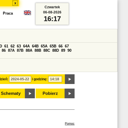
x
Czwartek
06-08-2026
Praca
16:17
D
61
62
63
64A
64B
65A
65B
66
67
86
87A
87B
88A
88B
88C
88D
89
90
zień:
i godzinę:
Schematy
Pobierz
Pomoc