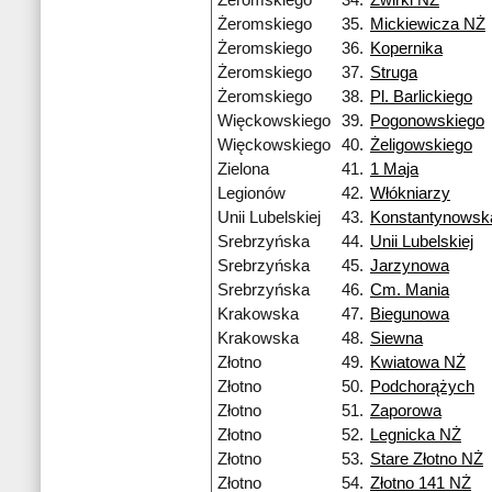
Żeromskiego
34.
Żwirki NŻ
Żeromskiego
35.
Mickiewicza NŻ
Żeromskiego
36.
Kopernika
Żeromskiego
37.
Struga
Żeromskiego
38.
Pl. Barlickiego
Więckowskiego
39.
Pogonowskiego
Więckowskiego
40.
Żeligowskiego
Zielona
41.
1 Maja
Legionów
42.
Włókniarzy
Unii Lubelskiej
43.
Konstantynowska
Srebrzyńska
44.
Unii Lubelskiej
Srebrzyńska
45.
Jarzynowa
Srebrzyńska
46.
Cm. Mania
Krakowska
47.
Biegunowa
Krakowska
48.
Siewna
Złotno
49.
Kwiatowa NŻ
Złotno
50.
Podchorążych
Złotno
51.
Zaporowa
Złotno
52.
Legnicka NŻ
Złotno
53.
Stare Złotno NŻ
Złotno
54.
Złotno 141 NŻ