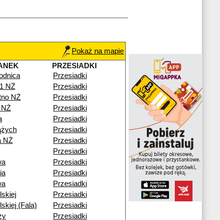
Pokaż na mapie
ANEK
PRZESIADKI
odnica
Przesiadki
41 NŻ
Przesiadki
otno NŻ
Przesiadki
 NŻ
Przesiadki
a
Przesiadki
ążych
Przesiadki
a NŻ
Przesiadki
Przesiadki
wa
Przesiadki
ia
Przesiadki
wa
Przesiadki
lskiej
Przesiadki
lskiej (Fala)
Przesiadki
zy
Przesiadki