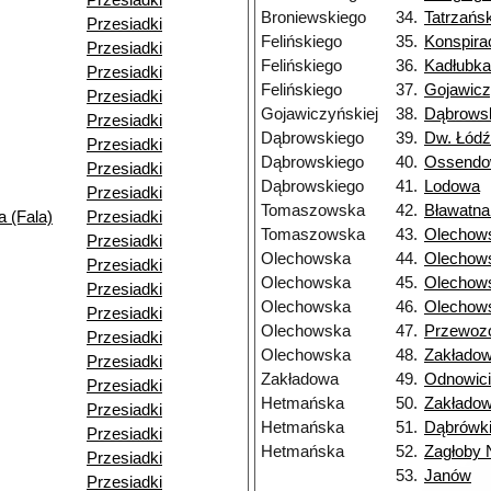
Przesiadki
Broniewskiego
34.
Tatrzańs
Przesiadki
Felińskiego
35.
Konspira
Przesiadki
Felińskiego
36.
Kadłubka
Przesiadki
Felińskiego
37.
Gojawicz
Przesiadki
Gojawiczyńskiej
38.
Dąbrows
Przesiadki
Dąbrowskiego
39.
Dw. Łód
Przesiadki
Dąbrowskiego
40.
Ossendo
Przesiadki
Dąbrowskiego
41.
Lodowa
Przesiadki
Tomaszowska
42.
Bławatn
 (Fala)
Przesiadki
Tomaszowska
43.
Olechow
Przesiadki
Olechowska
44.
Olechow
Przesiadki
Olechowska
45.
Olechow
Przesiadki
Olechowska
46.
Olechow
Przesiadki
Olechowska
47.
Przewoz
Przesiadki
Olechowska
48.
Zakłado
Przesiadki
Zakładowa
49.
Odnowici
Przesiadki
Hetmańska
50.
Zakłado
Przesiadki
Hetmańska
51.
Dąbrówk
Przesiadki
Hetmańska
52.
Zagłoby 
Przesiadki
53.
Janów
Przesiadki