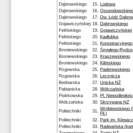
Dąbrowskiego
15.
Lodowa
Dąbrowskiego
16.
Ossendowskieg
Dąbrowskiego
17.
Dw. Łódź Dąbro
Gojawiczyńskiej
18.
Dąbrowskiego
Felińskiego
19.
Gojawiczyńskiej
Felińskiego
20.
Kadłubka
Felińskiego
21.
Konspiracyjneg
Broniewskiego
22.
Śmigłego-Rydza
Broniewskiego
23.
Kraszewskiego
Broniewskiego
24.
Kilińskiego
Rzgowska
25.
Paderewskiego
Rzgowska
26.
Lecznicza
Bednarska
27.
Unicka NŻ
Pabianicka
28.
Wólczańska
Piotrkowska
29.
Pl. Niepodległośc
Wólczańska
30.
Skrzywana NŻ
Wróblewskiego 
Politechniki
31.
PŁ)
Politechniki
32.
Park im. Klepac
Politechniki
33.
Radwańska (ka