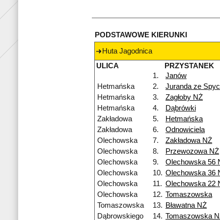
PODSTAWOWE KIERUNKI
Huta Jagodnica
ULICA
PRZYSTANEK
1.
Janów
Hetmańska
2.
Juranda ze Spy
Hetmańska
3.
Zagłoby NŻ
Hetmańska
4.
Dąbrówki
Zakładowa
5.
Hetmańska
Zakładowa
6.
Odnowiciela
Olechowska
7.
Zakładowa NŻ
Olechowska
8.
Przewozowa NŻ
Olechowska
9.
Olechowska 56 
Olechowska
10.
Olechowska 36 
Olechowska
11.
Olechowska 22 
Olechowska
12.
Tomaszowska
Tomaszowska
13.
Bławatna NŻ
Dąbrowskiego
14.
Tomaszowska N