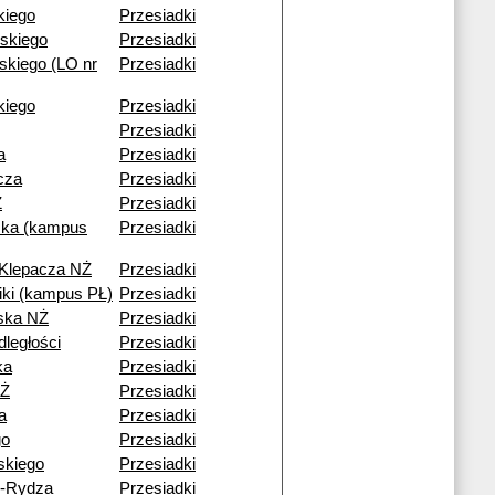
kiego
Przesiadki
skiego
Przesiadki
kiego (LO nr
Przesiadki
ckiego
Przesiadki
Przesiadki
a
Przesiadki
cza
Przesiadki
Ż
Przesiadki
ka (kampus
Przesiadki
 Klepacza NŻ
Przesiadki
niki (kampus PŁ)
Przesiadki
ska NŻ
Przesiadki
dległości
Przesiadki
ka
Przesiadki
NŻ
Przesiadki
a
Przesiadki
go
Przesiadki
skiego
Przesiadki
o-Rydza
Przesiadki