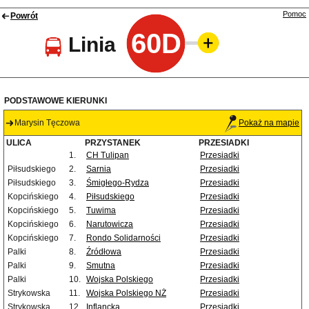
Pomoc
Powrót
60D
Linia
PODSTAWOWE KIERUNKI
Marysin Tęczowa
Pokaż na mapie
ULICA
PRZYSTANEK
PRZESIADKI
1.
CH Tulipan
Przesiadki
Piłsudskiego
2.
Sarnia
Przesiadki
Piłsudskiego
3.
Śmigłego-Rydza
Przesiadki
Kopcińskiego
4.
Piłsudskiego
Przesiadki
Kopcińskiego
5.
Tuwima
Przesiadki
Kopcińskiego
6.
Narutowicza
Przesiadki
Kopcińskiego
7.
Rondo Solidarności
Przesiadki
Palki
8.
Źródłowa
Przesiadki
Palki
9.
Smutna
Przesiadki
Palki
10.
Wojska Polskiego
Przesiadki
Strykowska
11.
Wojska Polskiego NŻ
Przesiadki
Strykowska
12.
Inflancka
Przesiadki