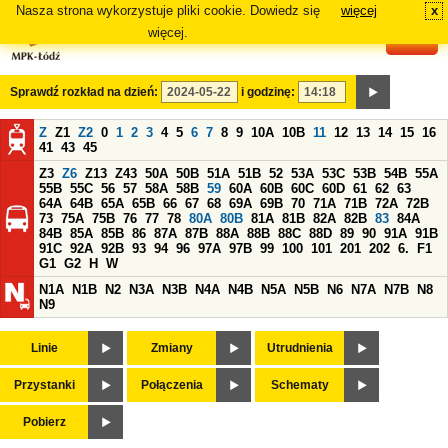
Nasza strona wykorzystuje pliki cookie. Dowiedz się
więcej
x
#
więcej.
Sprawdź rozkład na dzień:
i godzinę:
Z
Z1
Z2
0
1
2
3
4
5
6
7
8
9
10A
10B
11
12
13
14
15
16
41
43
45
Z3
Z6
Z13
Z43
50A
50B
51A
51B
52
53A
53C
53B
54B
55A
55B
55C
56
57
58A
58B
59
60A
60B
60C
60D
61
62
63
64A
64B
65A
65B
66
67
68
69A
69B
70
71A
71B
72A
72B
73
75A
75B
76
77
78
80A
80B
81A
81B
82A
82B
83
84A
84B
85A
85B
86
87A
87B
88A
88B
88C
88D
89
90
91A
91B
91C
92A
92B
93
94
96
97A
97B
99
100
101
201
202
6.
F1
G1
G2
H
W
N1A
N1B
N2
N3A
N3B
N4A
N4B
N5A
N5B
N6
N7A
N7B
N8
N9
Linie
Zmiany
Utrudnienia
Przystanki
Połączenia
Schematy
Pobierz