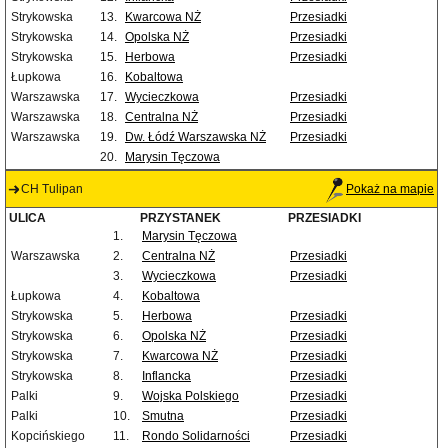
Strykowska
13.
Kwarcowa NŻ
Przesiadki
Strykowska
14.
Opolska NŻ
Przesiadki
Strykowska
15.
Herbowa
Przesiadki
Łupkowa
16.
Kobaltowa
Warszawska
17.
Wycieczkowa
Przesiadki
Warszawska
18.
Centralna NŻ
Przesiadki
Warszawska
19.
Dw. Łódź Warszawska NŻ
Przesiadki
20.
Marysin Tęczowa
CH Tulipan
Pokaż na mapie
ULICA
PRZYSTANEK
PRZESIADKI
1.
Marysin Tęczowa
Warszawska
2.
Centralna NŻ
Przesiadki
3.
Wycieczkowa
Przesiadki
Łupkowa
4.
Kobaltowa
Strykowska
5.
Herbowa
Przesiadki
Strykowska
6.
Opolska NŻ
Przesiadki
Strykowska
7.
Kwarcowa NŻ
Przesiadki
Strykowska
8.
Inflancka
Przesiadki
Palki
9.
Wojska Polskiego
Przesiadki
Palki
10.
Smutna
Przesiadki
Kopcińskiego
11.
Rondo Solidarności
Przesiadki