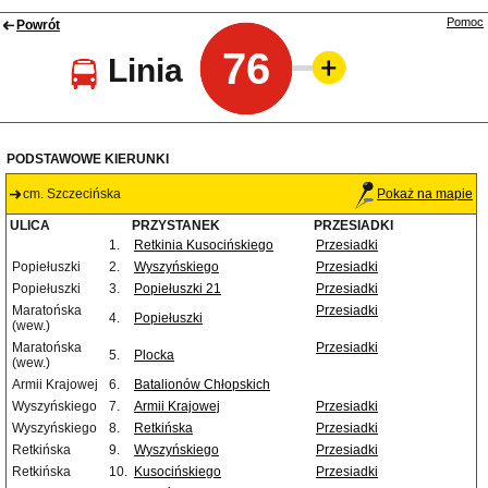
Pomoc
Powrót
76
Linia
PODSTAWOWE KIERUNKI
cm. Szczecińska
Pokaż na mapie
ULICA
PRZYSTANEK
PRZESIADKI
1.
Retkinia Kusocińskiego
Przesiadki
Popiełuszki
2.
Wyszyńskiego
Przesiadki
Popiełuszki
3.
Popiełuszki 21
Przesiadki
Maratońska
Przesiadki
4.
Popiełuszki
(wew.)
Maratońska
Przesiadki
5.
Plocka
(wew.)
Armii Krajowej
6.
Batalionów Chłopskich
Wyszyńskiego
7.
Armii Krajowej
Przesiadki
Wyszyńskiego
8.
Retkińska
Przesiadki
Retkińska
9.
Wyszyńskiego
Przesiadki
Retkińska
10.
Kusocińskiego
Przesiadki