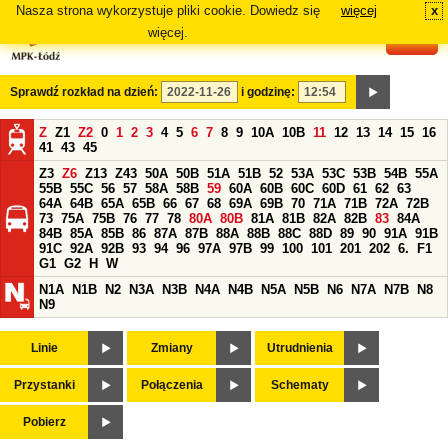
Nasza strona wykorzystuje pliki cookie. Dowiedz się
więcej
x
#
więcej.
Sprawdź rozkład na dzień:
i godzinę:
Z
Z1
Z2
0
1
2
3
4
5
6
7
8
9
10A
10B
11
12
13
14
15
16
41
43
45
Z3
Z6
Z13
Z43
50A
50B
51A
51B
52
53A
53C
53B
54B
55A
55B
55C
56
57
58A
58B
59
60A
60B
60C
60D
61
62
63
64A
64B
65A
65B
66
67
68
69A
69B
70
71A
71B
72A
72B
73
75A
75B
76
77
78
80A
80B
81A
81B
82A
82B
83
84A
84B
85A
85B
86
87A
87B
88A
88B
88C
88D
89
90
91A
91B
91C
92A
92B
93
94
96
97A
97B
99
100
101
201
202
6.
F1
G1
G2
H
W
N1A
N1B
N2
N3A
N3B
N4A
N4B
N5A
N5B
N6
N7A
N7B
N8
N9
Linie
Zmiany
Utrudnienia
Przystanki
Połączenia
Schematy
Pobierz