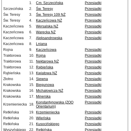
1.
Cm. Szczecińska
Przesiadki
Szczecińska
2.
Św. Teresy
Przesiadki
Św. Teresy
3.
Św. Teresy 109 NŻ
Przesiadki
Św. Teresy
4.
Kaczeńcowa NŻ
Przesiadki
Kaczeńcowa
5.
Wersalska NŻ
Przesiadki
Kaczeńcowa
6.
Warecka NŻ
Przesiadki
Kaczeńcowa
7.
Aleksandrowska
Przesiadki
Kaczeńcowa
8.
Lniana
Rojna
9.
Kaczeńcowa
Przesiadki
Traktorowa
10.
Rojna
Przesiadki
Traktorowa
11.
Nektarowa NŻ
Przesiadki
Traktorowa
12.
Rąbieńska
Przesiadki
Rąbieńska
13.
Kwiatowa NŻ
Przesiadki
Złotno
14.
Siewna
Przesiadki
Krakowska
15.
Biegunowa
Przesiadki
Krakowska
16.
Michałowicza NŻ
Przesiadki
Krakowska
17.
Minerska
Przesiadki
Konstantynowska (ZOO
Przesiadki
Krzemieniecka
18.
Orientarium)
Retkińska
19.
Krzemieniecka
Przesiadki
Retkińska
20.
Wileńska
Przesiadki
Retkińska
21.
Kusocińskiego
Przesiadki
Wyszyńskiego
22.
Retkińska
Przesiadki