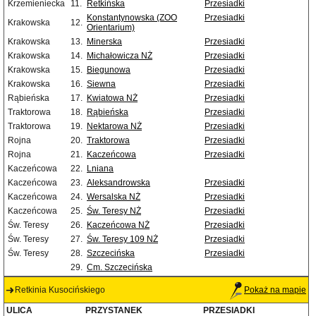
Krzemieniecka
11.
Retkińska
Przesiadki
Konstantynowska (ZOO
Przesiadki
Krakowska
12.
Orientarium)
Krakowska
13.
Minerska
Przesiadki
Krakowska
14.
Michałowicza NŻ
Przesiadki
Krakowska
15.
Biegunowa
Przesiadki
Krakowska
16.
Siewna
Przesiadki
Rąbieńska
17.
Kwiatowa NŻ
Przesiadki
Traktorowa
18.
Rąbieńska
Przesiadki
Traktorowa
19.
Nektarowa NŻ
Przesiadki
Rojna
20.
Traktorowa
Przesiadki
Rojna
21.
Kaczeńcowa
Przesiadki
Kaczeńcowa
22.
Lniana
Kaczeńcowa
23.
Aleksandrowska
Przesiadki
Kaczeńcowa
24.
Wersalska NŻ
Przesiadki
Kaczeńcowa
25.
Św. Teresy NŻ
Przesiadki
Św. Teresy
26.
Kaczeńcowa NŻ
Przesiadki
Św. Teresy
27.
Św. Teresy 109 NŻ
Przesiadki
Św. Teresy
28.
Szczecińska
Przesiadki
29.
Cm. Szczecińska
Retkinia Kusocińskiego
Pokaż na mapie
ULICA
PRZYSTANEK
PRZESIADKI