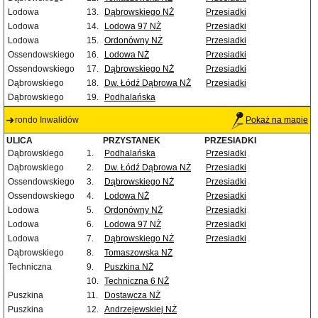
Lodowa
13.
Dąbrowskiego NŻ
Przesiadki
Lodowa
14.
Lodowa 97 NŻ
Przesiadki
Lodowa
15.
Ordonówny NŻ
Przesiadki
Ossendowskiego
16.
Lodowa NŻ
Przesiadki
Ossendowskiego
17.
Dąbrowskiego NŻ
Przesiadki
Dąbrowskiego
18.
Dw. Łódź Dąbrowa NŻ
Przesiadki
Dąbrowskiego
19.
Podhalańska
rondo Inwalidów
Pokaż na mapie
ULICA
PRZYSTANEK
PRZESIADKI
Dąbrowskiego
1.
Podhalańska
Przesiadki
Dąbrowskiego
2.
Dw. Łódź Dąbrowa NŻ
Przesiadki
Ossendowskiego
3.
Dąbrowskiego NŻ
Przesiadki
Ossendowskiego
4.
Lodowa NŻ
Przesiadki
Lodowa
5.
Ordonówny NŻ
Przesiadki
Lodowa
6.
Lodowa 97 NŻ
Przesiadki
Lodowa
7.
Dąbrowskiego NŻ
Przesiadki
Dąbrowskiego
8.
Tomaszowska NŻ
Techniczna
9.
Puszkina NŻ
10.
Techniczna 6 NŻ
Puszkina
11.
Dostawcza NŻ
Puszkina
12.
Andrzejewskiej NŻ