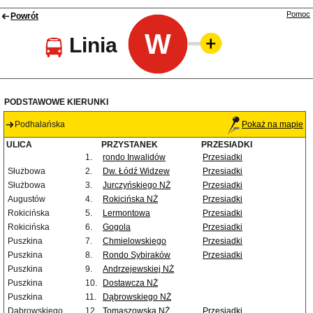
Pomoc
Powrót
W
Linia
PODSTAWOWE KIERUNKI
Podhalańska
Pokaż na mapie
ULICA
PRZYSTANEK
PRZESIADKI
1.
rondo Inwalidów
Przesiadki
Służbowa
2.
Dw. Łódź Widzew
Przesiadki
Służbowa
3.
Jurczyńskiego NŻ
Przesiadki
Augustów
4.
Rokicińska NŻ
Przesiadki
Rokicińska
5.
Lermontowa
Przesiadki
Rokicińska
6.
Gogola
Przesiadki
Puszkina
7.
Chmielowskiego
Przesiadki
Puszkina
8.
Rondo Sybiraków
Przesiadki
Puszkina
9.
Andrzejewskiej NŻ
Puszkina
10.
Dostawcza NŻ
Puszkina
11.
Dąbrowskiego NŻ
Dąbrowskiego
12.
Tomaszowska NŻ
Przesiadki