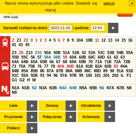
Nasza strona wykorzystuje pliki cookie. Dowiedz się
więcej
x
#
więcej.
Sprawdź rozkład na dzień:
i godzinę:
Z
Z1
Z2
0
1
2
3
4
5
6
7
8
9
10A
10B
11
12
13
14
15
16
41
43
45
Z3
Z6
Z13
Z43
50A
50B
51A
51B
52
53A
53C
53B
54B
55A
55B
55C
56
57
58A
58B
59
60A
60B
60C
60D
61
62
63
64A
64B
65A
65B
66
67
68
69A
69B
70
71A
71B
72A
72B
73
75A
75B
76
77
78
80A
80B
81A
81B
82A
82B
83
84A
84B
85A
85B
86
87A
87B
88A
88B
88C
88D
89
90
91A
91B
91C
92A
92B
93
94
96
97A
97B
99
100
101
201
202
6.
F1
G1
G2
H
W
N1A
N1B
N2
N3A
N3B
N4A
N4B
N5A
N5B
N6
N7A
N7B
N8
N9
Linie
Zmiany
Utrudnienia
Przystanki
Połączenia
Schematy
Pobierz