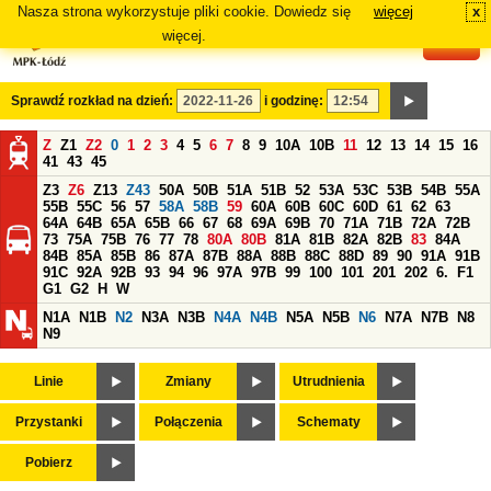
Nasza strona wykorzystuje pliki cookie. Dowiedz się
więcej
x
#
więcej.
Sprawdź rozkład na dzień:
i godzinę:
Z
Z1
Z2
0
1
2
3
4
5
6
7
8
9
10A
10B
11
12
13
14
15
16
41
43
45
Z3
Z6
Z13
Z43
50A
50B
51A
51B
52
53A
53C
53B
54B
55A
55B
55C
56
57
58A
58B
59
60A
60B
60C
60D
61
62
63
64A
64B
65A
65B
66
67
68
69A
69B
70
71A
71B
72A
72B
73
75A
75B
76
77
78
80A
80B
81A
81B
82A
82B
83
84A
84B
85A
85B
86
87A
87B
88A
88B
88C
88D
89
90
91A
91B
91C
92A
92B
93
94
96
97A
97B
99
100
101
201
202
6.
F1
G1
G2
H
W
N1A
N1B
N2
N3A
N3B
N4A
N4B
N5A
N5B
N6
N7A
N7B
N8
N9
Linie
Zmiany
Utrudnienia
Przystanki
Połączenia
Schematy
Pobierz