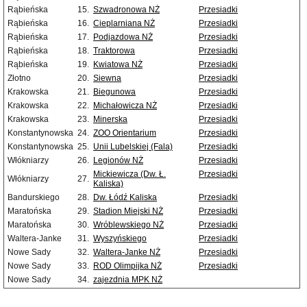
Rąbieńska
15.
Szwadronowa NŻ
Przesiadki
Rąbieńska
16.
Cieplarniana NŻ
Przesiadki
Rąbieńska
17.
Podjazdowa NŻ
Przesiadki
Rąbieńska
18.
Traktorowa
Przesiadki
Rąbieńska
19.
Kwiatowa NŻ
Przesiadki
Złotno
20.
Siewna
Przesiadki
Krakowska
21.
Biegunowa
Przesiadki
Krakowska
22.
Michałowicza NŻ
Przesiadki
Krakowska
23.
Minerska
Przesiadki
Konstantynowska
24.
ZOO Orientarium
Przesiadki
Konstantynowska
25.
Unii Lubelskiej (Fala)
Przesiadki
Włókniarzy
26.
Legionów NŻ
Przesiadki
Mickiewicza (Dw. Ł.
Przesiadki
Włókniarzy
27.
Kaliska)
Bandurskiego
28.
Dw. Łódź Kaliska
Przesiadki
Maratońska
29.
Stadion Miejski NŻ
Przesiadki
Maratońska
30.
Wróblewskiego NŻ
Przesiadki
Waltera-Janke
31.
Wyszyńskiego
Przesiadki
Nowe Sady
32.
Waltera-Janke NŻ
Przesiadki
Nowe Sady
33.
ROD Olimpijka NŻ
Przesiadki
Nowe Sady
34.
zajezdnia MPK NŻ