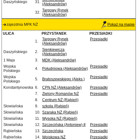
Daszyńskiego
31.
(Aleksandrów)
Targowy Rynek
32.
(Aleksandrów)
zajezdnia MPK NŻ
Pokaż na mapie
ULICA
PRZYSTANEK
PRZESIADKI
Targowy Rynek
Przesiadki
1.
(Aleksandrów)
Sienkiewicza
Daszyńskiego
2.
(Aleksandrów)
1 Maja
3.
MDK (Aleksandrów)
Wojska
Przesiadki
4.
Południowa (Aleksandrów)
Polskiego
Wojska
Przesiadki
5.
Bratoszewskiego (Aleks.)
Polskiego
Konstantynowska
6.
CPN NŻ (Aleksandrów)
Przesiadki
7.
Zielony Romanów NŻ
Przesiadki
8.
Centrum NŻ (Rąbień)
Słowiańska
9.
szkoła (Rąbień)
Słowiańska
10.
Szaraka NŻ (Rąbień)
Słowiańska
11.
Wysoka NŻ (Rąbień)
Słowiańska
12.
Szczecińska (Antoniew) #
Przesiadki
Rąbieńska
13.
Szczecińska
Przesiadki
Rąbieńska
14.
Wojskowa NŻ
Przesiadki