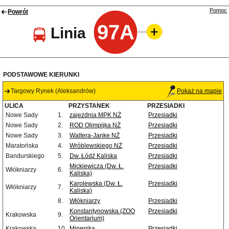
Pomoc
Powrót
97A
Linia
PODSTAWOWE KIERUNKI
Targowy Rynek (Aleksandrów)
Pokaż na mapie
ULICA
PRZYSTANEK
PRZESIADKI
Nowe Sady
1.
zajezdnia MPK NŻ
Przesiadki
Nowe Sady
2.
ROD Olimpijka NŻ
Przesiadki
Nowe Sady
3.
Waltera-Janke NŻ
Przesiadki
Maratońska
4.
Wróblewskiego NŻ
Przesiadki
Bandurskiego
5.
Dw. Łódź Kaliska
Przesiadki
Mickiewicza (Dw. Ł.
Przesiadki
Włókniarzy
6.
Kaliska)
Karolewska (Dw. Ł.
Przesiadki
Włókniarzy
7.
Kaliska)
8.
Włókniarzy
Przesiadki
Konstantynowska (ZOO
Przesiadki
Krakowska
9.
Orientarium)
Krakowska
10.
Minerska
Przesiadki