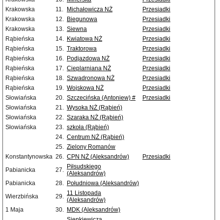
Krakowska
11.
Michałowicza NŻ
Przesiadki
Krakowska
12.
Biegunowa
Przesiadki
Krakowska
13.
Siewna
Przesiadki
Rąbieńska
14.
Kwiatowa NŻ
Przesiadki
Rąbieńska
15.
Traktorowa
Przesiadki
Rąbieńska
16.
Podjazdowa NŻ
Przesiadki
Rąbieńska
17.
Cieplarniana NŻ
Przesiadki
Rąbieńska
18.
Szwadronowa NŻ
Przesiadki
Rąbieńska
19.
Wojskowa NŻ
Przesiadki
Słowiańska
20.
Szczecińska (Antoniew) #
Przesiadki
Słowiańska
21.
Wysoka NŻ (Rąbień)
Słowiańska
22.
Szaraka NŻ (Rąbień)
Słowiańska
23.
szkoła (Rąbień)
24.
Centrum NŻ (Rąbień)
25.
Zielony Romanów
Konstantynowska
26.
CPN NŻ (Aleksandrów)
Przesiadki
Piłsudskiego
Pabianicka
27.
(Aleksandrów)
Pabianicka
28.
Południowa (Aleksandrów)
11 Listopada
Wierzbińska
29.
(Aleksandrów)
1 Maja
30.
MDK (Aleksandrów)
Sienkiewicza