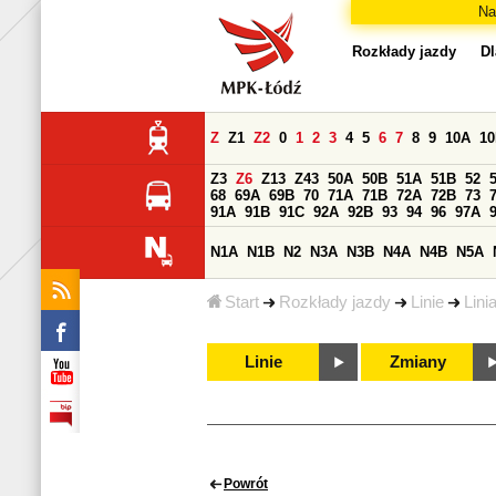
Na
Rozkłady jazdy
Dl
Z
Z1
Z2
0
1
2
3
4
5
6
7
8
9
10A
1
Z3
Z6
Z13
Z43
50A
50B
51A
51B
52
68
69A
69B
70
71A
71B
72A
72B
73
91A
91B
91C
92A
92B
93
94
96
97A
N1A
N1B
N2
N3A
N3B
N4A
N4B
N5A
Start
Rozkłady jazdy
Linie
Lini
Linie
Zmiany
Powrót