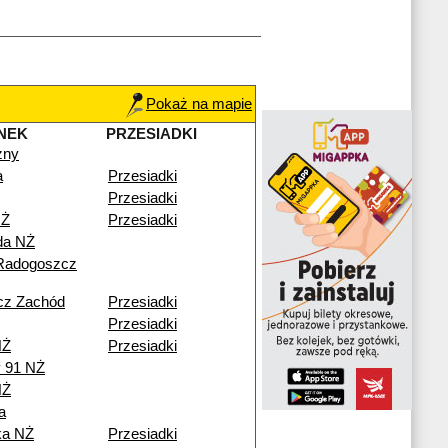
Pokaż na mapie
NEK
PRZESIADKI
zny
a
Przesiadki
Przesiadki
NŻ
Przesiadki
da NŻ
Radogoszcz
cz Zachód
Przesiadki
Przesiadki
NŻ
Przesiadki
y 91 NŻ
NŻ
a
ka NŻ
Przesiadki