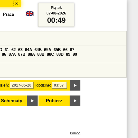
x
Piątek
07-08-2026
Praca
00:49
D
61
62
63
64A
64B
65A
65B
66
67
86
87A
87B
88A
88B
88C
88D
89
90
zień:
i godzinę:
Schematy
Pobierz
Pomoc