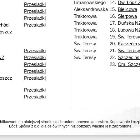
Limanowskiego
14.
Dw. Łódź 
Przesiadki
Aleksandrowska
15.
Bielicowa
Przesiadki
Traktorowa
16.
Sierpowa
Przesiadki
Traktorowa
17.
Duńska N
chód
Przesiadki
Traktorowa
18.
Ludowa N
goszcz
Traktorowa
19.
Św. Teres
Św. Teresy
20.
Kaczeńco
Przesiadki
Św. Teresy
21.
Św. Teres
NŻ
Przesiadki
Św. Teresy
22.
Szczecińs
Przesiadki
23.
Cm. Szcze
Przesiadki
goszcz
Przesiadki
Przesiadki
Przesiadki
ublikowane na niniejszej stronie są chronione prawem autorskim. Kopiowanie i r
Łódź Spółka z o.o. dla celów innych niż potrzeby własne jest zabronione.