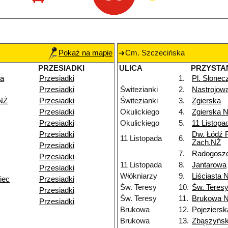
Pokaż na mapie
Cm. Szczecińska
PRZESIADKI
ULICA
PRZYSTA
ka
Przesiadki
1.
Pl. Słonec
Przesiadki
Świtezianki
2.
Nastrojow
 NŻ
Przesiadki
Świtezianki
3.
Zgierska
Przesiadki
Okulickiego
4.
Zgierska 
Przesiadki
Okulickiego
5.
11 Listopa
Przesiadki
Dw. Łódź 
11 Listopada
6.
Zach.NŻ
Przesiadki
7.
Radogosz
Przesiadki
11 Listopada
8.
Jantarowa
Przesiadki
Włókniarzy
9.
Liściasta 
iec
Przesiadki
Św. Teresy
10.
Św. Teres
Przesiadki
Św. Teresy
11.
Brukowa 
Przesiadki
Brukowa
12.
Pojeziersk
Brukowa
13.
Zbąszyńs