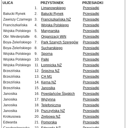
ULICA
PRZYSTANEK
PRZESIADKI
1.
Limanowskiego
Przesiadki
Bałucki Rynek
2.
Bałucki Rynek
Przesiadki
Zawiszy Czarnego
3.
Franciszkańska NŻ
Przesiadki
Franciszkańska
4.
Wojska Polskiego
Przesiadki
Wojska Polskiego
5.
Marynarska
Przesiadki
Obr. Westerplatte
6.
Organizacji WiN
Przesiadki
Boya-Żeleńskiego
7.
Park Szarych Szeregów
Przesiadki
Boya-Żeleńskiego
8.
Sucharskiego
Przesiadki
Wojska Polskiego
9.
Sporna
Przesiadki
Wojska Polskiego
10.
Palki
Przesiadki
Wojska Polskiego
11.
Łomnicka NŻ
Przesiadki
Brzezińska
12.
Śnieżna NŻ
Przesiadki
Brzezińska
13.
CH M1
Przesiadki
Brzezińska
14.
Kerna NŻ
Przesiadki
Brzezińska
15.
Janosika
Przesiadki
Janosika
16.
Powstańców Śląskich
Przesiadki
Janosika
17.
Wyżynna
Przesiadki
Janosika
18.
Telefoniczna
Przesiadki
Janosika
19.
Pszczyńska NŻ
Przesiadki
Krokusowa
20.
Zrębowa NŻ
Przesiadki
Edwarda
21.
Pomorska
Przesiadki