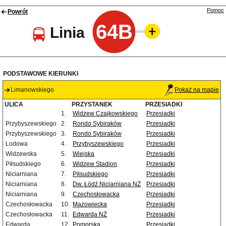
Pomoc
Powrót
64B
Linia
PODSTAWOWE KIERUNKI
Limanowskiego
Pokaż na mapie
ULICA
PRZYSTANEK
PRZESIADKI
1.
Widzew Czajkowskiego
Przesiadki
Przybyszewskiego
2.
Rondo Sybiraków
Przesiadki
Przybyszewskiego
3.
Rondo Sybiraków
Przesiadki
Lodowa
4.
Przybyszewskiego
Przesiadki
Widzewska
5.
Wiejska
Przesiadki
Piłsudskiego
6.
Widzew Stadion
Przesiadki
Niciarniana
7.
Piłsudskiego
Przesiadki
Niciarniana
8.
Dw. Łódź Niciarniana NŻ
Przesiadki
Niciarniana
9.
Czechosłowacka
Przesiadki
Czechosłowacka
10.
Mazowiecka
Przesiadki
Czechosłowacka
11.
Edwarda NŻ
Przesiadki
Edwarda
12.
Pomorska
Przesiadki