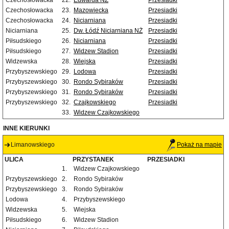
Czechosłowacka
22.
Edwarda NŻ
Przesiadki
Czechosłowacka
23.
Mazowiecka
Przesiadki
Czechosłowacka
24.
Niciarniana
Przesiadki
Niciarniana
25.
Dw. Łódź Niciarniana NŻ
Przesiadki
Piłsudskiego
26.
Niciarniana
Przesiadki
Piłsudskiego
27.
Widzew Stadion
Przesiadki
Widzewska
28.
Wiejska
Przesiadki
Przybyszewskiego
29.
Lodowa
Przesiadki
Przybyszewskiego
30.
Rondo Sybiraków
Przesiadki
Przybyszewskiego
31.
Rondo Sybiraków
Przesiadki
Przybyszewskiego
32.
Czajkowskiego
Przesiadki
33.
Widzew Czajkowskiego
INNE KIERUNKI
Limanowskiego
Pokaż na mapie
ULICA
PRZYSTANEK
PRZESIADKI
1.
Widzew Czajkowskiego
Przybyszewskiego
2.
Rondo Sybiraków
Przybyszewskiego
3.
Rondo Sybiraków
Lodowa
4.
Przybyszewskiego
Widzewska
5.
Wiejska
Piłsudskiego
6.
Widzew Stadion