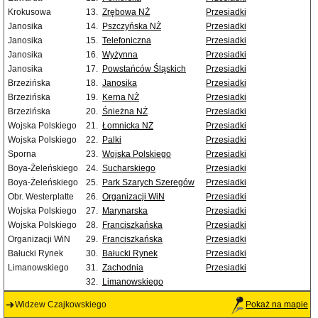
Krokusowa
13.
Zrębowa NŻ
Przesiadki
Janosika
14.
Pszczyńska NŻ
Przesiadki
Janosika
15.
Telefoniczna
Przesiadki
Janosika
16.
Wyżynna
Przesiadki
Janosika
17.
Powstańców Śląskich
Przesiadki
Brzezińska
18.
Janosika
Przesiadki
Brzezińska
19.
Kerna NŻ
Przesiadki
Brzezińska
20.
Śnieżna NŻ
Przesiadki
Wojska Polskiego
21.
Łomnicka NŻ
Przesiadki
Wojska Polskiego
22.
Palki
Przesiadki
Sporna
23.
Wojska Polskiego
Przesiadki
Boya-Żeleńskiego
24.
Sucharskiego
Przesiadki
Boya-Żeleńskiego
25.
Park Szarych Szeregów
Przesiadki
Obr. Westerplatte
26.
Organizacji WiN
Przesiadki
Wojska Polskiego
27.
Marynarska
Przesiadki
Wojska Polskiego
28.
Franciszkańska
Przesiadki
Organizacji WiN
29.
Franciszkańska
Przesiadki
Bałucki Rynek
30.
Bałucki Rynek
Przesiadki
Limanowskiego
31.
Zachodnia
Przesiadki
32.
Limanowskiego
Widzew Czajkowskiego
Pokaż na mapie