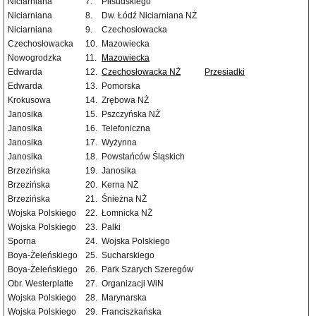
Niciarniana
7.
Piłsudskiego
Niciarniana
8.
Dw. Łódź Niciarniana NŻ
Niciarniana
9.
Czechosłowacka
Czechosłowacka
10.
Mazowiecka
Nowogrodzka
11.
Mazowiecka
Edwarda
12.
Czechosłowacka NŻ
Przesiadki
Edwarda
13.
Pomorska
Krokusowa
14.
Zrębowa NŻ
Janosika
15.
Pszczyńska NŻ
Janosika
16.
Telefoniczna
Janosika
17.
Wyżynna
Janosika
18.
Powstańców Śląskich
Brzezińska
19.
Janosika
Brzezińska
20.
Kerna NŻ
Brzezińska
21.
Śnieżna NŻ
Wojska Polskiego
22.
Łomnicka NŻ
Wojska Polskiego
23.
Palki
Sporna
24.
Wojska Polskiego
Boya-Żeleńskiego
25.
Sucharskiego
Boya-Żeleńskiego
26.
Park Szarych Szeregów
Obr. Westerplatte
27.
Organizacji WiN
Wojska Polskiego
28.
Marynarska
Wojska Polskiego
29.
Franciszkańska