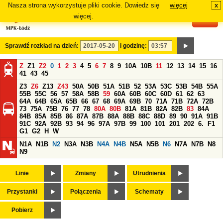
Nasza strona wykorzystuje pliki cookie. Dowiedz się
więcej
x
#
więcej.
Sprawdź rozkład na dzień:
i godzinę:
Z
Z1
Z2
0
1
2
3
4
5
6
7
8
9
10A
10B
11
12
13
14
15
16
41
43
45
Z3
Z6
Z13
Z43
50A
50B
51A
51B
52
53A
53C
53B
54B
55A
55B
55C
56
57
58A
58B
59
60A
60B
60C
60D
61
62
63
64A
64B
65A
65B
66
67
68
69A
69B
70
71A
71B
72A
72B
73
75A
75B
76
77
78
80A
80B
81A
81B
82A
82B
83
84A
84B
85A
85B
86
87A
87B
88A
88B
88C
88D
89
90
91A
91B
91C
92A
92B
93
94
96
97A
97B
99
100
101
201
202
6.
F1
G1
G2
H
W
N1A
N1B
N2
N3A
N3B
N4A
N4B
N5A
N5B
N6
N7A
N7B
N8
N9
Linie
Zmiany
Utrudnienia
Przystanki
Połączenia
Schematy
Pobierz