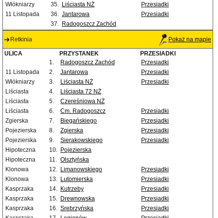
Włókniarzy
35.
Liściasta NŻ
Przesiadki
11 Listopada
36.
Jantarowa
Przesiadki
37.
Radogoszcz Zachód
Retkinia
Pokaż na mapie
ULICA
PRZYSTANEK
PRZESIADKI
1.
Radogoszcz Zachód
Przesiadki
11 Listopada
2.
Jantarowa
Przesiadki
Włókniarzy
3.
Liściasta NŻ
Przesiadki
Liściasta
4.
Liściasta 72 NŻ
Liściasta
5.
Czereśniowa NŻ
Liściasta
6.
Cm. Radogoszcz
Przesiadki
Zgierska
7.
Biegańskiego
Przesiadki
Pojezierska
8.
Zgierska
Przesiadki
Pojezierska
9.
Sierakowskiego
Przesiadki
Hipoteczna
10.
Pojezierska
Hipoteczna
11.
Olsztyńska
Klonowa
12.
Limanowskiego
Przesiadki
Klonowa
13.
Lutomierska
Przesiadki
Kasprzaka
14.
Kutrzeby
Przesiadki
Kasprzaka
15.
Drewnowska
Przesiadki
Kasprzaka
16.
Srebrzyńska
Przesiadki