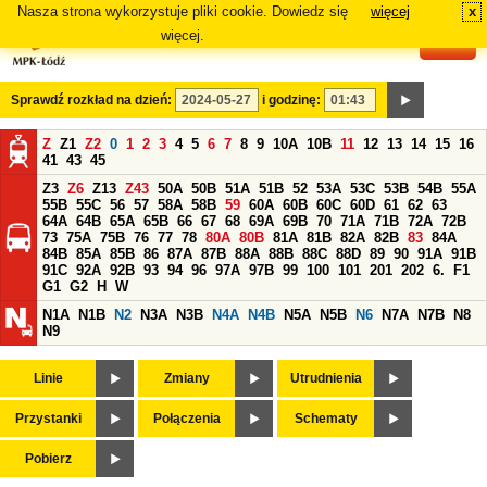
Nasza strona wykorzystuje pliki cookie. Dowiedz się
więcej
x
#
więcej.
Sprawdź rozkład na dzień:
i godzinę:
Z
Z1
Z2
0
1
2
3
4
5
6
7
8
9
10A
10B
11
12
13
14
15
16
41
43
45
Z3
Z6
Z13
Z43
50A
50B
51A
51B
52
53A
53C
53B
54B
55A
55B
55C
56
57
58A
58B
59
60A
60B
60C
60D
61
62
63
64A
64B
65A
65B
66
67
68
69A
69B
70
71A
71B
72A
72B
73
75A
75B
76
77
78
80A
80B
81A
81B
82A
82B
83
84A
84B
85A
85B
86
87A
87B
88A
88B
88C
88D
89
90
91A
91B
91C
92A
92B
93
94
96
97A
97B
99
100
101
201
202
6.
F1
G1
G2
H
W
N1A
N1B
N2
N3A
N3B
N4A
N4B
N5A
N5B
N6
N7A
N7B
N8
N9
Linie
Zmiany
Utrudnienia
Przystanki
Połączenia
Schematy
Pobierz