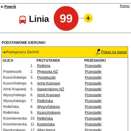
Pomoc
Powrót
99
Linia
PODSTAWOWE KIERUNKI
Radogoszcz Zachód
Pokaż na mapie
ULICA
PRZYSTANEK
PRZESIADKI
1.
Retkinia
Przesiadki
Popiełuszki
2.
Pływacka NŻ
Przesiadki
Kusocińskiego
3.
Popiełuszki
Przesiadki
Kusocińskiego
4.
Armii Krajowej
Przesiadki
Armii Krajowej
5.
Napierskiego NŻ
Przesiadki
Wyszyńskiego
6.
Armii Krajowej
Przesiadki
Wyszyńskiego
7.
Retkińska
Przesiadki
Retkińska
8.
Wyszyńskiego
Przesiadki
Retkińska
9.
Kusocińskiego
Przesiadki
Krzemieniecka
10.
Retkińska
Przesiadki
Krzemieniecka
11.
Kowieńska
Przesiadki
Bandurskiego
12.
Atlas Arena
Przesiadki