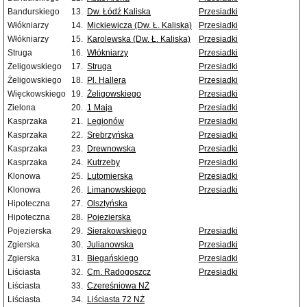
Bandurskiego
13.
Dw. Łódź Kaliska
Przesiadki
Włókniarzy
14.
Mickiewicza (Dw. Ł. Kaliska)
Przesiadki
Włókniarzy
15.
Karolewska (Dw. Ł. Kaliska)
Przesiadki
Struga
16.
Włókniarzy
Przesiadki
Żeligowskiego
17.
Struga
Przesiadki
Żeligowskiego
18.
Pl. Hallera
Przesiadki
Więckowskiego
19.
Żeligowskiego
Przesiadki
Zielona
20.
1 Maja
Przesiadki
Kasprzaka
21.
Legionów
Przesiadki
Kasprzaka
22.
Srebrzyńska
Przesiadki
Kasprzaka
23.
Drewnowska
Przesiadki
Kasprzaka
24.
Kutrzeby
Przesiadki
Klonowa
25.
Lutomierska
Przesiadki
Klonowa
26.
Limanowskiego
Przesiadki
Hipoteczna
27.
Olsztyńska
Hipoteczna
28.
Pojezierska
Pojezierska
29.
Sierakowskiego
Przesiadki
Zgierska
30.
Julianowska
Przesiadki
Zgierska
31.
Biegańskiego
Przesiadki
Liściasta
32.
Cm. Radogoszcz
Przesiadki
Liściasta
33.
Czereśniowa NŻ
Liściasta
34.
Liściasta 72 NŻ