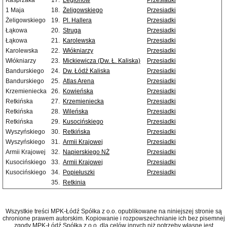
Kasprzaka
17.
Legionów
Przesiadki
1 Maja
18.
Żeligowskiego
Przesiadki
Żeligowskiego
19.
Pl. Hallera
Przesiadki
Łąkowa
20.
Struga
Przesiadki
Łąkowa
21.
Karolewska
Przesiadki
Karolewska
22.
Włókniarzy
Przesiadki
Włókniarzy
23.
Mickiewicza (Dw. Ł. Kaliska)
Przesiadki
Bandurskiego
24.
Dw. Łódź Kaliska
Przesiadki
Bandurskiego
25.
Atlas Arena
Przesiadki
Krzemieniecka
26.
Kowieńska
Przesiadki
Retkińska
27.
Krzemieniecka
Przesiadki
Retkińska
28.
Wileńska
Przesiadki
Retkińska
29.
Kusocińskiego
Przesiadki
Wyszyńskiego
30.
Retkińska
Przesiadki
Wyszyńskiego
31.
Armii Krajowej
Przesiadki
Armii Krajowej
32.
Napierskiego NŻ
Przesiadki
Kusocińskiego
33.
Armii Krajowej
Przesiadki
Kusocińskiego
34.
Popiełuszki
Przesiadki
35.
Retkinia
Wszystkie treści MPK-Łódź Spółka z o.o. opublikowane na niniejszej stronie są
chronione prawem autorskim. Kopiowanie i rozpowszechnianie ich bez pisemnej
zgody MPK-Łódź Spółka z o.o. dla celów innych niż potrzeby własne jest