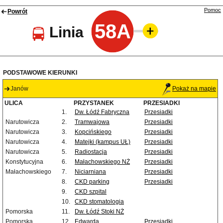
Pomoc
Powrót
58A
Linia
PODSTAWOWE KIERUNKI
Janów
Pokaż na mapie
ULICA
PRZYSTANEK
PRZESIADKI
1.
Dw. Łódź Fabryczna
Przesiadki
Narutowicza
2.
Tramwajowa
Przesiadki
Narutowicza
3.
Kopcińskiego
Przesiadki
Narutowicza
4.
Matejki (kampus UŁ)
Przesiadki
Narutowicza
5.
Radiostacja
Przesiadki
Konstytucyjna
6.
Małachowskiego NŻ
Przesiadki
Małachowskiego
7.
Niciarniana
Przesiadki
8.
CKD parking
Przesiadki
9.
CKD szpital
10.
CKD stomatologia
Pomorska
11.
Dw. Łódź Stoki NŻ
Pomorska
12.
Edwarda
Przesiadki