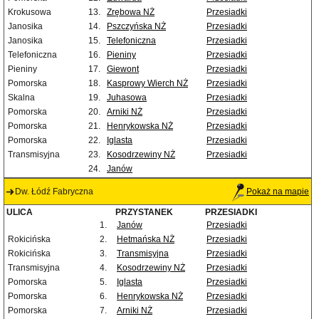
Krokusowa
13.
Zrębowa NŻ
Przesiadki
Janosika
14.
Pszczyńska NŻ
Przesiadki
Janosika
15.
Telefoniczna
Przesiadki
Telefoniczna
16.
Pieniny
Przesiadki
Pieniny
17.
Giewont
Przesiadki
Pomorska
18.
Kasprowy Wierch NŻ
Przesiadki
Skalna
19.
Juhasowa
Przesiadki
Pomorska
20.
Arniki NŻ
Przesiadki
Pomorska
21.
Henrykowska NŻ
Przesiadki
Pomorska
22.
Iglasta
Przesiadki
Transmisyjna
23.
Kosodrzewiny NŻ
Przesiadki
24.
Janów
Dw. Łódź Fabryczna
Pokaż na mapie
ULICA
PRZYSTANEK
PRZESIADKI
1.
Janów
Przesiadki
Rokicińska
2.
Hetmańska NŻ
Przesiadki
Rokicińska
3.
Transmisyjna
Przesiadki
Transmisyjna
4.
Kosodrzewiny NŻ
Przesiadki
Pomorska
5.
Iglasta
Przesiadki
Pomorska
6.
Henrykowska NŻ
Przesiadki
Pomorska
7.
Arniki NŻ
Przesiadki