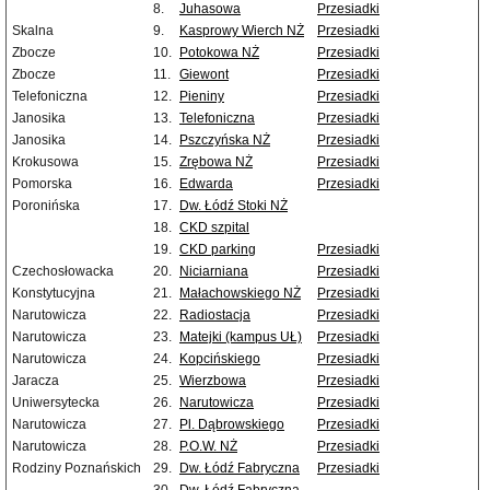
8.
Juhasowa
Przesiadki
Skalna
9.
Kasprowy Wierch NŻ
Przesiadki
Zbocze
10.
Potokowa NŻ
Przesiadki
Zbocze
11.
Giewont
Przesiadki
Telefoniczna
12.
Pieniny
Przesiadki
Janosika
13.
Telefoniczna
Przesiadki
Janosika
14.
Pszczyńska NŻ
Przesiadki
Krokusowa
15.
Zrębowa NŻ
Przesiadki
Pomorska
16.
Edwarda
Przesiadki
Poronińska
17.
Dw. Łódź Stoki NŻ
18.
CKD szpital
19.
CKD parking
Przesiadki
Czechosłowacka
20.
Niciarniana
Przesiadki
Konstytucyjna
21.
Małachowskiego NŻ
Przesiadki
Narutowicza
22.
Radiostacja
Przesiadki
Narutowicza
23.
Matejki (kampus UŁ)
Przesiadki
Narutowicza
24.
Kopcińskiego
Przesiadki
Jaracza
25.
Wierzbowa
Przesiadki
Uniwersytecka
26.
Narutowicza
Przesiadki
Narutowicza
27.
Pl. Dąbrowskiego
Przesiadki
Narutowicza
28.
P.O.W. NŻ
Przesiadki
Rodziny Poznańskich
29.
Dw. Łódź Fabryczna
Przesiadki