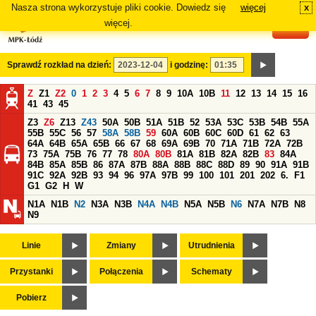
Nasza strona wykorzystuje pliki cookie. Dowiedz się
więcej
x
#
więcej.
Sprawdź rozkład na dzień:
i godzinę:
Z
Z1
Z2
0
1
2
3
4
5
6
7
8
9
10A
10B
11
12
13
14
15
16
41
43
45
Z3
Z6
Z13
Z43
50A
50B
51A
51B
52
53A
53C
53B
54B
55A
55B
55C
56
57
58A
58B
59
60A
60B
60C
60D
61
62
63
64A
64B
65A
65B
66
67
68
69A
69B
70
71A
71B
72A
72B
73
75A
75B
76
77
78
80A
80B
81A
81B
82A
82B
83
84A
84B
85A
85B
86
87A
87B
88A
88B
88C
88D
89
90
91A
91B
91C
92A
92B
93
94
96
97A
97B
99
100
101
201
202
6.
F1
G1
G2
H
W
N1A
N1B
N2
N3A
N3B
N4A
N4B
N5A
N5B
N6
N7A
N7B
N8
N9
Linie
Zmiany
Utrudnienia
Przystanki
Połączenia
Schematy
Pobierz