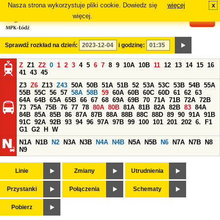
Nasza strona wykorzystuje pliki cookie. Dowiedz się
więcej
x
#
więcej.
Sprawdź rozkład na dzień:
i godzinę:
Z
Z1
Z2
0
1
2
3
4
5
6
7
8
9
10A
10B
11
12
13
14
15
16
41
43
45
Z3
Z6
Z13
Z43
50A
50B
51A
51B
52
53A
53C
53B
54B
55A
55B
55C
56
57
58A
58B
59
60A
60B
60C
60D
61
62
63
64A
64B
65A
65B
66
67
68
69A
69B
70
71A
71B
72A
72B
73
75A
75B
76
77
78
80A
80B
81A
81B
82A
82B
83
84A
84B
85A
85B
86
87A
87B
88A
88B
88C
88D
89
90
91A
91B
91C
92A
92B
93
94
96
97A
97B
99
100
101
201
202
6.
F1
G1
G2
H
W
N1A
N1B
N2
N3A
N3B
N4A
N4B
N5A
N5B
N6
N7A
N7B
N8
N9
Linie
Zmiany
Utrudnienia
Przystanki
Połączenia
Schematy
Pobierz