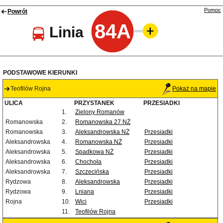
Pomoc
Powrót
84A
Linia
PODSTAWOWE KIERUNKI
Teofilów Rojna
Pokaż na mapie
ULICA
PRZYSTANEK
PRZESIADKI
1.
Zielony Romanów
Romanowska
2.
Romanowska 27 NŻ
Romanowska
3.
Aleksandrowska NŻ
Przesiadki
Aleksandrowska
4.
Romanowska NŻ
Przesiadki
Aleksandrowska
5.
Spadkowa NŻ
Przesiadki
Aleksandrowska
6.
Chochoła
Przesiadki
Aleksandrowska
7.
Szczecińska
Przesiadki
Rydzowa
8.
Aleksandrowska
Przesiadki
Rydzowa
9.
Lniana
Przesiadki
Rojna
10.
Wici
Przesiadki
11.
Teofilów Rojna