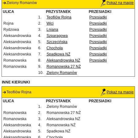
Zielony Romanów
Pokaż na mapie
ULICA
PRZYSTANEK
PRZESIADKI
1.
Teofilów Rojna
Przesiadki
Rojna
2.
Wici
Przesiadki
Rydzowa
3.
Lniana
Przesiadki
Aleksandrowska
4.
Szparagowa
Przesiadki
Aleksandrowska
5.
Szczecińska
Przesiadki
Aleksandrowska
6.
Chochoła
Przesiadki
Aleksandrowska
7.
Spadkowa NŻ
Przesiadki
Romanowska
8.
Aleksandrowska NŻ
Przesiadki
Romanowska
9.
Romanowska 27 NŻ
10.
Zielony Romanów
INNE KIERUNKI
Teofilów Rojna
Pokaż na mapie
ULICA
PRZYSTANEK
PRZESIADKI
1.
Zielony Romanów
Romanowska
2.
Romanowska 27 NŻ
Romanowska
3.
Aleksandrowska NŻ
Aleksandrowska
4.
Romanowska NŻ
Aleksandrowska
5.
Spadkowa NŻ
Aleksandrowska
6.
Chochoła