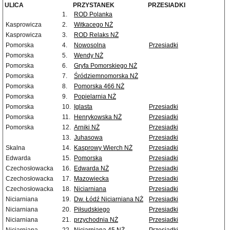
ULICA
PRZYSTANEK
PRZESIADKI
1.
ROD Polanka
Kasprowicza
2.
Witkacego NŻ
Kasprowicza
3.
ROD Relaks NŻ
Pomorska
4.
Nowosolna
Przesiadki
Pomorska
5.
Wendy NŻ
Pomorska
6.
Gryfa Pomorskiego NŻ
Pomorska
7.
Śródziemnomorska NŻ
Pomorska
8.
Pomorska 466 NŻ
Pomorska
9.
Popielarnia NŻ
Pomorska
10.
Iglasta
Przesiadki
Pomorska
11.
Henrykowska NŻ
Przesiadki
Pomorska
12.
Arniki NŻ
Przesiadki
13.
Juhasowa
Przesiadki
Skalna
14.
Kasprowy Wierch NŻ
Przesiadki
Edwarda
15.
Pomorska
Przesiadki
Czechosłowacka
16.
Edwarda NŻ
Przesiadki
Czechosłowacka
17.
Mazowiecka
Przesiadki
Czechosłowacka
18.
Niciarniana
Przesiadki
Niciarniana
19.
Dw. Łódź Niciarniana NŻ
Przesiadki
Niciarniana
20.
Piłsudskiego
Przesiadki
Niciarniana
21.
przychodnia NŻ
Przesiadki