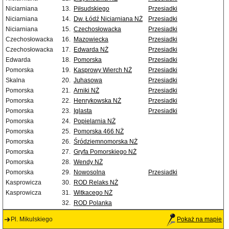
Niciarniana
13.
Piłsudskiego
Przesiadki
Niciarniana
14.
Dw. Łódź Niciarniana NŻ
Przesiadki
Niciarniana
15.
Czechosłowacka
Przesiadki
Czechosłowacka
16.
Mazowiecka
Przesiadki
Czechosłowacka
17.
Edwarda NŻ
Przesiadki
Edwarda
18.
Pomorska
Przesiadki
Pomorska
19.
Kasprowy Wierch NŻ
Przesiadki
Skalna
20.
Juhasowa
Przesiadki
Pomorska
21.
Arniki NŻ
Przesiadki
Pomorska
22.
Henrykowska NŻ
Przesiadki
Pomorska
23.
Iglasta
Przesiadki
Pomorska
24.
Popielarnia NŻ
Pomorska
25.
Pomorska 466 NŻ
Pomorska
26.
Śródziemnomorska NŻ
Pomorska
27.
Gryfa Pomorskiego NŻ
Pomorska
28.
Wendy NŻ
Pomorska
29.
Nowosolna
Przesiadki
Kasprowicza
30.
ROD Relaks NŻ
Kasprowicza
31.
Witkacego NŻ
32.
ROD Polanka
Pl. Mikulskiego
Pokaż na mapie