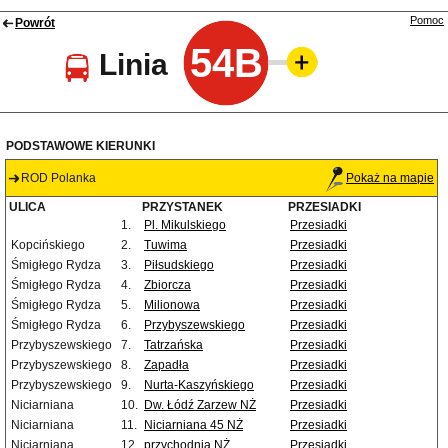
Pomoc
Powrót
54B
Linia
PODSTAWOWE KIERUNKI
ROD Polanka
Pokaż na mapie
ULICA
PRZYSTANEK
PRZESIADKI
1.
Pl. Mikulskiego
Przesiadki
Kopcińskiego
2.
Tuwima
Przesiadki
Śmigłego Rydza
3.
Piłsudskiego
Przesiadki
Śmigłego Rydza
4.
Zbiorcza
Przesiadki
Śmigłego Rydza
5.
Milionowa
Przesiadki
Śmigłego Rydza
6.
Przybyszewskiego
Przesiadki
Przybyszewskiego
7.
Tatrzańska
Przesiadki
Przybyszewskiego
8.
Zapadła
Przesiadki
Przybyszewskiego
9.
Nurta-Kaszyńskiego
Przesiadki
Niciarniana
10.
Dw. Łódź Zarzew NŻ
Przesiadki
Niciarniana
11.
Niciarniana 45 NŻ
Przesiadki
Niciarniana
12.
przychodnia NŻ
Przesiadki