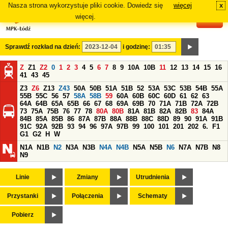
Nasza strona wykorzystuje pliki cookie. Dowiedz się
więcej
x
#
więcej.
Sprawdź rozkład na dzień:
i godzinę:
Z
Z1
Z2
0
1
2
3
4
5
6
7
8
9
10A
10B
11
12
13
14
15
16
41
43
45
Z3
Z6
Z13
Z43
50A
50B
51A
51B
52
53A
53C
53B
54B
55A
55B
55C
56
57
58A
58B
59
60A
60B
60C
60D
61
62
63
64A
64B
65A
65B
66
67
68
69A
69B
70
71A
71B
72A
72B
73
75A
75B
76
77
78
80A
80B
81A
81B
82A
82B
83
84A
84B
85A
85B
86
87A
87B
88A
88B
88C
88D
89
90
91A
91B
91C
92A
92B
93
94
96
97A
97B
99
100
101
201
202
6.
F1
G1
G2
H
W
N1A
N1B
N2
N3A
N3B
N4A
N4B
N5A
N5B
N6
N7A
N7B
N8
N9
Linie
Zmiany
Utrudnienia
Przystanki
Połączenia
Schematy
Pobierz