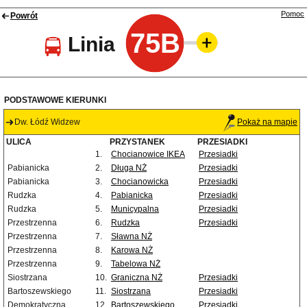
Pomoc
Powrót
75B
Linia
PODSTAWOWE KIERUNKI
Dw. Łódź Widzew
Pokaż na mapie
ULICA
PRZYSTANEK
PRZESIADKI
1.
Chocianowice IKEA
Przesiadki
Pabianicka
2.
Długa NŻ
Przesiadki
Pabianicka
3.
Chocianowicka
Przesiadki
Rudzka
4.
Pabianicka
Przesiadki
Rudzka
5.
Municypalna
Przesiadki
Przestrzenna
6.
Rudzka
Przesiadki
Przestrzenna
7.
Sławna NŻ
Przestrzenna
8.
Karowa NŻ
Przestrzenna
9.
Tabelowa NŻ
Siostrzana
10.
Graniczna NŻ
Przesiadki
Bartoszewskiego
11.
Siostrzana
Przesiadki
Demokratyczna
12.
Bartoszewskiego
Przesiadki