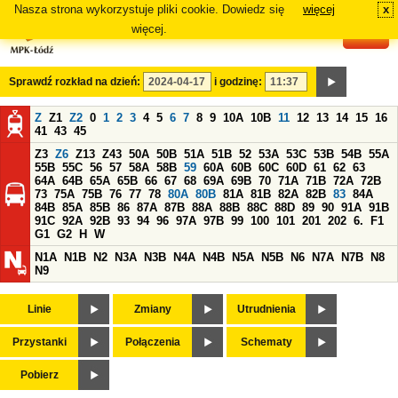
Nasza strona wykorzystuje pliki cookie. Dowiedz się
więcej
x
#
więcej.
Sprawdź rozkład na dzień:
i godzinę:
Z
Z1
Z2
0
1
2
3
4
5
6
7
8
9
10A
10B
11
12
13
14
15
16
41
43
45
Z3
Z6
Z13
Z43
50A
50B
51A
51B
52
53A
53C
53B
54B
55A
55B
55C
56
57
58A
58B
59
60A
60B
60C
60D
61
62
63
64A
64B
65A
65B
66
67
68
69A
69B
70
71A
71B
72A
72B
73
75A
75B
76
77
78
80A
80B
81A
81B
82A
82B
83
84A
84B
85A
85B
86
87A
87B
88A
88B
88C
88D
89
90
91A
91B
91C
92A
92B
93
94
96
97A
97B
99
100
101
201
202
6.
F1
G1
G2
H
W
N1A
N1B
N2
N3A
N3B
N4A
N4B
N5A
N5B
N6
N7A
N7B
N8
N9
Linie
Zmiany
Utrudnienia
Przystanki
Połączenia
Schematy
Pobierz