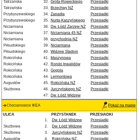
Tatrzańska
32.
Grota-Roweckiego
Przesiadki
Tatrzańska
33.
Brzechwy NŻ
Przesiadki
Przybyszewskiego
34.
Zapadła
Przesiadki
Przybyszewskiego
35.
Nurta-Kaszyńskiego
Przesiadki
Niciarniana
36.
Dw. Łódź Zarzew NŻ
Przesiadki
Niciarniana
37.
Niciarniana 45 NŻ
Przesiadki
Niciarniana
38.
przychodnia NŻ
Przesiadki
Piłsudskiego
39.
Niciarniana
Przesiadki
Piłsudskiego
40.
Widzew Stadion
Przesiadki
Rokicińska
41.
Maszynowa
Przesiadki
Rokicińska
42.
Rondo Inwalidów
Przesiadki
Rokicińska
43.
Gogola
Przesiadki
Rokicińska
44.
Lermontowa
Przesiadki
Augustów
45.
Rokicińska NŻ
Przesiadki
Służbowa
46.
Jurczyńskiego NŻ
Przesiadki
47.
Dw. Łódź Widzew
Chocianowice IKEA
Pokaż na mapie
ULICA
PRZYSTANEK
PRZESIADKI
1.
Dw. Łódź Widzew
Przesiadki
Służbowa
2.
Dw. Łódź Widzew
Przesiadki
Służbowa
3.
Jurczyńskiego NŻ
Przesiadki
Augustów
4.
Rokicińska NŻ
Przesiadki