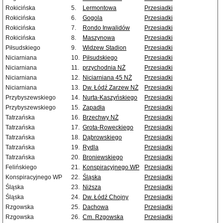
Rokicińska
5.
Lermontowa
Przesiadki
Rokicińska
6.
Gogola
Przesiadki
Rokicińska
7.
Rondo Inwalidów
Przesiadki
Rokicińska
8.
Maszynowa
Przesiadki
Piłsudskiego
9.
Widzew Stadion
Przesiadki
Niciarniana
10.
Piłsudskiego
Przesiadki
Niciarniana
11.
przychodnia NŻ
Przesiadki
Niciarniana
12.
Niciarniana 45 NŻ
Przesiadki
Niciarniana
13.
Dw. Łódź Zarzew NŻ
Przesiadki
Przybyszewskiego
14.
Nurta-Kaszyńskiego
Przesiadki
Przybyszewskiego
15.
Zapadła
Przesiadki
Tatrzańska
16.
Brzechwy NŻ
Przesiadki
Tatrzańska
17.
Grota-Roweckiego
Przesiadki
Tatrzańska
18.
Dąbrowskiego
Przesiadki
Tatrzańska
19.
Rydla
Przesiadki
Tatrzańska
20.
Broniewskiego
Przesiadki
Felińskiego
21.
Konspiracyjnego WP
Przesiadki
Konspiracyjnego WP
22.
Śląska
Przesiadki
Śląska
23.
Niższa
Przesiadki
Śląska
24.
Dw. Łódź Chojny
Przesiadki
Rzgowska
25.
Dachowa
Przesiadki
Rzgowska
26.
Cm. Rzgowska
Przesiadki