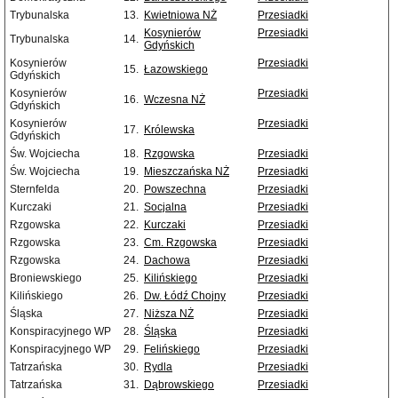
Trybunalska
13.
Kwietniowa NŻ
Przesiadki
Kosynierów
Przesiadki
Trybunalska
14.
Gdyńskich
Kosynierów
Przesiadki
15.
Łazowskiego
Gdyńskich
Kosynierów
Przesiadki
16.
Wczesna NŻ
Gdyńskich
Kosynierów
Przesiadki
17.
Królewska
Gdyńskich
Św. Wojciecha
18.
Rzgowska
Przesiadki
Św. Wojciecha
19.
Mieszczańska NŻ
Przesiadki
Sternfelda
20.
Powszechna
Przesiadki
Kurczaki
21.
Socjalna
Przesiadki
Rzgowska
22.
Kurczaki
Przesiadki
Rzgowska
23.
Cm. Rzgowska
Przesiadki
Rzgowska
24.
Dachowa
Przesiadki
Broniewskiego
25.
Kilińskiego
Przesiadki
Kilińskiego
26.
Dw. Łódź Chojny
Przesiadki
Śląska
27.
Niższa NŻ
Przesiadki
Konspiracyjnego WP
28.
Śląska
Przesiadki
Konspiracyjnego WP
29.
Felińskiego
Przesiadki
Tatrzańska
30.
Rydla
Przesiadki
Tatrzańska
31.
Dąbrowskiego
Przesiadki