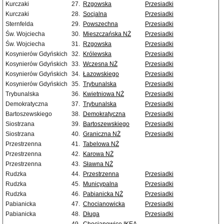
Kurczaki
27.
Rzgowska
Przesiadki
Kurczaki
28.
Socjalna
Przesiadki
Sternfelda
29.
Powszechna
Przesiadki
Św. Wojciecha
30.
Mieszczańska NŻ
Przesiadki
Św. Wojciecha
31.
Rzgowska
Przesiadki
Kosynierów Gdyńskich
32.
Królewska
Przesiadki
Kosynierów Gdyńskich
33.
Wczesna NŻ
Przesiadki
Kosynierów Gdyńskich
34.
Łazowskiego
Przesiadki
Kosynierów Gdyńskich
35.
Trybunalska
Przesiadki
Trybunalska
36.
Kwietniowa NŻ
Przesiadki
Demokratyczna
37.
Trybunalska
Przesiadki
Bartoszewskiego
38.
Demokratyczna
Przesiadki
Siostrzana
39.
Bartoszewskiego
Przesiadki
Siostrzana
40.
Graniczna NŻ
Przesiadki
Przestrzenna
41.
Tabelowa NŻ
Przestrzenna
42.
Karowa NŻ
Przestrzenna
43.
Sławna NŻ
Rudzka
44.
Przestrzenna
Przesiadki
Rudzka
45.
Municypalna
Przesiadki
Rudzka
46.
Pabianicka NŻ
Przesiadki
Pabianicka
47.
Chocianowicka
Przesiadki
Pabianicka
48.
Długa
Przesiadki