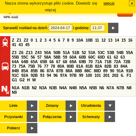
Nasza strona wykorzystuje pliki cookie. Dowiedz się
więcej
x
#
więcej.
Sprawdź rozkład na dzień:
i godzinę:
Z
Z1
Z2
0
1
2
3
4
5
6
7
8
9
10A
10B
11
12
13
14
15
16
41
43
45
Z3
Z6
Z13
Z43
50A
50B
51A
51B
52
53A
53C
53B
54B
55A
55B
55C
56
57
58A
58B
59
60A
60B
60C
60D
61
62
63
64A
64B
65A
65B
66
67
68
69A
69B
70
71A
71B
72A
72B
73
75A
75B
76
77
78
80A
80B
81A
81B
82A
82B
83
84A
84B
85A
85B
86
87A
87B
88A
88B
88C
88D
89
90
91A
91B
91C
92A
92B
93
94
96
97A
97B
99
100
101
201
202
6.
F1
G1
G2
H
W
N1A
N1B
N2
N3A
N3B
N4A
N4B
N5A
N5B
N6
N7A
N7B
N8
N9
Linie
Zmiany
Utrudnienia
Przystanki
Połączenia
Schematy
Pobierz