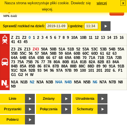
Nasza strona wykorzystuje pliki cookie. Dowiedz się
więcej
x
#
więcej.
Sprawdź rozkład na dzień:
i godzinę:
Z
Z1
Z2
0
1
2
3
4
5
6
7
8
9
10A
10B
11
12
13
14
15
16
41
43
45
Z3
Z6
Z13
Z43
50A
50B
51A
51B
52
53A
53C
53B
54B
55A
55B
55C
56
57
58A
58B
59
60A
60B
60C
60D
61
62
63
64A
64B
65A
65B
66
67
68
69A
69B
70
71A
71B
72A
72B
73
75A
75B
76
77
78
80A
80B
81A
81B
82A
82B
83
84A
84B
85A
85B
86
87A
87B
88A
88B
88C
88D
89
90
91A
91B
91C
92A
92B
93
94
96
97A
97B
99
100
101
201
202
6.
F1
G1
G2
H
W
N1A
N1B
N2
N3A
N3B
N4A
N4B
N5A
N5B
N6
N7A
N7B
N8
N9
Linie
Zmiany
Utrudnienia
Przystanki
Połączenia
Schematy
Pobierz