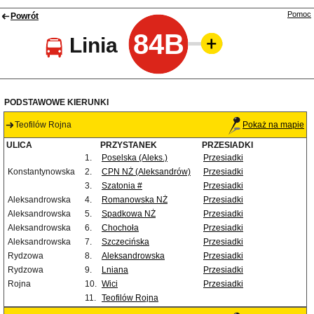
Pomoc
Powrót
84B
Linia
PODSTAWOWE KIERUNKI
Teofilów Rojna
Pokaż na mapie
ULICA
PRZYSTANEK
PRZESIADKI
1.
Poselska (Aleks.)
Przesiadki
Konstantynowska
2.
CPN NŻ (Aleksandrów)
Przesiadki
3.
Szatonia #
Przesiadki
Aleksandrowska
4.
Romanowska NŻ
Przesiadki
Aleksandrowska
5.
Spadkowa NŻ
Przesiadki
Aleksandrowska
6.
Chochoła
Przesiadki
Aleksandrowska
7.
Szczecińska
Przesiadki
Rydzowa
8.
Aleksandrowska
Przesiadki
Rydzowa
9.
Lniana
Przesiadki
Rojna
10.
Wici
Przesiadki
11.
Teofilów Rojna