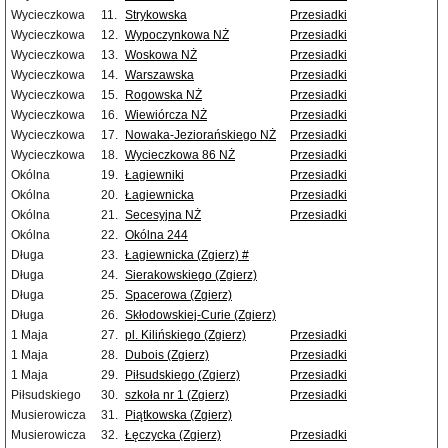
Wycieczkowa
11.
Strykowska
Przesiadki
Wycieczkowa
12.
Wypoczynkowa NŻ
Przesiadki
Wycieczkowa
13.
Woskowa NŻ
Przesiadki
Wycieczkowa
14.
Warszawska
Przesiadki
Wycieczkowa
15.
Rogowska NŻ
Przesiadki
Wycieczkowa
16.
Wiewiórcza NŻ
Przesiadki
Wycieczkowa
17.
Nowaka-Jeziorańskiego NŻ
Przesiadki
Wycieczkowa
18.
Wycieczkowa 86 NŻ
Przesiadki
Okólna
19.
Łagiewniki
Przesiadki
Okólna
20.
Łagiewnicka
Przesiadki
Okólna
21.
Secesyjna NŻ
Przesiadki
Okólna
22.
Okólna 244
Długa
23.
Łagiewnicka (Zgierz) #
Długa
24.
Sierakowskiego (Zgierz)
Długa
25.
Spacerowa (Zgierz)
Długa
26.
Skłodowskiej-Curie (Zgierz)
1 Maja
27.
pl. Kilińskiego (Zgierz)
Przesiadki
1 Maja
28.
Dubois (Zgierz)
Przesiadki
1 Maja
29.
Piłsudskiego (Zgierz)
Przesiadki
Piłsudskiego
30.
szkoła nr 1 (Zgierz)
Przesiadki
Musierowicza
31.
Piątkowska (Zgierz)
Musierowicza
32.
Łęczycka (Zgierz)
Przesiadki