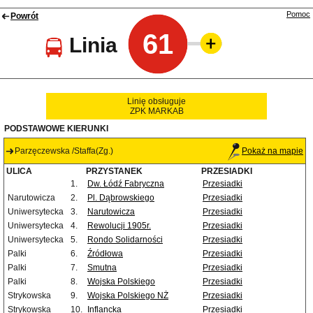
Pomoc
Powrót
61
Linia
Linię obsługuje
ZPK MARKAB
PODSTAWOWE KIERUNKI
Parzęczewska /Staffa(Zg.)
Pokaż na mapie
ULICA
PRZYSTANEK
PRZESIADKI
1.
Dw. Łódź Fabryczna
Przesiadki
Narutowicza
2.
Pl. Dąbrowskiego
Przesiadki
Uniwersytecka
3.
Narutowicza
Przesiadki
Uniwersytecka
4.
Rewolucji 1905r.
Przesiadki
Uniwersytecka
5.
Rondo Solidarności
Przesiadki
Palki
6.
Źródłowa
Przesiadki
Palki
7.
Smutna
Przesiadki
Palki
8.
Wojska Polskiego
Przesiadki
Strykowska
9.
Wojska Polskiego NŻ
Przesiadki
Strykowska
10.
Inflancka
Przesiadki