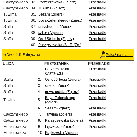
Gałczyńskiego
33.
Parzęczewska (Zgierz)
Przesiadki
Gałczyńskiego
34.
Tuwima (Zgierz)
Przesiadki
Tuwima
35.
Sezam (Zgierz)
Przesiadki
Tuwima
36.
Boya-Żeleńskiego (Zgierz)
Przesiadki
Staffa
37.
przychodnia (Zgierz)
Przesiadki
Staffa
38.
szkoła (Zgierz)
Przesiadki
Staffa
39.
Os. 650-lecia (Zgierz)
Przesiadki
40.
Parzęczewska /Staffa(Zg.)
Dw. Łódź Fabryczna
Pokaż na mapie
ULICA
PRZYSTANEK
PRZESIADKI
Parzęczewska
Przesiadki
1.
/Staffa(Zg.)
Staffa
2.
Os. 650-lecia (Zgierz)
Przesiadki
Staffa
3.
szkoła (Zgierz)
Przesiadki
Staffa
4.
przychodnia (Zgierz)
Przesiadki
Boya-Żeleńskiego
Przesiadki
Tuwima
5.
(Zgierz)
6.
Sezam (Zgierz)
Przesiadki
Gałczyńskiego
7.
Tuwima (Zgierz)
Przesiadki
Gałczyńskiego
8.
Parzęczewska (Zgierz)
Przesiadki
Musierowicza
9.
Łęczycka (Zgierz)
Przesiadki
Musierowicza
10.
Piątkowska (Zgierz)