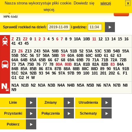
Nasza strona wykorzystuje pliki cookie. Dowiedz się
więcej
x
#
więcej.
Sprawdź rozkład na dzień:
i godzinę:
Z
Z1
Z2
0
1
2
3
4
5
6
7
8
9
10A
10B
11
12
13
14
15
16
41
43
45
Z3
Z6
Z13
Z43
50A
50B
51A
51B
52
53A
53C
53B
54B
55A
55B
55C
56
57
58A
58B
59
60A
60B
60C
60D
61
62
63
64A
64B
65A
65B
66
67
68
69A
69B
70
71A
71B
72A
72B
73
75A
75B
76
77
78
80A
80B
81A
81B
82A
82B
83
84A
84B
85A
85B
86
87A
87B
88A
88B
88C
88D
89
90
91A
91B
91C
92A
92B
93
94
96
97A
97B
99
100
101
201
202
6.
F1
G1
G2
H
W
N1A
N1B
N2
N3A
N3B
N4A
N4B
N5A
N5B
N6
N7A
N7B
N8
N9
Linie
Zmiany
Utrudnienia
Przystanki
Połączenia
Schematy
Pobierz