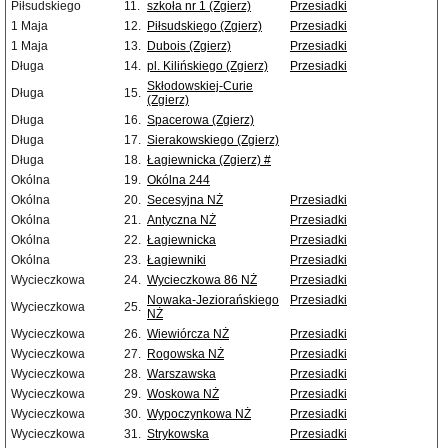
Piłsudskiego
11.
szkoła nr 1 (Zgierz)
Przesiadki
1 Maja
12.
Piłsudskiego (Zgierz)
Przesiadki
1 Maja
13.
Dubois (Zgierz)
Przesiadki
Długa
14.
pl. Kilińskiego (Zgierz)
Przesiadki
Skłodowskiej-Curie
Długa
15.
(Zgierz)
Długa
16.
Spacerowa (Zgierz)
Długa
17.
Sierakowskiego (Zgierz)
Długa
18.
Łagiewnicka (Zgierz) #
Okólna
19.
Okólna 244
Okólna
20.
Secesyjna NŻ
Przesiadki
Okólna
21.
Antyczna NŻ
Przesiadki
Okólna
22.
Łagiewnicka
Przesiadki
Okólna
23.
Łagiewniki
Przesiadki
Wycieczkowa
24.
Wycieczkowa 86 NŻ
Przesiadki
Nowaka-Jeziorańskiego
Przesiadki
Wycieczkowa
25.
NŻ
Wycieczkowa
26.
Wiewiórcza NŻ
Przesiadki
Wycieczkowa
27.
Rogowska NŻ
Przesiadki
Wycieczkowa
28.
Warszawska
Przesiadki
Wycieczkowa
29.
Woskowa NŻ
Przesiadki
Wycieczkowa
30.
Wypoczynkowa NŻ
Przesiadki
Wycieczkowa
31.
Strykowska
Przesiadki