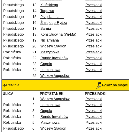
Piłsudskiego
13.
Kilińskiego
Przesiadki
Piłsudskiego
14.
Targowa
Przesiadki
Piłsudskiego
15.
Przędzalniana
Przesiadki
Piłsudskiego
16.
Śmigłego-Rydza
Przesiadki
Piłsudskiego
17.
Sarnia
Przesiadki
Piłsudskiego
18.
Konstytucyjna (Wi-Ma)
Przesiadki
Piłsudskiego
19.
Niciarniana
Przesiadki
Piłsudskiego
20.
Widzew Stadion
Przesiadki
Rokicińska
21.
Maszynowa
Przesiadki
Rokicińska
22.
Rondo Inwalidów
Przesiadki
Rokicińska
23.
Gogola
Przesiadki
Rokicińska
24.
Lermontowa
Przesiadki
25.
Widzew Augustów
Retkinia
Pokaż na mapie
ULICA
PRZYSTANEK
PRZESIADKI
1.
Widzew Augustów
Przesiadki
Rokicińska
2.
Lermontowa
Przesiadki
Rokicińska
3.
Gogola
Przesiadki
Rokicińska
4.
Rondo Inwalidów
Przesiadki
Rokicińska
5.
Maszynowa
Przesiadki
Piłsudskiego
6.
Widzew Stadion
Przesiadki