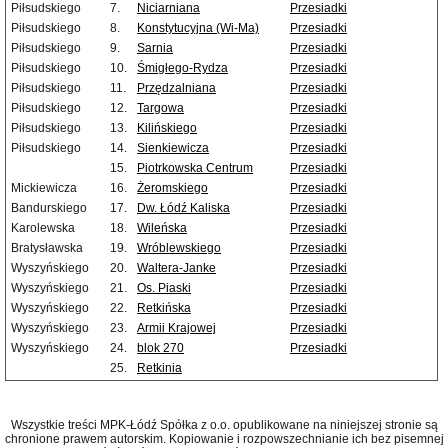
Piłsudskiego
7.
Niciarniana
Przesiadki
Piłsudskiego
8.
Konstytucyjna (Wi-Ma)
Przesiadki
Piłsudskiego
9.
Sarnia
Przesiadki
Piłsudskiego
10.
Śmigłego-Rydza
Przesiadki
Piłsudskiego
11.
Przędzalniana
Przesiadki
Piłsudskiego
12.
Targowa
Przesiadki
Piłsudskiego
13.
Kilińskiego
Przesiadki
Piłsudskiego
14.
Sienkiewicza
Przesiadki
15.
Piotrkowska Centrum
Przesiadki
Mickiewicza
16.
Żeromskiego
Przesiadki
Bandurskiego
17.
Dw. Łódź Kaliska
Przesiadki
Karolewska
18.
Wileńska
Przesiadki
Bratysławska
19.
Wróblewskiego
Przesiadki
Wyszyńskiego
20.
Waltera-Janke
Przesiadki
Wyszyńskiego
21.
Os. Piaski
Przesiadki
Wyszyńskiego
22.
Retkińska
Przesiadki
Wyszyńskiego
23.
Armii Krajowej
Przesiadki
Wyszyńskiego
24.
blok 270
Przesiadki
25.
Retkinia
Wszystkie treści MPK-Łódź Spółka z o.o. opublikowane na niniejszej stronie są
chronione prawem autorskim. Kopiowanie i rozpowszechnianie ich bez pisemnej