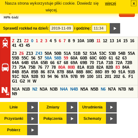
Nasza strona wykorzystuje pliki cookie. Dowiedz się
więcej
x
#
więcej.
Sprawdź rozkład na dzień:
i godzinę:
Z
Z1
Z2
0
1
2
3
4
5
6
7
8
9
10A
10B
11
12
13
14
15
16
41
43
45
Z3
Z6
Z13
Z43
50A
50B
51A
51B
52
53A
53C
53B
54B
55A
55B
55C
56
57
58A
58B
59
60A
60B
60C
60D
61
62
63
64A
64B
65A
65B
66
67
68
69A
69B
70
71A
71B
72A
72B
73
75A
75B
76
77
78
80A
80B
81A
81B
82A
82B
83
84A
84B
85A
85B
86
87A
87B
88A
88B
88C
88D
89
90
91A
91B
91C
92A
92B
93
94
96
97A
97B
99
100
101
201
202
6.
F1
G1
G2
H
W
N1A
N1B
N2
N3A
N3B
N4A
N4B
N5A
N5B
N6
N7A
N7B
N8
N9
Linie
Zmiany
Utrudnienia
Przystanki
Połączenia
Schematy
Pobierz