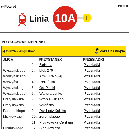
Pomoc
Powrót
10A
Linia
PODSTAWOWE KIERUNKI
Widzew Augustów
Pokaż na mapie
ULICA
PRZYSTANEK
PRZESIADKI
1.
Retkinia
Przesiadki
Wyszyńskiego
2.
blok 270
Przesiadki
Wyszyńskiego
3.
Armii Krajowej
Przesiadki
Wyszyńskiego
4.
Retkińska
Przesiadki
Wyszyńskiego
5.
Os. Piaski
Przesiadki
Wyszyńskiego
6.
Waltera-Janke
Przesiadki
Bratysławska
7.
Wróblewskiego
Przesiadki
Bratysławska
8.
Wileńska
Przesiadki
Bandurskiego
9.
Dw. Łódź Kaliska
Przesiadki
Mickiewicza
10.
Żeromskiego
Przesiadki
11.
Piotrkowska Centrum
Przesiadki
Piłsudskiego
12.
Sienkiewicza
Przesiadki