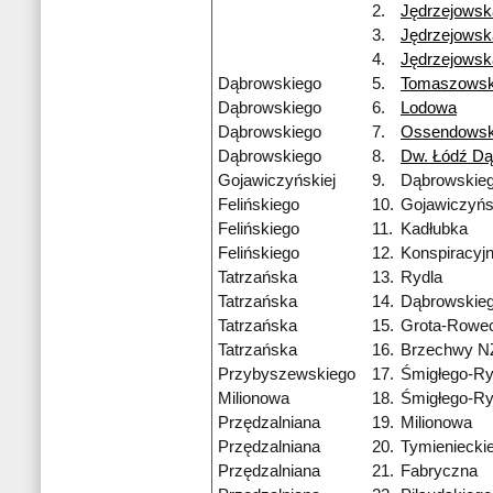
2.
Jędrzejowsk
3.
Jędrzejowsk
4.
Jędrzejowsk
Dąbrowskiego
5.
Tomaszows
Dąbrowskiego
6.
Lodowa
Dąbrowskiego
7.
Ossendowsk
Dąbrowskiego
8.
Dw. Łódź D
Gojawiczyńskiej
9.
Dąbrowskie
Felińskiego
10.
Gojawiczyńs
Felińskiego
11.
Kadłubka
Felińskiego
12.
Konspiracyj
Tatrzańska
13.
Rydla
Tatrzańska
14.
Dąbrowskie
Tatrzańska
15.
Grota-Rowe
Tatrzańska
16.
Brzechwy N
Przybyszewskiego
17.
Śmigłego-R
Milionowa
18.
Śmigłego-R
Przędzalniana
19.
Milionowa
Przędzalniana
20.
Tymieniecki
Przędzalniana
21.
Fabryczna