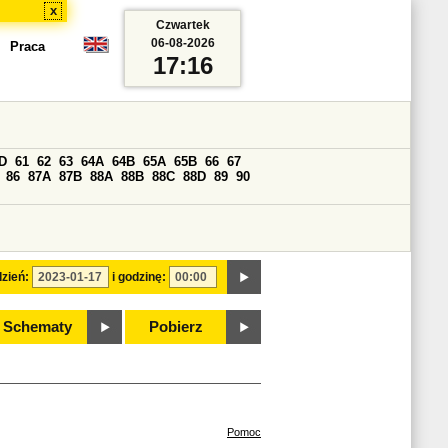
x
Czwartek
06-08-2026
Praca
17:16
D
61
62
63
64A
64B
65A
65B
66
67
86
87A
87B
88A
88B
88C
88D
89
90
zień:
i godzinę:
Schematy
Pobierz
Pomoc