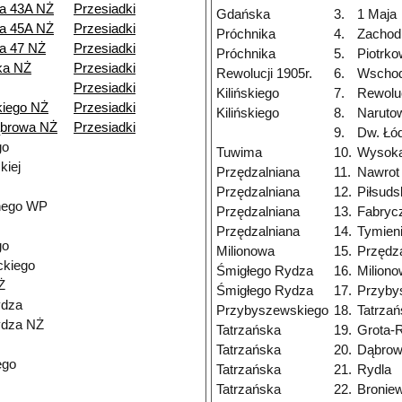
a 43A NŻ
Przesiadki
Gdańska
3.
1 Maja
a 45A NŻ
Przesiadki
Próchnika
4.
Zachod
a 47 NŻ
Przesiadki
Próchnika
5.
Piotrk
ka NŻ
Przesiadki
Rewolucji 1905r.
6.
Wschod
Przesiadki
Kilińskiego
7.
Rewoluc
iego NŻ
Przesiadki
Kilińskiego
8.
Naruto
ąbrowa NŻ
Przesiadki
9.
Dw. Łó
go
Tuwima
10.
Wysok
kiej
Przędzalniana
11.
Nawrot
Przędzalniana
12.
Piłsuds
nego WP
Przędzalniana
13.
Fabryc
Przędzalniana
14.
Tymien
go
Milionowa
15.
Przędz
ckiego
Śmigłego Rydza
16.
Milion
Ż
Śmigłego Rydza
17.
Przyby
ydza
Przybyszewskiego
18.
Tatrza
ydza NŻ
Tatrzańska
19.
Grota-
Tatrzańska
20.
Dąbrow
ego
Tatrzańska
21.
Rydla
Tatrzańska
22.
Bronie