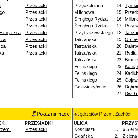
a
Przesiadki
Przędzalniana
14.
Tymie
ego
Przesiadki
Milionowa
15.
Przędz
Przesiadki
Śmigłego Rydza
16.
Milio
Przesiadki
Śmigłego Rydza
17.
Przyb
Fabryczna
Przesiadki
Przybyszewskiego
18.
Tatrz
cza
Przesiadki
Tatrzańska
19.
Grota
cza
Przesiadki
Tatrzańska
20.
Dąbro
ka
Przesiadki
Tatrzańska
21.
Rydla
Tatrzańska
22.
Broni
Felińskiego
23.
Konsp
Felińskiego
24.
Kadłu
Felińskiego
25.
Gojawi
Gojawiczyńskiej
26.
Dąbro
27.
Dw. Ł
Pokaż na mapie
Jędrzejów Przem. Zachód
EK
PRZESIADKI
ULICA
PRZYS
rzem.
Przesiadki
Kościuszki
1.
6 Sierp
Gdańska
2.
Zielona