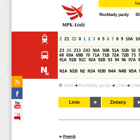
Na
Rozkłady jazdy
Dl
Z
Z1
Z2
0
1
2
3
4
5
6
7
8
9
10A
1
Z3
Z6
Z13
Z43
50A
50B
51A
51B
52
68
69A
69B
70
71A
71B
72A
72B
73
91A
91B
91C
92A
92B
93
94
96
97A
N1A
N1B
N2
N3A
N3B
N4A
N4B
N5A
Start
Rozkłady jazdy
Linie
Lini
Linie
Zmiany
Powrót