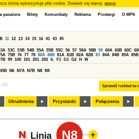
sza strona wykorzystuje pliki cookie. Dowiedz się więcej.
więcej
a pasażera
Bilety
Komunikaty
Reklama
Przetargi
O MPK
0B
11
12
13
14
15
16
41
43
45
53A
53C
53B
54B
55A
55B
55C
56
57
58A
58B
59
60A
60B
60C
60
75A
75B
76
77
78
80A
80B
81A
81B
82A
82B
83
84A
84B
85A
85B
97B
99
100
101
201
202
6.
F1
G1
G2
H
W
N5B
N6
N7A
N7B
N8
N9
a N8
Sprawdź rozkład na d
Utrudnienia
Przystanki
Połączenia
N8
Linia