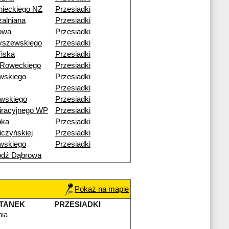
nieckiego NŻ
Przesiadki
alniana
Przesiadki
nowa
Przesiadki
yszewskiego
Przesiadki
ańska
Przesiadki
-Roweckiego
Przesiadki
wskiego
Przesiadki
Przesiadki
ewskiego
Przesiadki
iracyjnego WP
Przesiadki
bka
Przesiadki
czyńskiej
Przesiadki
wskiego
Przesiadki
ódź Dąbrowa
Pokaż na mapie
TANEK
PRZESIADKI
nia