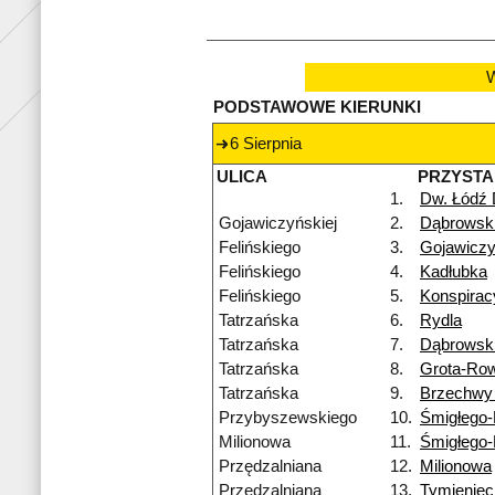
W
PODSTAWOWE KIERUNKI
6 Sierpnia
ULICA
PRZYST
1.
Dw. Łódź
Gojawiczyńskiej
2.
Dąbrowsk
Felińskiego
3.
Gojawiczy
Felińskiego
4.
Kadłubka
Felińskiego
5.
Konspira
Tatrzańska
6.
Rydla
Tatrzańska
7.
Dąbrowsk
Tatrzańska
8.
Grota-Ro
Tatrzańska
9.
Brzechwy
Przybyszewskiego
10.
Śmigłego
Milionowa
11.
Śmigłego
Przędzalniana
12.
Milionowa
Przędzalniana
13.
Tymieniec