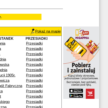
e.
Pokaż na mapie
STANEK
PRZESIADKI
pnia
Przesiadki
a
Przesiadki
a
Przesiadki
dnia
Przesiadki
kowska
Przesiadki
dnia
Przesiadki
cji 1905r.
Przesiadki
owicza
Przesiadki
ódź Fabryczna
Przesiadki
ka
Przesiadki
t
Przesiadki
skiego
Przesiadki
czna
Przesiadki