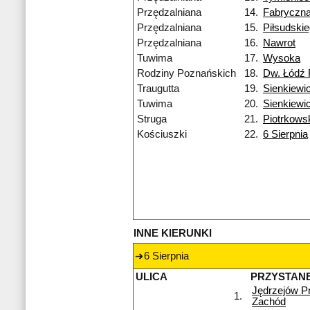
Przędzalniana
14.
Fabryczn
Przędzalniana
15.
Piłsudski
Przędzalniana
16.
Nawrot
Tuwima
17.
Wysoka
Rodziny Poznańskich
18.
Dw. Łódź 
Traugutta
19.
Sienkiewi
Tuwima
20.
Sienkiewi
Struga
21.
Piotrkows
Kościuszki
22.
6 Sierpnia
INNE KIERUNKI
6 Sierpnia
ULICA
PRZYSTAN
Jędrzejów P
1.
Zachód