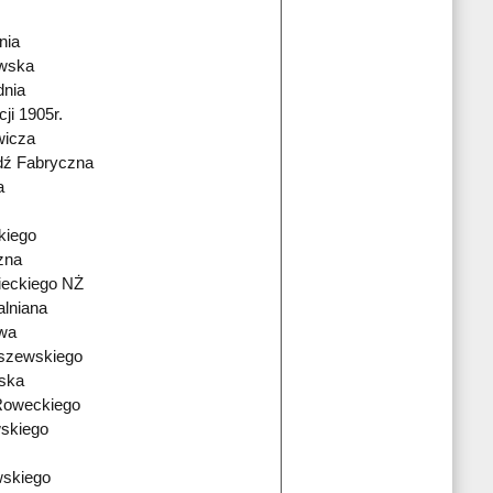
nia
owska
nia
ji 1905r.
wicza
dź Fabryczna
a
kiego
zna
ieckiego NŻ
alniana
owa
szewskiego
ńska
Roweckiego
skiego
wskiego