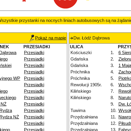
szystkie przystanki na nocnych liniach autobusowych są na żądani
Pokaż na mapie
Dw. Łódź Dąbrowa
ANEK
PRZESIADKI
ULICA
PRZY
 Dąbrowa
Przesiadki
Kościuszki
1.
6 Sier
iego
Przesiadki
Gdańska
2.
Zielon
ńskiej
Przesiadki
Gdańska
3.
1 Maj
Przesiadki
Próchnika
4.
Zacho
cyjnego WP
Przesiadki
Próchnika
5.
Piotr
Przesiadki
Rewolucji 1905r.
6.
Wscho
iego
Przesiadki
Kilińskiego
7.
Rewolu
weckiego
Przesiadki
Kilińskiego
8.
Narut
 NŻ
Przesiadki
9.
Dw. Ł
-Rydza
Przesiadki
Tuwima
10.
Wyso
-Rydza NŻ
Przesiadki
Przędzalniana
11.
Nawro
Przesiadki
Przędzalniana
12.
Piłsud
kiego
Przesiadki
Przędzalniana
13.
Fabry