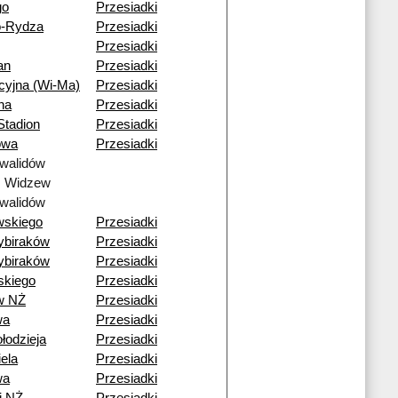
go
Przesiadki
o-Rydza
Przesiadki
Przesiadki
an
Przesiadki
cyjna (Wi-Ma)
Przesiadki
na
Przesiadki
tadion
Przesiadki
owa
Przesiadki
walidów
ź Widzew
walidów
wskiego
Przesiadki
ybiraków
Przesiadki
ybiraków
Przesiadki
skiego
Przesiadki
w NŻ
Przesiadki
wa
Przesiadki
łodzieja
Przesiadki
ela
Przesiadki
wa
Przesiadki