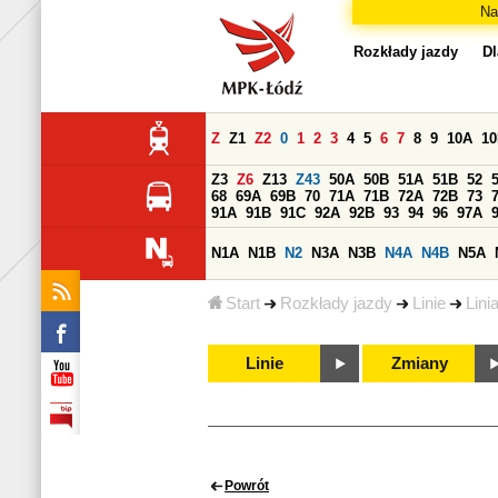
Na
Rozkłady jazdy
Dl
Z
Z1
Z2
0
1
2
3
4
5
6
7
8
9
10A
1
Z3
Z6
Z13
Z43
50A
50B
51A
51B
52
68
69A
69B
70
71A
71B
72A
72B
73
91A
91B
91C
92A
92B
93
94
96
97A
N1A
N1B
N2
N3A
N3B
N4A
N4B
N5A
Start
Rozkłady jazdy
Linie
Lini
Linie
Zmiany
Powrót