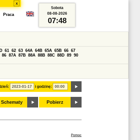
x
Sobota
08-08-2026
Praca
07:48
D
61
62
63
64A
64B
65A
65B
66
67
86
87A
87B
88A
88B
88C
88D
89
90
zień:
i godzinę:
Schematy
Pobierz
Pomoc