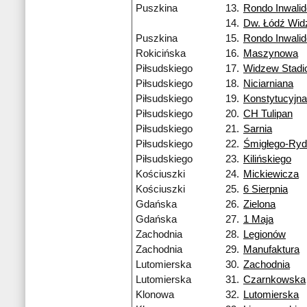
Puszkina
13.
Rondo Inwali
14.
Dw. Łódź Wi
Puszkina
15.
Rondo Inwali
Rokicińska
16.
Maszynowa
Piłsudskiego
17.
Widzew Stadi
Piłsudskiego
18.
Niciarniana
Piłsudskiego
19.
Konstytucyjna
Piłsudskiego
20.
CH Tulipan
Piłsudskiego
21.
Sarnia
Piłsudskiego
22.
Śmigłego-Ry
Piłsudskiego
23.
Kilińskiego
Kościuszki
24.
Mickiewicza
Kościuszki
25.
6 Sierpnia
Gdańska
26.
Zielona
Gdańska
27.
1 Maja
Zachodnia
28.
Legionów
Zachodnia
29.
Manufaktura
Lutomierska
30.
Zachodnia
Lutomierska
31.
Czarnkowska
Klonowa
32.
Lutomierska