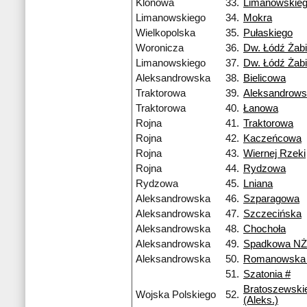
Klonowa
33.
Limanowskie
Limanowskiego
34.
Mokra
Wielkopolska
35.
Pułaskiego
Woronicza
36.
Dw. Łódź Żabi
Limanowskiego
37.
Dw. Łódź Żabi
Aleksandrowska
38.
Bielicowa
Traktorowa
39.
Aleksandrow
Traktorowa
40.
Łanowa
Rojna
41.
Traktorowa
Rojna
42.
Kaczeńcowa
Rojna
43.
Wiernej Rzeki
Rojna
44.
Rydzowa
Rydzowa
45.
Lniana
Aleksandrowska
46.
Szparagowa
Aleksandrowska
47.
Szczecińska
Aleksandrowska
48.
Chochoła
Aleksandrowska
49.
Spadkowa NŻ
Aleksandrowska
50.
Romanowska
51.
Szatonia #
Bratoszewski
Wojska Polskiego
52.
(Aleks.)