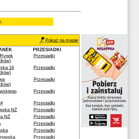
e.
Pokaż na mapie
ANEK
PRZESIADKI
 Rynek
Przesiadki
drów)
ska 16
Przesiadki
drów)
wa
Przesiadki
drów)
ewskiego
Przesiadki
 #
Przesiadki
wska NŻ
Przesiadki
a NŻ
Przesiadki
a
Przesiadki
ńska
Przesiadki
drowska
Przesiadki