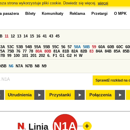
sza strona wykorzystuje pliki cookie. Dowiedz się więcej.
więcej
a pasażera
Bilety
Komunikaty
Reklama
Przetargi
O MPK
0B
11
12
13
14
15
16
41
43
45
53A
53C
53B
54B
55A
55B
55C
56
57
58A
58B
59
60A
60B
60C
60
75A
75B
76
77
78
80A
80B
81A
81B
82A
82B
83
84A
84B
85A
85B
97B
99
100
101
201
202
6.
F1
G1
G2
H
W
N5B
N6
N7A
N7B
N8
N9
a N1A
Sprawdź rozkład na d
Utrudnienia
Przystanki
Połączenia
N1A
Linia