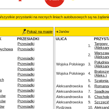
szystkie przystanki na nocnych liniach autobusowych są na żądani
Pokaż na mapie
Janów
K
PRZESIADKI
ULICA
PRZYST
Przesiadki
Targowy
1.
(Aleksan
pychowa
Przesiadki
Warszaw
2.
(Aleksan
Przesiadki
Południo
Przesiadki
Wojska Polskiego
3.
(Aleksan
Przesiadki
Bratosz
Wojska Polskiego
4.
Przesiadki
(Aleks.)
ich
Przesiadki
5.
Szatonia
Przesiadki
Aleksandrowska
6.
Romano
o
Przesiadki
Aleksandrowska
7.
Spadkow
ków
Przesiadki
Aleksandrowska
8.
Chochoł
ków
Przesiadki
Aleksandrowska
9.
Szczeci
dów
Przesiadki
Rydzowa
10.
Aleksan