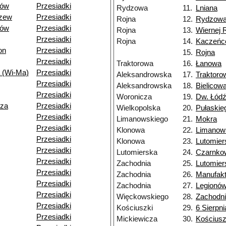
dów
Przesiadki
Rydzowa
11.
Lniana
dzew
Przesiadki
Rojna
12.
Rydzow
dów
Przesiadki
Rojna
13.
Wiernej 
Przesiadki
Rojna
14.
Kaczeńc
on
Przesiadki
15.
Rojna
Przesiadki
Traktorowa
16.
Łanowa
 (Wi-Ma)
Przesiadki
Aleksandrowska
17.
Traktoro
Przesiadki
Aleksandrowska
18.
Bielicow
Przesiadki
Woronicza
19.
Dw. Łódź
dza
Przesiadki
Wielkopolska
20.
Pułaskie
Przesiadki
Limanowskiego
21.
Mokra
Przesiadki
Klonowa
22.
Limanow
Przesiadki
Klonowa
23.
Lutomier
Przesiadki
Lutomierska
24.
Czarnko
Przesiadki
Zachodnia
25.
Lutomier
Przesiadki
Zachodnia
26.
Manufakt
Przesiadki
Zachodnia
27.
Legionó
Przesiadki
Więckowskiego
28.
Zachodn
Przesiadki
Kościuszki
29.
6 Sierpni
Przesiadki
Mickiewicza
30.
Kościusz