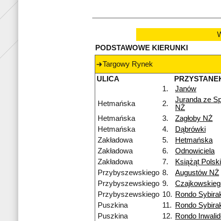
W
PODSTAWOWE KIERUNKI
Targowy Rynek
ULICA
PRZYSTANE
1.
Janów
Juranda ze S
Hetmańska
2.
NŻ
Hetmańska
3.
Zagłoby NŻ
Hetmańska
4.
Dąbrówki
Zakładowa
5.
Hetmańska
Zakładowa
6.
Odnowiciela
Zakładowa
7.
Książąt Polsk
Przybyszewskiego
8.
Augustów NŻ
Przybyszewskiego
9.
Czajkowskieg
Przybyszewskiego
10.
Rondo Sybira
Puszkina
11.
Rondo Sybira
Puszkina
12.
Rondo Inwali