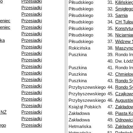
go
Przesiadki
Piłsudskiego
31.
Kilińskie
Przesiadki
Piłsudskiego
32.
Śmigłeg
Przesiadki
Piłsudskiego
33.
Sarnia
eniec
Przesiadki
Piłsudskiego
34.
CH Tulip
eniec
Przesiadki
Piłsudskiego
35.
Konstytu
Przesiadki
Piłsudskiego
36.
Niciarnia
ska
Przesiadki
Piłsudskiego
37.
Widzew S
Przesiadki
Rokicińska
38.
Maszyn
Przesiadki
Puszkina
39.
Rondo In
Przesiadki
40.
Dw. Łód
Przesiadki
Puszkina
41.
Rondo In
Przesiadki
Puszkina
42.
Chmielo
Przesiadki
Puszkina
43.
Rondo S
Przesiadki
Przybyszewskiego
44.
Rondo S
Przesiadki
Przybyszewskiego
45.
Czajkow
Przesiadki
Przybyszewskiego
46.
Augustó
Przesiadki
Książąt Polskich
47.
Zakłado
 NŻ
Przesiadki
Zakładowa
48.
Piasta Ko
Przesiadki
Zakładowa
49.
Odnowici
ego
Przesiadki
Hetmańska
50.
Zakłado