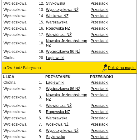
Wycieczkowa
12.
Strykowska
Przesiadki
Wycieczkowa
13.
Wypoczynkowa NŻ
Przesiadki
Wycieczkowa
14.
Woskowa NŻ
Przesiadki
Wycieczkowa
15.
Warszawska
Przesiadki
Wycieczkowa
16.
Rogowska NŻ
Przesiadki
Wycieczkowa
17.
Wiewiórcza NŻ
Przesiadki
Nowaka-Jeziorańskiego
Przesiadki
Wycieczkowa
18.
NŻ
Wycieczkowa
19.
Wycieczkowa 86 NŻ
Przesiadki
Okólna
20.
Łagiewniki
Dw. Łódź Fabryczna
Pokaż na mapie
ULICA
PRZYSTANEK
PRZESIADKI
Okólna
1.
Łagiewniki
Przesiadki
Wycieczkowa
2.
Wycieczkowa 86 NŻ
Przesiadki
Nowaka-Jeziorańskiego
Przesiadki
Wycieczkowa
3.
NŻ
Wycieczkowa
4.
Wiewiórcza NŻ
Przesiadki
Wycieczkowa
5.
Rogowska NŻ
Przesiadki
Wycieczkowa
6.
Warszawska
Przesiadki
Wycieczkowa
7.
Woskowa NŻ
Przesiadki
Wycieczkowa
8.
Wypoczynkowa NŻ
Przesiadki
Wycieczkowa
9.
Strykowska
Przesiadki