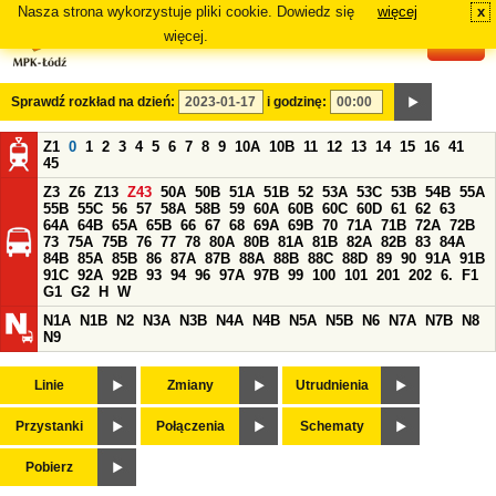
Nasza strona wykorzystuje pliki cookie. Dowiedz się
więcej
x
#
więcej.
Sprawdź rozkład na dzień:
i godzinę:
Z1
0
1
2
3
4
5
6
7
8
9
10A
10B
11
12
13
14
15
16
41
45
Z3
Z6
Z13
Z43
50A
50B
51A
51B
52
53A
53C
53B
54B
55A
55B
55C
56
57
58A
58B
59
60A
60B
60C
60D
61
62
63
64A
64B
65A
65B
66
67
68
69A
69B
70
71A
71B
72A
72B
73
75A
75B
76
77
78
80A
80B
81A
81B
82A
82B
83
84A
84B
85A
85B
86
87A
87B
88A
88B
88C
88D
89
90
91A
91B
91C
92A
92B
93
94
96
97A
97B
99
100
101
201
202
6.
F1
G1
G2
H
W
N1A
N1B
N2
N3A
N3B
N4A
N4B
N5A
N5B
N6
N7A
N7B
N8
N9
Linie
Zmiany
Utrudnienia
Przystanki
Połączenia
Schematy
Pobierz