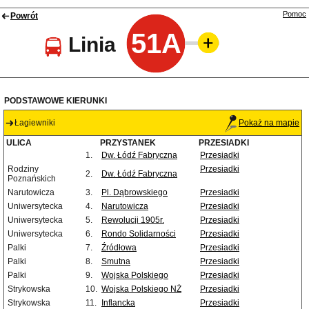
Pomoc
Powrót
51A
Linia
PODSTAWOWE KIERUNKI
Łagiewniki
Pokaż na mapie
ULICA
PRZYSTANEK
PRZESIADKI
1.
Dw. Łódź Fabryczna
Przesiadki
Rodziny
Przesiadki
2.
Dw. Łódź Fabryczna
Poznańskich
Narutowicza
3.
Pl. Dąbrowskiego
Przesiadki
Uniwersytecka
4.
Narutowicza
Przesiadki
Uniwersytecka
5.
Rewolucji 1905r.
Przesiadki
Uniwersytecka
6.
Rondo Solidarności
Przesiadki
Palki
7.
Źródłowa
Przesiadki
Palki
8.
Smutna
Przesiadki
Palki
9.
Wojska Polskiego
Przesiadki
Strykowska
10.
Wojska Polskiego NŻ
Przesiadki
Strykowska
11.
Inflancka
Przesiadki