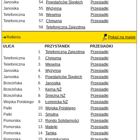
Janosika
54.
Powstańców Śląskich
Przesiadki
Janosika
55.
Wyżynna
Przesiadki
Telefoniczna
56.
Weselna
Przesiadki
Telefoniczna
57.
Chmurna
Przesiadki
58.
Telefoniczna Zajezdnia
Retkinia
Pokaż na mapie
ULICA
PRZYSTANEK
PRZESIADKI
1.
Telefoniczna Zajezdnia
Przesiadki
Telefoniczna
2.
Chmurna
Przesiadki
Telefoniczna
3.
Weselna
Przesiadki
Janosika
4.
Wyżynna
Przesiadki
Janosika
5.
Powstańców Śląskich
Przesiadki
Brzezińska
6.
Janosika
Przesiadki
Brzezińska
7.
Kerna NŻ
Przesiadki
Brzezińska
8.
Śnieżna NŻ
Przesiadki
Wojska Polskiego
9.
Łomnicka NŻ
Przesiadki
Palki
10.
Wojska Polskiego
Przesiadki
Palki
11.
Smutna
Przesiadki
Pomorska
12.
Rondo Solidarności
Przesiadki
Pomorska
13.
Matejki
Przesiadki
Pomorska
14.
Tamka
Przesiadki
Pomorska
15.
Konstytucyjna
Przesiadki