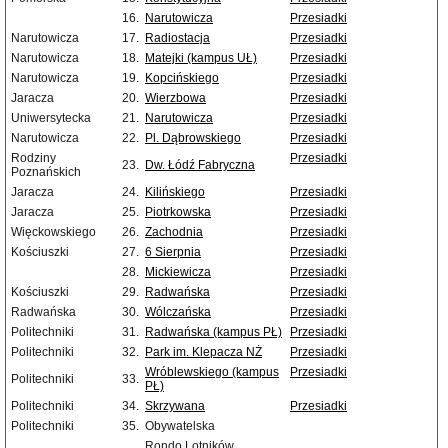
16.
Narutowicza
Przesiadki
Narutowicza
17.
Radiostacja
Przesiadki
Narutowicza
18.
Matejki (kampus UŁ)
Przesiadki
Narutowicza
19.
Kopcińskiego
Przesiadki
Jaracza
20.
Wierzbowa
Przesiadki
Uniwersytecka
21.
Narutowicza
Przesiadki
Narutowicza
22.
Pl. Dąbrowskiego
Przesiadki
Rodziny
Przesiadki
23.
Dw. Łódź Fabryczna
Poznańskich
Jaracza
24.
Kilińskiego
Przesiadki
Jaracza
25.
Piotrkowska
Przesiadki
Więckowskiego
26.
Zachodnia
Przesiadki
Kościuszki
27.
6 Sierpnia
Przesiadki
28.
Mickiewicza
Przesiadki
Kościuszki
29.
Radwańska
Przesiadki
Radwańska
30.
Wólczańska
Przesiadki
Politechniki
31.
Radwańska (kampus PŁ)
Przesiadki
Politechniki
32.
Park im. Klepacza NŻ
Przesiadki
Wróblewskiego (kampus
Przesiadki
Politechniki
33.
PŁ)
Politechniki
34.
Skrzywana
Przesiadki
Politechniki
35.
Obywatelska
Rondo Lotników