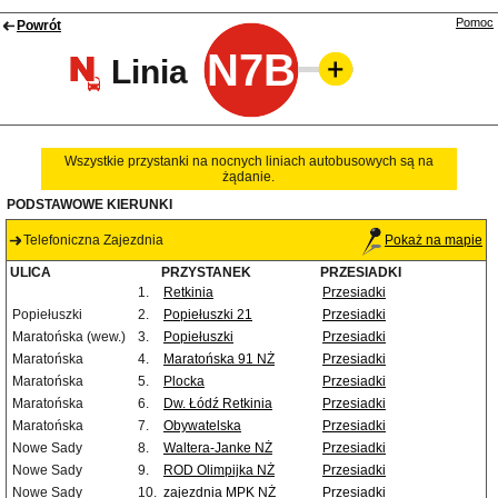
Pomoc
Powrót
N7B
Linia
Wszystkie przystanki na nocnych liniach autobusowych są na
żądanie.
PODSTAWOWE KIERUNKI
Telefoniczna Zajezdnia
Pokaż na mapie
ULICA
PRZYSTANEK
PRZESIADKI
1.
Retkinia
Przesiadki
Popiełuszki
2.
Popiełuszki 21
Przesiadki
Maratońska (wew.)
3.
Popiełuszki
Przesiadki
Maratońska
4.
Maratońska 91 NŻ
Przesiadki
Maratońska
5.
Plocka
Przesiadki
Maratońska
6.
Dw. Łódź Retkinia
Przesiadki
Maratońska
7.
Obywatelska
Przesiadki
Nowe Sady
8.
Waltera-Janke NŻ
Przesiadki
Nowe Sady
9.
ROD Olimpijka NŻ
Przesiadki
Nowe Sady
10.
zajezdnia MPK NŻ
Przesiadki