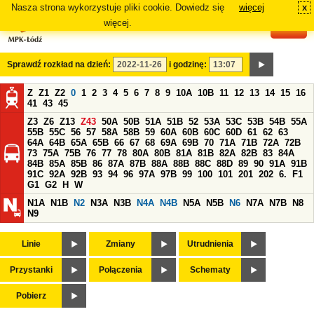
Nasza strona wykorzystuje pliki cookie. Dowiedz się
więcej
x
#
więcej.
Sprawdź rozkład na dzień:
i godzinę:
Z
Z1
Z2
0
1
2
3
4
5
6
7
8
9
10A
10B
11
12
13
14
15
16
41
43
45
Z3
Z6
Z13
Z43
50A
50B
51A
51B
52
53A
53C
53B
54B
55A
55B
55C
56
57
58A
58B
59
60A
60B
60C
60D
61
62
63
64A
64B
65A
65B
66
67
68
69A
69B
70
71A
71B
72A
72B
73
75A
75B
76
77
78
80A
80B
81A
81B
82A
82B
83
84A
84B
85A
85B
86
87A
87B
88A
88B
88C
88D
89
90
91A
91B
91C
92A
92B
93
94
96
97A
97B
99
100
101
201
202
6.
F1
G1
G2
H
W
N1A
N1B
N2
N3A
N3B
N4A
N4B
N5A
N5B
N6
N7A
N7B
N8
N9
Linie
Zmiany
Utrudnienia
Przystanki
Połączenia
Schematy
Pobierz