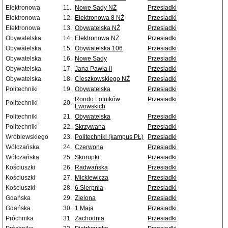
Elektronowa
11.
Nowe Sady NŻ
Przesiadki
Elektronowa
12.
Elektronowa 8 NŻ
Przesiadki
Elektronowa
13.
Obywatelska NŻ
Przesiadki
Obywatelska
14.
Elektronowa NŻ
Przesiadki
Obywatelska
15.
Obywatelska 106
Przesiadki
Obywatelska
16.
Nowe Sady
Przesiadki
Obywatelska
17.
Jana Pawła II
Przesiadki
Obywatelska
18.
Cieszkowskiego NŻ
Przesiadki
Politechniki
19.
Obywatelska
Przesiadki
Rondo Lotników
Przesiadki
Politechniki
20.
Lwowskich
Politechniki
21.
Obywatelska
Przesiadki
Politechniki
22.
Skrzywana
Przesiadki
Wróblewskiego
23.
Politechniki (kampus PŁ)
Przesiadki
Wólczańska
24.
Czerwona
Przesiadki
Wólczańska
25.
Skorupki
Przesiadki
Kościuszki
26.
Radwańska
Przesiadki
Kościuszki
27.
Mickiewicza
Przesiadki
Kościuszki
28.
6 Sierpnia
Przesiadki
Gdańska
29.
Zielona
Przesiadki
Gdańska
30.
1 Maja
Przesiadki
Próchnika
31.
Zachodnia
Przesiadki