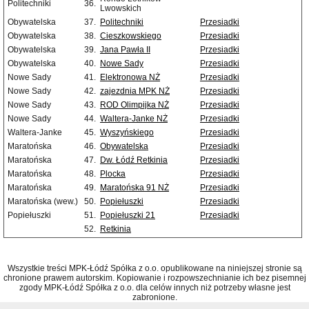
Politechniki
36.
Lwowskich
Obywatelska
37.
Politechniki
Przesiadki
Obywatelska
38.
Cieszkowskiego
Przesiadki
Obywatelska
39.
Jana Pawła II
Przesiadki
Obywatelska
40.
Nowe Sady
Przesiadki
Nowe Sady
41.
Elektronowa NŻ
Przesiadki
Nowe Sady
42.
zajezdnia MPK NŻ
Przesiadki
Nowe Sady
43.
ROD Olimpijka NŻ
Przesiadki
Nowe Sady
44.
Waltera-Janke NŻ
Przesiadki
Waltera-Janke
45.
Wyszyńskiego
Przesiadki
Maratońska
46.
Obywatelska
Przesiadki
Maratońska
47.
Dw. Łódź Retkinia
Przesiadki
Maratońska
48.
Plocka
Przesiadki
Maratońska
49.
Maratońska 91 NŻ
Przesiadki
Maratońska (wew.)
50.
Popiełuszki
Przesiadki
Popiełuszki
51.
Popiełuszki 21
Przesiadki
52.
Retkinia
Wszystkie treści MPK-Łódź Spółka z o.o. opublikowane na niniejszej stronie są
chronione prawem autorskim. Kopiowanie i rozpowszechnianie ich bez pisemnej
zgody MPK-Łódź Spółka z o.o. dla celów innych niż potrzeby własne jest
zabronione.