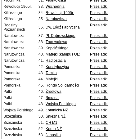
Próchnika
32.
Piotrkowska
Przesiadki
Rewolucji 1905r.
33.
Wschodnia
Przesiadki
Kilińskiego
34.
Rewolucji 1905r.
Przesiadki
Kilińskiego
35.
Narutowicza
Przesiadki
Rodziny
Przesiadki
36.
Dw. Łódź Fabryczna
Poznańskich
Narutowicza
37.
Pl. Dąbrowskiego
Przesiadki
Narutowicza
38.
Tramwajowa
Przesiadki
Narutowicza
39.
Kopcińskiego
Przesiadki
Narutowicza
40.
Matejki (kampus UŁ)
Przesiadki
Narutowicza
41.
Radiostacja
Przesiadki
Pomorska
42.
Konstytucyjna
Przesiadki
Pomorska
43.
Tamka
Przesiadki
Pomorska
44.
Matejki
Przesiadki
Pomorska
45.
Rondo Solidarności
Przesiadki
Palki
46.
Źródłowa
Przesiadki
Palki
47.
Smutna
Przesiadki
Palki
48.
Wojska Polskiego
Przesiadki
Wojska Polskiego
49.
Łomnicka NŻ
Przesiadki
Brzezińska
50.
Śnieżna NŻ
Przesiadki
Brzezińska
51.
CH M1
Przesiadki
Brzezińska
52.
Kerna NŻ
Przesiadki
Brzezińska
53.
Janosika
Przesiadki