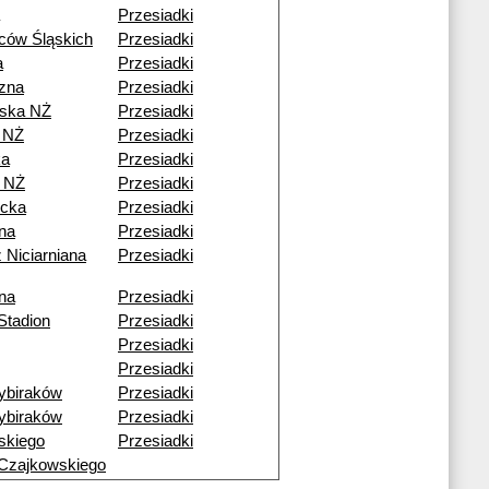
Przesiadki
ców Śląskich
Przesiadki
a
Przesiadki
czna
Przesiadki
ska NŻ
Przesiadki
 NŻ
Przesiadki
ka
Przesiadki
 NŻ
Przesiadki
cka
Przesiadki
ana
Przesiadki
 Niciarniana
Przesiadki
ana
Przesiadki
Stadion
Przesiadki
Przesiadki
Przesiadki
ybiraków
Przesiadki
ybiraków
Przesiadki
skiego
Przesiadki
Czajkowskiego