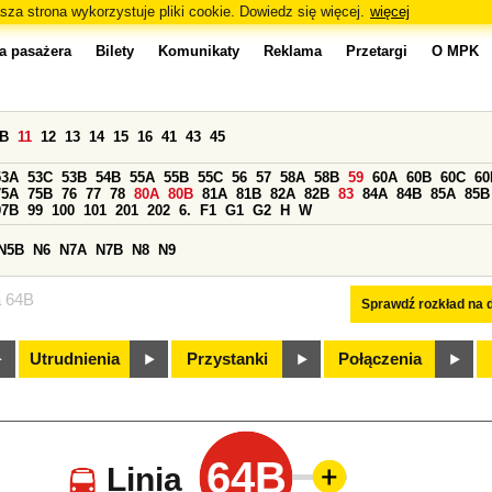
sza strona wykorzystuje pliki cookie. Dowiedz się więcej.
więcej
a pasażera
Bilety
Komunikaty
Reklama
Przetargi
O MPK
0B
11
12
13
14
15
16
41
43
45
53A
53C
53B
54B
55A
55B
55C
56
57
58A
58B
59
60A
60B
60C
60
75A
75B
76
77
78
80A
80B
81A
81B
82A
82B
83
84A
84B
85A
85B
97B
99
100
101
201
202
6.
F1
G1
G2
H
W
N5B
N6
N7A
N7B
N8
N9
a 64B
Sprawdź rozkład na d
Utrudnienia
Przystanki
Połączenia
64B
Linia