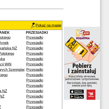
Pokaż na mapie
ANEK
PRZESIADKI
skiego
Przesiadki
Rynek
Przesiadki
zkańska NŻ
Przesiadki
olskiego
Przesiadki
ska
Przesiadki
cji WiN
Przesiadki
arych Szeregów
Przesiadki
kiego
Przesiadki
Przesiadki
Przesiadki
a NŻ
Przesiadki
 NŻ
Przesiadki
Przesiadki
Ż
Przesiadki