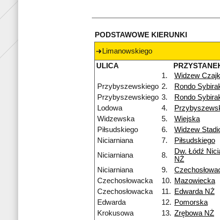
PODSTAWOWE KIERUNKI
Limanowskiego
ULICA
PRZYSTANE
1.
Widzew Czaj
Przybyszewskiego
2.
Rondo Sybira
Przybyszewskiego
3.
Rondo Sybira
Lodowa
4.
Przybyszews
Widzewska
5.
Wiejska
Piłsudskiego
6.
Widzew Stadi
Niciarniana
7.
Piłsudskiego
Dw. Łódź Nici
Niciarniana
8.
NŻ
Niciarniana
9.
Czechosłowa
Czechosłowacka
10.
Mazowiecka
Czechosłowacka
11.
Edwarda NŻ
Edwarda
12.
Pomorska
Krokusowa
13.
Zrębowa NŻ