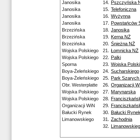
Janosika
14.
Pszczyńska 
Janosika
15.
Telefoniczna
Janosika
16.
Wyżynna
Janosika
17.
Powstańców Ś
Brzezińska
18.
Janosika
Brzezińska
19.
Kerna NŻ
Brzezińska
20.
Śnieżna NŻ
Wojska Polskiego
21.
Łomnicka NŻ
Wojska Polskiego
22.
Palki
Sporna
23.
Wojska Polsk
Boya-Żeleńskiego
24.
Sucharskiego
Boya-Żeleńskiego
25.
Park Szarych
Obr. Westerplatte
26.
Organizacji W
Wojska Polskiego
27.
Marynarska
Wojska Polskiego
28.
Franciszkańs
Organizacji WiN
29.
Franciszkańs
Bałucki Rynek
30.
Bałucki Ryne
Limanowskiego
31.
Zachodnia
32.
Limanowskie