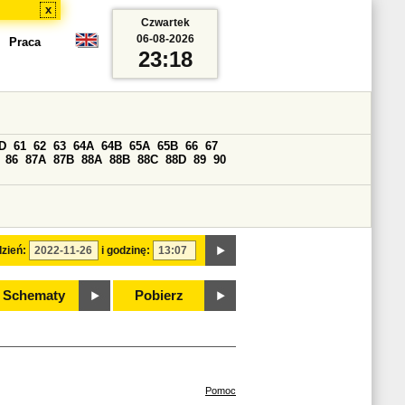
x
Czwartek
06-08-2026
Praca
23:18
D
61
62
63
64A
64B
65A
65B
66
67
86
87A
87B
88A
88B
88C
88D
89
90
zień:
i godzinę:
Schematy
Pobierz
Pomoc