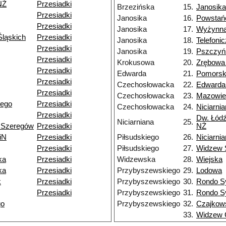
NŻ
Przesiadki
Brzezińska
15.
Janosika
Przesiadki
Janosika
16.
Powstań
Przesiadki
Janosika
17.
Wyżynn
ląskich
Przesiadki
Janosika
18.
Telefoni
Przesiadki
Janosika
19.
Pszczyń
Przesiadki
Krokusowa
20.
Zrębowa
Przesiadki
Edwarda
21.
Pomors
Przesiadki
Czechosłowacka
22.
Edwarda
Przesiadki
Czechosłowacka
23.
Mazowie
iego
Przesiadki
Czechosłowacka
24.
Niciarni
Przesiadki
Dw. Łódź
Niciarniana
25.
 Szeregów
Przesiadki
NŻ
iN
Przesiadki
Piłsudskiego
26.
Niciarni
Przesiadki
Piłsudskiego
27.
Widzew 
ka
Przesiadki
Widzewska
28.
Wiejska
ka
Przesiadki
Przybyszewskiego
29.
Lodowa
k
Przesiadki
Przybyszewskiego
30.
Rondo S
Przesiadki
Przybyszewskiego
31.
Rondo S
go
Przybyszewskiego
32.
Czajkow
33.
Widzew 