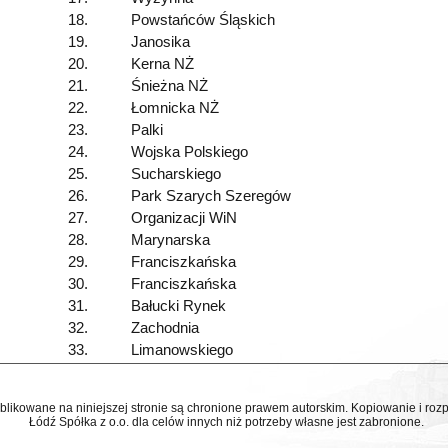
18.
Powstańców Śląskich
19.
Janosika
20.
Kerna NŻ
21.
Śnieżna NŻ
22.
Łomnicka NŻ
23.
Palki
24.
Wojska Polskiego
25.
Sucharskiego
26.
Park Szarych Szeregów
27.
Organizacji WiN
28.
Marynarska
29.
Franciszkańska
30.
Franciszkańska
31.
Bałucki Rynek
32.
Zachodnia
33.
Limanowskiego
ublikowane na niniejszej stronie są chronione prawem autorskim. Kopiowanie i r
Łódź Spółka z o.o. dla celów innych niż potrzeby własne jest zabronione.