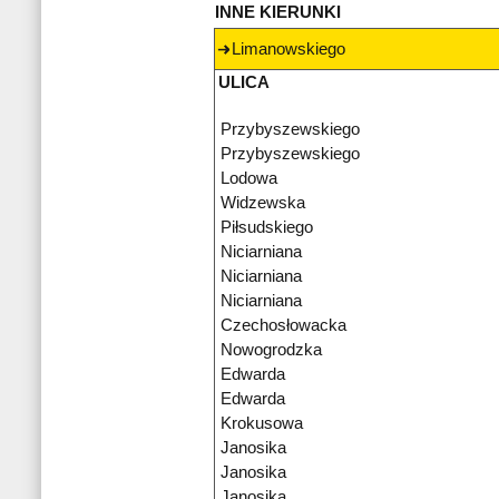
INNE KIERUNKI
Limanowskiego
ULICA
Przybyszewskiego
Przybyszewskiego
Lodowa
Widzewska
Piłsudskiego
Niciarniana
Niciarniana
Niciarniana
Czechosłowacka
Nowogrodzka
Edwarda
Edwarda
Krokusowa
Janosika
Janosika
Janosika