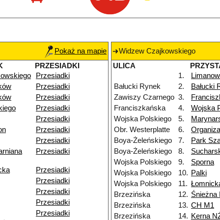
Pokaż na mapie
Widzew Czajkowskiego
K
PRZESIADKI
ULICA
PRZYST
kowskiego
Przesiadki
1.
Limanow
ków
Przesiadki
Bałucki Rynek
2.
Bałucki 
ków
Przesiadki
Zawiszy Czarnego
3.
Francis
kiego
Przesiadki
Franciszkańska
4.
Wojska P
Przesiadki
Wojska Polskiego
5.
Marynar
on
Przesiadki
Obr. Westerplatte
6.
Organiza
Przesiadki
Boya-Żeleńskiego
7.
Park Sz
arniana
Przesiadki
Boya-Żeleńskiego
8.
Suchars
Wojska Polskiego
9.
Sporna
cka
Przesiadki
Wojska Polskiego
10.
Palki
Przesiadki
Wojska Polskiego
11.
Łomnick
Przesiadki
Brzezińska
12.
Śnieżna
Przesiadki
Brzezińska
13.
CH M1
Przesiadki
Brzezińska
14.
Kerna N