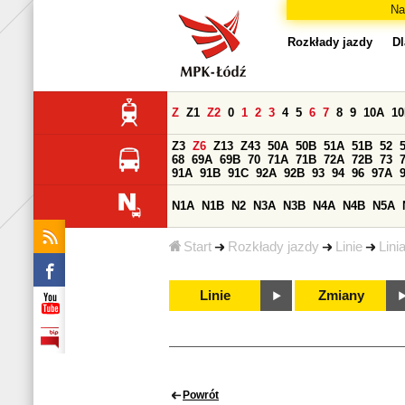
Na
Rozkłady jazdy
Dl
Z
Z1
Z2
0
1
2
3
4
5
6
7
8
9
10A
1
Z3
Z6
Z13
Z43
50A
50B
51A
51B
52
68
69A
69B
70
71A
71B
72A
72B
73
91A
91B
91C
92A
92B
93
94
96
97A
N1A
N1B
N2
N3A
N3B
N4A
N4B
N5A
Start
Rozkłady jazdy
Linie
Lini
Linie
Zmiany
Powrót