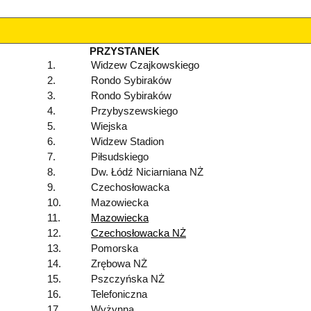
PRZYSTANEK
1.
Widzew Czajkowskiego
2.
Rondo Sybiraków
3.
Rondo Sybiraków
4.
Przybyszewskiego
5.
Wiejska
6.
Widzew Stadion
7.
Piłsudskiego
8.
Dw. Łódź Niciarniana NŻ
9.
Czechosłowacka
10.
Mazowiecka
11.
Mazowiecka
12.
Czechosłowacka NŻ
13.
Pomorska
14.
Zrębowa NŻ
15.
Pszczyńska NŻ
16.
Telefoniczna
17.
Wyżynna