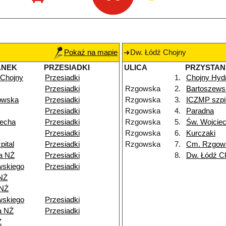
Pokaż na mapie
Dw. Łódź Chojny
ANEK
PRZESIADKI
ULICA
PRZYSTAN
 Chojny
Przesiadki
1.
Chojny Hyd
Przesiadki
Rzgowska
2.
Bartoszews
owska
Przesiadki
Rzgowska
3.
ICZMP szpi
Przesiadki
Rzgowska
4.
Paradna
iecha
Przesiadki
Rzgowska
5.
Św. Wojcie
Przesiadki
Rzgowska
6.
Kurczaki
ital
Przesiadki
Rzgowska
7.
Cm. Rzgow
a NŻ
Przesiadki
8.
Dw. Łódź C
wskiego
Przesiadki
NŻ
 NŻ
wskiego
Przesiadki
a NŻ
Przesiadki
Ż