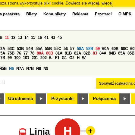
sza strona wykorzystuje pliki cookie. Dowiedz się więcej.
więcej
a pasażera
Bilety
Komunikaty
Reklama
Przetargi
O MPK
0B
11
12
13
14
15
16
41
43
45
53A
53C
53B
54B
55A
55B
55C
56
57
58A
58B
59
60A
60B
60C
60
75A
75B
76
77
78
80A
80B
81A
81B
82A
82B
83
84A
84B
85A
85B
97B
99
100
101
201
202
6.
F1
G1
G2
H
W
N5B
N6
N7A
N7B
N8
N9
a H
Sprawdź rozkład na d
Utrudnienia
Przystanki
Połączenia
H
Linia