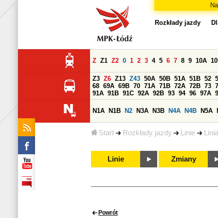
Na
Rozkłady jazdy
Dl
Z
Z1
Z2
0
1
2
3
4
5
6
7
8
9
10A
1
Z3
Z6
Z13
Z43
50A
50B
51A
51B
52
68
69A
69B
70
71A
71B
72A
72B
73
91A
91B
91C
92A
92B
93
94
96
97A
N1A
N1B
N2
N3A
N3B
N4A
N4B
N5A
Start
Rozkłady jazdy
Linie
Lini
Linie
Zmiany
Powrót