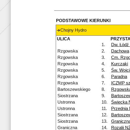
PODSTAWOWE KIERUNKI
Chojny Hydro
ULICA
PRZYST
1.
Dw. Łódź
Rzgowska
2.
Dachowa
Rzgowska
3.
Cm. Rzg
Rzgowska
4.
Kurczaki
Rzgowska
5.
Św. Wojc
Rzgowska
6.
Paradna
Rzgowska
7.
ICZMP szp
Bartoszewskiego
8.
Rzgowsk
Siostrzana
9.
Bartosze
Ustronna
10.
Świecka 
Ustronna
11.
Przednia
Siostrzana
12.
Bartosze
Siostrzana
13.
Graniczn
Graniczna
14.
Rozalii N