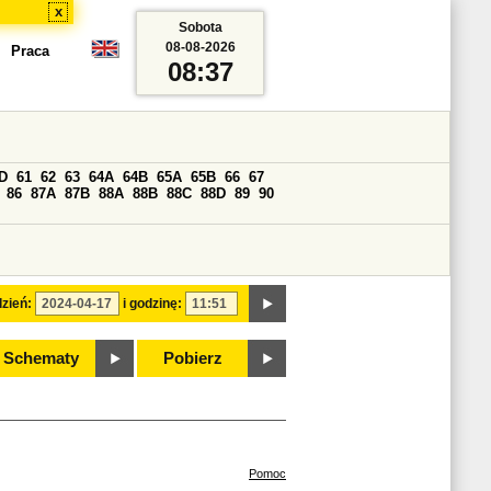
x
Sobota
08-08-2026
Praca
08:37
D
61
62
63
64A
64B
65A
65B
66
67
86
87A
87B
88A
88B
88C
88D
89
90
zień:
i godzinę:
Schematy
Pobierz
Pomoc