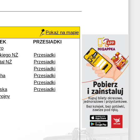
Pokaż na mapie
EK
PRZESIADKI
ro
kiego NŻ
Przesiadki
tal NŻ
Przesiadki
Przesiadki
cha
Przesiadki
Przesiadki
ska
Przesiadki
hojny