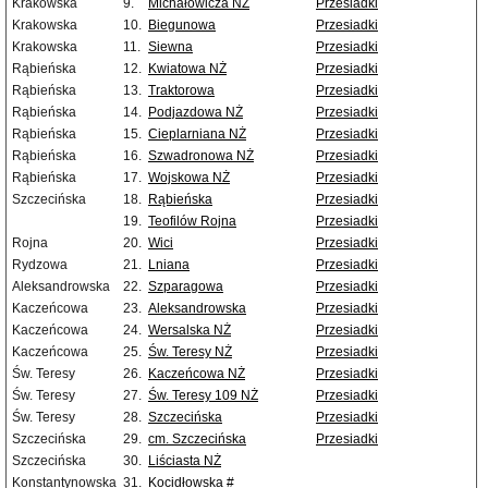
Krakowska
9.
Michałowicza NŻ
Przesiadki
Krakowska
10.
Biegunowa
Przesiadki
Krakowska
11.
Siewna
Przesiadki
Rąbieńska
12.
Kwiatowa NŻ
Przesiadki
Rąbieńska
13.
Traktorowa
Przesiadki
Rąbieńska
14.
Podjazdowa NŻ
Przesiadki
Rąbieńska
15.
Cieplarniana NŻ
Przesiadki
Rąbieńska
16.
Szwadronowa NŻ
Przesiadki
Rąbieńska
17.
Wojskowa NŻ
Przesiadki
Szczecińska
18.
Rąbieńska
Przesiadki
19.
Teofilów Rojna
Przesiadki
Rojna
20.
Wici
Przesiadki
Rydzowa
21.
Lniana
Przesiadki
Aleksandrowska
22.
Szparagowa
Przesiadki
Kaczeńcowa
23.
Aleksandrowska
Przesiadki
Kaczeńcowa
24.
Wersalska NŻ
Przesiadki
Kaczeńcowa
25.
Św. Teresy NŻ
Przesiadki
Św. Teresy
26.
Kaczeńcowa NŻ
Przesiadki
Św. Teresy
27.
Św. Teresy 109 NŻ
Przesiadki
Św. Teresy
28.
Szczecińska
Przesiadki
Szczecińska
29.
cm. Szczecińska
Przesiadki
Szczecińska
30.
Liściasta NŻ
Konstantynowska
31.
Kocidłowska #