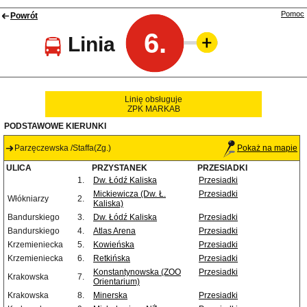
Pomoc
Powrót
6.
Linia
Linię obsługuje
ZPK MARKAB
PODSTAWOWE KIERUNKI
Parzęczewska /Staffa(Zg.)
Pokaż na mapie
ULICA
PRZYSTANEK
PRZESIADKI
1.
Dw. Łódź Kaliska
Przesiadki
Mickiewicza (Dw. Ł.
Przesiadki
Włókniarzy
2.
Kaliska)
Bandurskiego
3.
Dw. Łódź Kaliska
Przesiadki
Bandurskiego
4.
Atlas Arena
Przesiadki
Krzemieniecka
5.
Kowieńska
Przesiadki
Krzemieniecka
6.
Retkińska
Przesiadki
Konstantynowska (ZOO
Przesiadki
Krakowska
7.
Orientarium)
Krakowska
8.
Minerska
Przesiadki