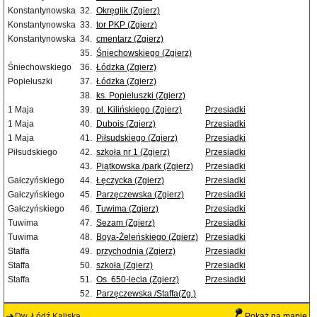
Konstantynowska
32.
Okręglik (Zgierz)
Konstantynowska
33.
tor PKP (Zgierz)
Konstantynowska
34.
cmentarz (Zgierz)
35.
Śniechowskiego (Zgierz)
Śniechowskiego
36.
Łódzka (Zgierz)
Popiełuszki
37.
Łódzka (Zgierz)
38.
ks. Popieluszki (Zgierz)
1 Maja
39.
pl. Kilińskiego (Zgierz)
Przesiadki
1 Maja
40.
Dubois (Zgierz)
Przesiadki
1 Maja
41.
Piłsudskiego (Zgierz)
Przesiadki
Piłsudskiego
42.
szkoła nr 1 (Zgierz)
Przesiadki
43.
Piątkowska /park (Zgierz)
Przesiadki
Gałczyńskiego
44.
Łęczycka (Zgierz)
Przesiadki
Gałczyńskiego
45.
Parzęczewska (Zgierz)
Przesiadki
Gałczyńskiego
46.
Tuwima (Zgierz)
Przesiadki
Tuwima
47.
Sezam (Zgierz)
Przesiadki
Tuwima
48.
Boya-Żeleńskiego (Zgierz)
Przesiadki
Staffa
49.
przychodnia (Zgierz)
Przesiadki
Staffa
50.
szkoła (Zgierz)
Przesiadki
Staffa
51.
Os. 650-lecia (Zgierz)
Przesiadki
52.
Parzęczewska /Staffa(Zg.)
Dw. Łódź Kaliska
Pokaż na mapie