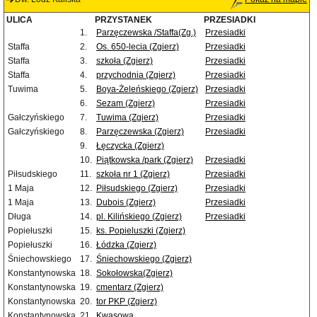
ULICA
PRZYSTANEK
PRZESIADKI
1.
Parzęczewska /Staffa(Zg.)
Przesiadki
Staffa
2.
Os. 650-lecia (Zgierz)
Przesiadki
Staffa
3.
szkoła (Zgierz)
Przesiadki
Staffa
4.
przychodnia (Zgierz)
Przesiadki
Tuwima
5.
Boya-Żeleńskiego (Zgierz)
Przesiadki
6.
Sezam (Zgierz)
Przesiadki
Gałczyńskiego
7.
Tuwima (Zgierz)
Przesiadki
Gałczyńskiego
8.
Parzęczewska (Zgierz)
Przesiadki
9.
Łęczycka (Zgierz)
10.
Piątkowska /park (Zgierz)
Przesiadki
Piłsudskiego
11.
szkoła nr 1 (Zgierz)
Przesiadki
1 Maja
12.
Piłsudskiego (Zgierz)
Przesiadki
1 Maja
13.
Dubois (Zgierz)
Przesiadki
Długa
14.
pl. Kilińskiego (Zgierz)
Przesiadki
Popiełuszki
15.
ks. Popieluszki (Zgierz)
Popiełuszki
16.
Łódzka (Zgierz)
Śniechowskiego
17.
Śniechowskiego (Zgierz)
Konstantynowska
18.
Sokołowska(Zgierz)
Konstantynowska
19.
cmentarz (Zgierz)
Konstantynowska
20.
tor PKP (Zgierz)
Konstantynowska
21.
Kwasowa