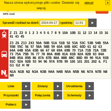
Nasza strona wykorzystuje pliki cookie. Dowiedz się
więcej
x
#
więcej.
Sprawdź rozkład na dzień:
i godzinę:
Z
Z1
Z2
0
1
2
3
4
5
6
7
8
9
10A
10B
11
12
13
14
15
16
41
43
45
Z3
Z6
Z13
Z43
50A
50B
51A
51B
52
53A
53C
53B
54B
55A
55B
55C
56
57
58A
58B
59
60A
60B
60C
60D
61
62
63
64A
64B
65A
65B
66
67
68
69A
69B
70
71A
71B
72A
72B
73
75A
75B
76
77
78
80A
80B
81A
81B
82A
82B
83
84A
84B
85A
85B
86
87A
87B
88A
88B
88C
88D
89
90
91A
91B
91C
92A
92B
93
94
96
97A
97B
99
100
101
201
202
6.
F1
G1
G2
H
W
N1A
N1B
N2
N3A
N3B
N4A
N4B
N5A
N5B
N6
N7A
N7B
N8
N9
Linie
Zmiany
Utrudnienia
Przystanki
Połączenia
Schematy
Pobierz