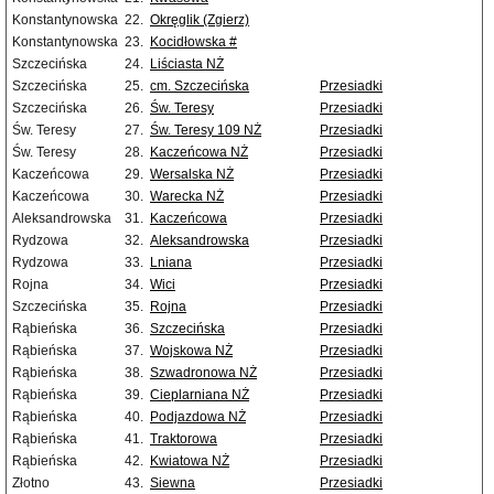
Konstantynowska
22.
Okręglik (Zgierz)
Konstantynowska
23.
Kocidłowska #
Szczecińska
24.
Liściasta NŻ
Szczecińska
25.
cm. Szczecińska
Przesiadki
Szczecińska
26.
Św. Teresy
Przesiadki
Św. Teresy
27.
Św. Teresy 109 NŻ
Przesiadki
Św. Teresy
28.
Kaczeńcowa NŻ
Przesiadki
Kaczeńcowa
29.
Wersalska NŻ
Przesiadki
Kaczeńcowa
30.
Warecka NŻ
Przesiadki
Aleksandrowska
31.
Kaczeńcowa
Przesiadki
Rydzowa
32.
Aleksandrowska
Przesiadki
Rydzowa
33.
Lniana
Przesiadki
Rojna
34.
Wici
Przesiadki
Szczecińska
35.
Rojna
Przesiadki
Rąbieńska
36.
Szczecińska
Przesiadki
Rąbieńska
37.
Wojskowa NŻ
Przesiadki
Rąbieńska
38.
Szwadronowa NŻ
Przesiadki
Rąbieńska
39.
Cieplarniana NŻ
Przesiadki
Rąbieńska
40.
Podjazdowa NŻ
Przesiadki
Rąbieńska
41.
Traktorowa
Przesiadki
Rąbieńska
42.
Kwiatowa NŻ
Przesiadki
Złotno
43.
Siewna
Przesiadki