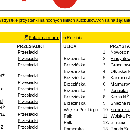
szystkie przystanki na nocnych liniach autobusowych są na żądani
Pokaż na mapie
Retkinia
PRZESIADKI
ULICA
PRZYST
Przesiadki
1.
Nowosoln
Przesiadki
Brzezińska
2.
Hiacynto
Przesiadki
Brzezińska
3.
Granatow
Brzezińska
4.
Olkuska 
 NŻ
Przesiadki
Brzezińska
5.
Karkonos
Przesiadki
Brzezińska
6.
Marmuro
ia
Przesiadki
Brzezińska
7.
Janosika
Przesiadki
Brzezińska
8.
Kerna NŻ
NŻ
Przesiadki
Brzezińska
9.
Śnieżna 
 NŻ
Przesiadki
Wojska Polskiego
10.
Łomnicka
 NŻ
Przesiadki
Palki
11.
Wojska Po
Przesiadki
Palki
12.
Smutna
NŻ
Przesiadki
Pomorska
13.
Rondo Sol