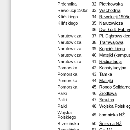
Próchnika
32.
Piotrkowska
Rewolucji 1905r.
33.
Wschodnia
Kilińskiego
34.
Rewolucji 1905r
Kilińskiego
35.
Narutowicza
36.
Dw. Łódź Fabry
Narutowicza
37.
Pl. Dąbrowskie
Narutowicza
38.
Tramwajowa
Narutowicza
39.
Kopcińskiego
Narutowicza
40.
Matejki (kampu
Narutowicza
41.
Radiostacja
Pomorska
42.
Konstytucyjna
Pomorska
43.
Tamka
Pomorska
44.
Matejki
Pomorska
45.
Rondo Solidarno
Palki
46.
Źródłowa
Palki
47.
Smutna
Palki
48.
Wojska Polskie
Wojska
49.
Łomnicka NŻ
Polskiego
Brzezińska
50.
Śnieżna NŻ