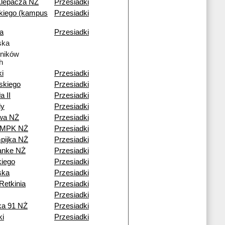
Klepacza NŻ
Przesiadki
kiego (kampus
Przesiadki
a
Przesiadki
ska
tników
h
ki
Przesiadki
skiego
Przesiadki
a II
Przesiadki
dy
Przesiadki
owa NŻ
Przesiadki
a MPK NŻ
Przesiadki
pijka NŻ
Przesiadki
anke NŻ
Przesiadki
iego
Przesiadki
ska
Przesiadki
Retkinia
Przesiadki
Przesiadki
ka 91 NŻ
Przesiadki
ki
Przesiadki