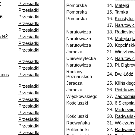
Ż
Przesiadki
Pomorska
14.
Matejki
Przesiadki
Pomorska
15.
Tamka
06
Przesiadki
Pomorska
16.
Konstytuc
Przesiadki
17.
Narutowi
Przesiadki
Narutowicza
18.
Radiostac
o NŻ
Przesiadki
Narutowicza
19.
Matejki (
Przesiadki
Narutowicza
20.
Kopciński
Przesiadki
Jaracza
21.
Wierzbow
Uniwersytecka
22.
Narutowi
Przesiadki
Narutowicza
23.
Pl. Dąbro
Przesiadki
Rodziny
24.
Dw. Łódź
ampus
Przesiadki
Poznańskich
Jaracza
25.
Kilińskieg
Przesiadki
Jaracza
26.
Piotrkows
Przesiadki
Więckowskiego
27.
Zachodni
Przesiadki
Kościuszki
28.
6 Sierpnia
Przesiadki
29.
Mickiewic
Przesiadki
Kościuszki
30.
Radwańs
Przesiadki
Radwańska
31.
Wólczańs
Przesiadki
Politechniki
32.
Radwańsk
Przesiadki