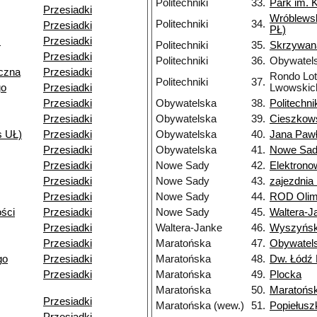
Politechniki
33.
Park im. 
Przesiadki
Wróblews
Politechniki
34.
Przesiadki
PŁ)
.
Przesiadki
Politechniki
35.
Skrzywan
Przesiadki
Politechniki
36.
Obywatel
czna
Przesiadki
Rondo Lo
Politechniki
37.
go
Przesiadki
Lwowskic
Przesiadki
Obywatelska
38.
Politechni
Przesiadki
Obywatelska
39.
Cieszkow
s UŁ)
Przesiadki
Obywatelska
40.
Jana Pawł
Przesiadki
Obywatelska
41.
Nowe Sa
Przesiadki
Nowe Sady
42.
Elektron
Przesiadki
Nowe Sady
43.
zajezdni
Przesiadki
Nowe Sady
44.
ROD Olim
ści
Przesiadki
Nowe Sady
45.
Waltera-J
Przesiadki
Waltera-Janke
46.
Wyszyńsk
Przesiadki
Maratońska
47.
Obywatel
go
Przesiadki
Maratońska
48.
Dw. Łódź 
Przesiadki
Maratońska
49.
Plocka
Maratońska
50.
Maratońs
Przesiadki
Maratońska (wew.)
51.
Popiełusz