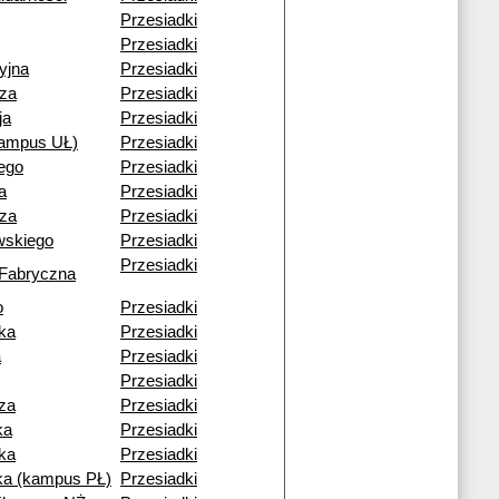
Przesiadki
Przesiadki
yjna
Przesiadki
cza
Przesiadki
ja
Przesiadki
kampus UŁ)
Przesiadki
ego
Przesiadki
a
Przesiadki
cza
Przesiadki
wskiego
Przesiadki
Przesiadki
 Fabryczna
o
Przesiadki
ka
Przesiadki
a
Przesiadki
Przesiadki
za
Przesiadki
ka
Przesiadki
ka
Przesiadki
a (kampus PŁ)
Przesiadki