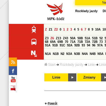
Na
Rozkłady jazdy
Dl
Z
Z1
Z2
0
1
2
3
4
5
6
7
8
9
10A
1
Z3
Z6
Z13
Z43
50A
50B
51A
51B
52
68
69A
69B
70
71A
71B
72A
72B
73
91A
91B
91C
92A
92B
93
94
96
97A
N1A
N1B
N2
N3A
N3B
N4A
N4B
N5A
Start
Rozkłady jazdy
Linie
Lini
Linie
Zmiany
Powrót