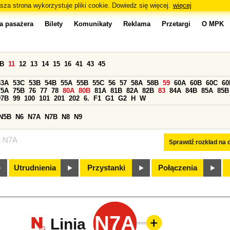
sza strona wykorzystuje pliki cookie. Dowiedz się więcej.
więcej
a pasażera
Bilety
Komunikaty
Reklama
Przetargi
O MPK
0B
11
12
13
14
15
16
41
43
45
53A
53C
53B
54B
55A
55B
55C
56
57
58A
58B
59
60A
60B
60C
60
75A
75B
76
77
78
80A
80B
81A
81B
82A
82B
83
84A
84B
85A
85B
97B
99
100
101
201
202
6.
F1
G1
G2
H
W
N5B
N6
N7A
N7B
N8
N9
a N7A
Sprawdź rozkład na d
Utrudnienia
Przystanki
Połączenia
N7A
Linia