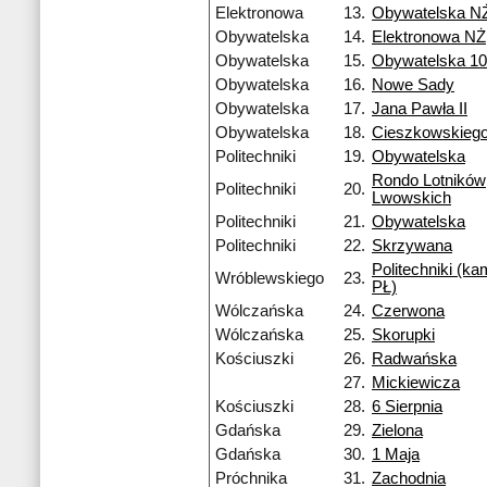
Elektronowa
13.
Obywatelska N
Obywatelska
14.
Elektronowa NŻ
Obywatelska
15.
Obywatelska 1
Obywatelska
16.
Nowe Sady
Obywatelska
17.
Jana Pawła II
Obywatelska
18.
Cieszkowskieg
Politechniki
19.
Obywatelska
Rondo Lotników
Politechniki
20.
Lwowskich
Politechniki
21.
Obywatelska
Politechniki
22.
Skrzywana
Politechniki (k
Wróblewskiego
23.
PŁ)
Wólczańska
24.
Czerwona
Wólczańska
25.
Skorupki
Kościuszki
26.
Radwańska
27.
Mickiewicza
Kościuszki
28.
6 Sierpnia
Gdańska
29.
Zielona
Gdańska
30.
1 Maja
Próchnika
31.
Zachodnia