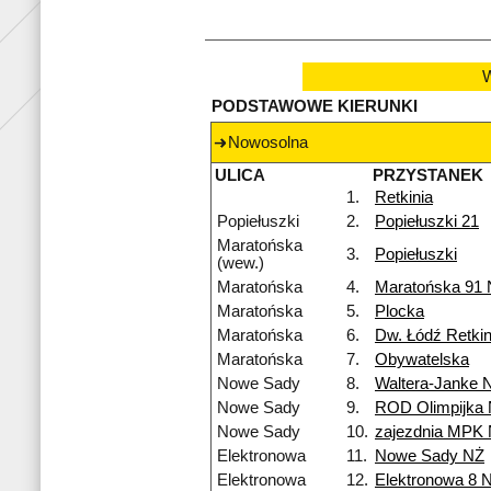
W
PODSTAWOWE KIERUNKI
Nowosolna
ULICA
PRZYSTANEK
1.
Retkinia
Popiełuszki
2.
Popiełuszki 21
Maratońska
3.
Popiełuszki
(wew.)
Maratońska
4.
Maratońska 91
Maratońska
5.
Plocka
Maratońska
6.
Dw. Łódź Retkin
Maratońska
7.
Obywatelska
Nowe Sady
8.
Waltera-Janke 
Nowe Sady
9.
ROD Olimpijka
Nowe Sady
10.
zajezdnia MPK
Elektronowa
11.
Nowe Sady NŻ
Elektronowa
12.
Elektronowa 8 