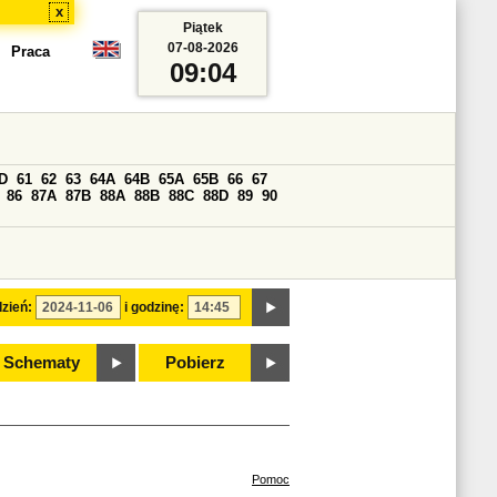
x
Piątek
07-08-2026
Praca
09:04
D
61
62
63
64A
64B
65A
65B
66
67
86
87A
87B
88A
88B
88C
88D
89
90
zień:
i godzinę:
Schematy
Pobierz
Pomoc