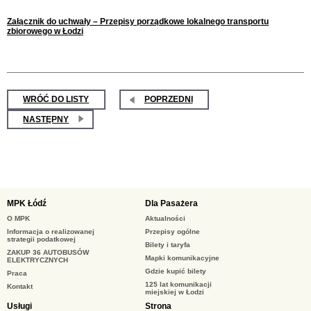
Załącznik do uchwały – Przepisy porządkowe lokalnego transportu
zbiorowego w Łodzi
WRÓĆ DO LISTY
POPRZEDNI
NASTĘPNY
MPK Łódź
Dla Pasażera
O MPK
Aktualności
Informacja o realizowanej
Przepisy ogólne
strategii podatkowej
Bilety i taryfa
ZAKUP 36 AUTOBUSÓW
Mapki komunikacyjne
ELEKTRYCZNYCH
Gdzie kupić bilety
Praca
125 lat komunikacji
Kontakt
miejskiej w Łodzi
Usługi
Strona