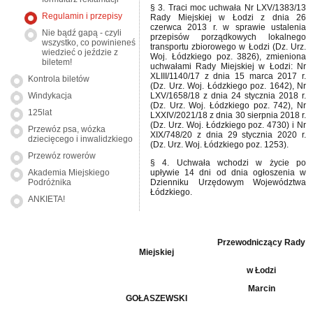
§ 3. Traci moc uchwała Nr LXV/1383/13
Regulamin i przepisy
Rady Miejskiej w Łodzi z dnia 26
czerwca 2013 r. w sprawie ustalenia
Nie bądź gapą - czyli
przepisów porządkowych lokalnego
wszystko, co powinieneś
transportu zbiorowego w Łodzi (Dz. Urz.
wiedzieć o jeździe z
Woj. Łódzkiego poz. 3826), zmieniona
biletem!
uchwałami Rady Miejskiej w Łodzi: Nr
XLIII/1140/17 z dnia 15 marca 2017 r.
Kontrola biletów
(Dz. Urz. Woj. Łódzkiego poz. 1642), Nr
LXV/1658/18 z dnia 24 stycznia 2018 r.
Windykacja
(Dz. Urz. Woj. Łódzkiego poz. 742), Nr
125lat
LXXIV/2021/18 z dnia 30 sierpnia 2018 r.
(Dz. Urz. Woj. Łódzkiego poz. 4730) i Nr
Przewóz psa, wózka
XIX/748/20 z dnia 29 stycznia 2020 r.
dziecięcego i inwalidzkiego
(Dz. Urz. Woj. Łódzkiego poz. 1253).
Przewóz rowerów
§ 4. Uchwała wchodzi w życie po
upływie 14 dni od dnia ogłoszenia w
Akademia Miejskiego
Dzienniku Urzędowym Województwa
Podróżnika
Łódzkiego.
ANKIETA!
Przewodniczący Rady
Miejskiej
w Łodzi
Marcin
GOŁASZEWSKI