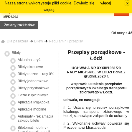
Nasza strona wykorzystuje pliki cookie. Dowiedz się
więcej
x
#
więcej.
Zmiany rozkładów
Od nocy z 4/5
 Z13
ia 19 lipca 2026r. (niedziela), zmiana tras linii 73, 81A, 81B, N5A, N5B
Dla pasażera
Bilety
Regulamin i przepisy
azdy linii: 70, 72A, 72B
a 12 lipca 2026r. (niedziela), zmiana tras linii 87A, 87B
Od dnia 12
Przepisy porządkowe -
Bilety
wania linii 18 i 54A
Łódź
trasie podstawowej danej linii: 64A, 84A, 88B i 91A
Aktualna taryfa
5, 16
a 29 czerwca 2026r. (poniedziałek), zmiana tras linii: 2, 3, 6, 7, 11
Bilety okresowe
UCHWAŁA NR XXXIII/1081/20
RADY MIEJSKIEJ W ŁODZI z dnia 2
Bilety roczne – raty 0%
grudnia 2020 r.
Bilety jednorazowe
w sprawie ustalenia przepisów
porządkowych lokalnego transportu
Bilety przystankowe
zbiorowego w Łodzi.
Gdzie kupić bilety?
uchwala, co następuje:
Aplikacja MigAppka
§ 1. Ustala się przepisy porządkowe
Aplikacje mobilne
lokalnego transportu zbiorowego w
Łodzi, stanowiące załącznik do uchwały.
Automaty - reklamacja
zakupu biletu
§ 2. Wykonanie uchwały powierza się
Prezydentowi Miasta Łodzi.
Biletomat mobilny -
formularz reklamacji