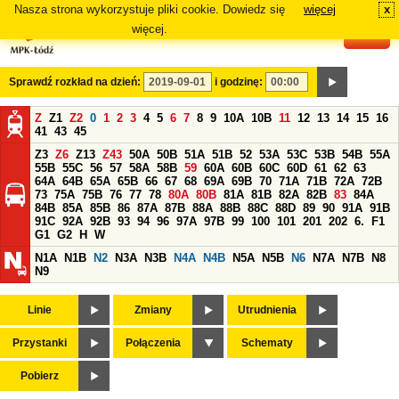
Nasza strona wykorzystuje pliki cookie. Dowiedz się
więcej
x
#
więcej.
Sprawdź rozkład na dzień:
i godzinę:
Z
Z1
Z2
0
1
2
3
4
5
6
7
8
9
10A
10B
11
12
13
14
15
16
41
43
45
Z3
Z6
Z13
Z43
50A
50B
51A
51B
52
53A
53C
53B
54B
55A
55B
55C
56
57
58A
58B
59
60A
60B
60C
60D
61
62
63
64A
64B
65A
65B
66
67
68
69A
69B
70
71A
71B
72A
72B
73
75A
75B
76
77
78
80A
80B
81A
81B
82A
82B
83
84A
84B
85A
85B
86
87A
87B
88A
88B
88C
88D
89
90
91A
91B
91C
92A
92B
93
94
96
97A
97B
99
100
101
201
202
6.
F1
G1
G2
H
W
N1A
N1B
N2
N3A
N3B
N4A
N4B
N5A
N5B
N6
N7A
N7B
N8
N9
Linie
Zmiany
Utrudnienia
Przystanki
Połączenia
Schematy
Pobierz