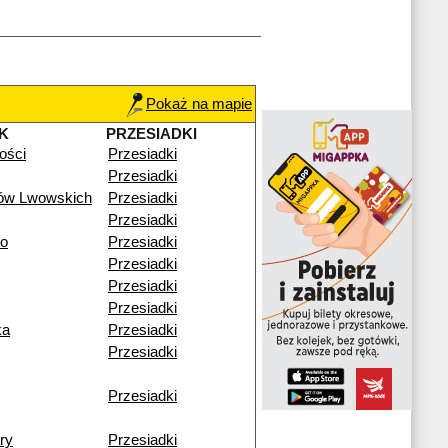
Pokaż na mapie
K
PRZESIADKI
łości
Przesiadki
Przesiadki
ków Lwowskich
Przesiadki
Przesiadki
go
Przesiadki
Przesiadki
Przesiadki
Przesiadki
ka
Przesiadki
Przesiadki
Przesiadki
ry
Przesiadki