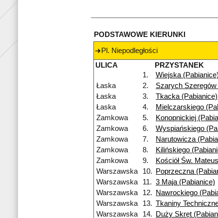
PODSTAWOWE KIERUNKI
Pl. Niepodległości
ULICA
PRZYSTANEK
1.
Wiejska (Pabianice
Łaska
2.
Szarych Szeregów 
Łaska
3.
Tkacka (Pabianice)
Łaska
4.
Mielczarskiego (Pa
Zamkowa
5.
Konopnickiej (Pabia
Zamkowa
6.
Wyspiańskiego (Pa
Zamkowa
7.
Narutowicza (Pabia
Zamkowa
8.
Kilińskiego (Pabian
Zamkowa
9.
Kościół Św. Mateus
Warszawska
10.
Poprzeczna (Pabia
Warszawska
11.
3 Maja (Pabianice)
Warszawska
12.
Nawrockiego (Pabi
Warszawska
13.
Tkaniny Techniczne
Warszawska
14.
Duży Skręt (Pabian