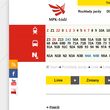
Na
Rozkłady jazdy
Dl
Z
Z1
Z2
0
1
2
3
4
5
6
7
8
9
10A
1
Z3
Z6
Z13
Z43
50A
50B
51A
51B
52
68
69A
69B
70
71A
71B
72A
72B
73
91A
91B
91C
92A
92B
93
94
96
97A
N1A
N1B
N2
N3A
N3B
N4A
N4B
N5A
Start
Rozkłady jazdy
Linie
Lini
Linie
Zmiany
Powrót