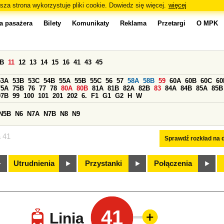
sza strona wykorzystuje pliki cookie. Dowiedz się więcej.
więcej
a pasażera
Bilety
Komunikaty
Reklama
Przetargi
O MPK
0B
11
12
13
14
15
16
41
43
45
53A
53B
53C
54B
55A
55B
55C
56
57
58A
58B
59
60A
60B
60C
60
75A
75B
76
77
78
80A
80B
81A
81B
82A
82B
83
84A
84B
85A
85B
97B
99
100
101
201
202
6.
F1
G1
G2
H
W
N5B
N6
N7A
N7B
N8
N9
a 41
Sprawdź rozkład na d
Utrudnienia
Przystanki
Połączenia
41
Linia