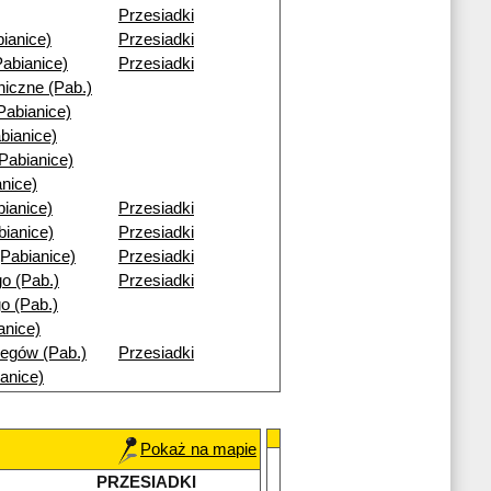
Przesiadki
ianice)
Przesiadki
abianice)
Przesiadki
niczne (Pab.)
Pabianice)
bianice)
Pabianice)
nice)
ianice)
Przesiadki
bianice)
Przesiadki
Pabianice)
Przesiadki
o (Pab.)
Przesiadki
o (Pab.)
anice)
egów (Pab.)
Przesiadki
anice)
Pokaż na mapie
PRZESIADKI