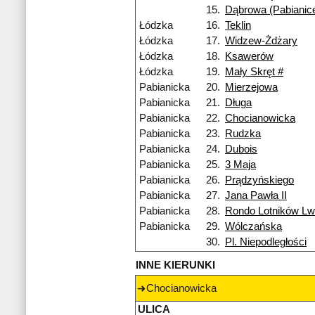
15.
Dąbrowa (Pabianic
Łódzka
16.
Teklin
Łódzka
17.
Widzew-Żdżary
Łódzka
18.
Ksawerów
Łódzka
19.
Mały Skręt #
Pabianicka
20.
Mierzejowa
Pabianicka
21.
Długa
Pabianicka
22.
Chocianowicka
Pabianicka
23.
Rudzka
Pabianicka
24.
Dubois
Pabianicka
25.
3 Maja
Pabianicka
26.
Prądzyńskiego
Pabianicka
27.
Jana Pawła II
Pabianicka
28.
Rondo Lotników L
Pabianicka
29.
Wólczańska
30.
Pl. Niepodległości
INNE KIERUNKI
Chocianowicka
ULICA