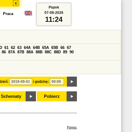
x
Piątek
07-08-2026
Praca
11:24
D
61
62
63
64A
64B
65A
65B
66
67
86
87A
87B
88A
88B
88C
88D
89
90
zień:
i godzinę:
Schematy
Pobierz
Pomoc