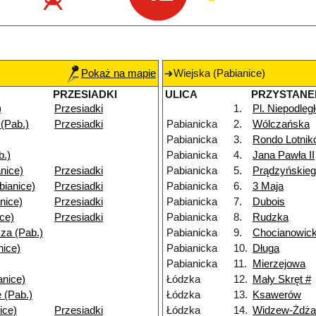
Pokaż na mapie
Wiejska (Pabianice)
PRZESIADKI
ULICA
PRZYSTANE
)
Przesiadki
1.
Pl. Niepodleg
(Pab.)
Przesiadki
Pabianicka
2.
Wólczańska
Pabianicka
3.
Rondo Lotni
b.)
Pabianicka
4.
Jana Pawła II
nice)
Przesiadki
Pabianicka
5.
Prądzyńskie
bianice)
Przesiadki
Pabianicka
6.
3 Maja
nice)
Przesiadki
Pabianicka
7.
Dubois
ice)
Przesiadki
Pabianicka
8.
Rudzka
za (Pab.)
Pabianicka
9.
Chocianowic
nice)
Pabianicka
10.
Długa
Pabianicka
11.
Mierzejowa
anice)
Łódzka
12.
Mały Skręt #
 (Pab.)
Łódzka
13.
Ksawerów
ice)
Przesiadki
Łódzka
14.
Widzew-Żdża