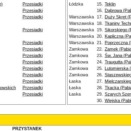
e)
Przesiadki
Łódzka
15.
Teklin
Przesiadki
16.
Dąbrowa (Pab
Przesiadki
Warszawska
17.
Duży Skręt (P
Warszawska
18.
Tkaniny Tech
Przesiadki
Warszawska
19.
Sikorskiego (
Warszawska
20.
Kapliczna (Pa
Przesiadki
Warszawska
21.
Poprzeczna (
Przesiadki
Zamkowa
22.
Zamek (Pabia
Przesiadki
Zamkowa
23.
Św. Jana (Pab
Przesiadki
Zamkowa
24.
Traugutta (Pa
Przesiadki
Zamkowa
25.
Lutomierska (
Przesiadki
Zamkowa
26.
Staszewskieg
Przesiadki
Łaska
27.
Mielczarskieg
wowskich
Przesiadki
Łaska
28.
Tkacka (Pabi
Przesiadki
Łaska
29.
Szarych Szer
30.
Wiejska (Pabi
PRZYSTANEK