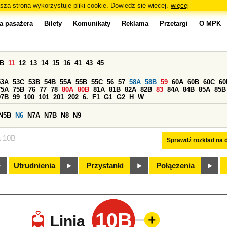
sza strona wykorzystuje pliki cookie. Dowiedz się więcej.
więcej
a pasażera
Bilety
Komunikaty
Reklama
Przetargi
O MPK
0B
11
12
13
14
15
16
41
43
45
53A
53C
53B
54B
55A
55B
55C
56
57
58A
58B
59
60A
60B
60C
60
75A
75B
76
77
78
80A
80B
81A
81B
82A
82B
83
84A
84B
85A
85B
97B
99
100
101
201
202
6.
F1
G1
G2
H
W
N5B
N6
N7A
N7B
N8
N9
a 10B
Sprawdź rozkład na d
Utrudnienia
Przystanki
Połączenia
10B
Linia