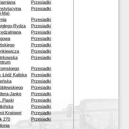
iarniana
Przesiadki
nstytucyjna
Przesiadki
i-Ma)
rnia
Przesiadki
igłego-Rydza
Przesiadki
zędzalniana
Przesiadki
rgowa
Przesiadki
ińskiego
Przesiadki
enkiewicza
Przesiadki
otrkowska
Przesiadki
ntrum
romskiego
Przesiadki
. Łódź Kaliska
Przesiadki
leńska
Przesiadki
óblewskiego
Przesiadki
ltera-Janke
Przesiadki
. Piaski
Przesiadki
tkińska
Przesiadki
mii Krajowej
Przesiadki
ok 270
Przesiadki
kinia