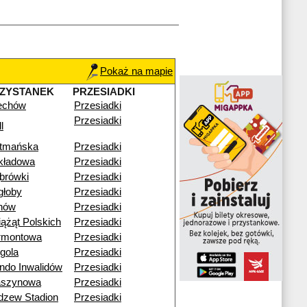
Pokaż na mapie
ZYSTANEK
PRZESIADKI
echów
Przesiadki
Przesiadki
l
tmańska
Przesiadki
kładowa
Przesiadki
brówki
Przesiadki
głoby
Przesiadki
nów
Przesiadki
iążąt Polskich
Przesiadki
rmontowa
Przesiadki
gola
Przesiadki
ndo Inwalidów
Przesiadki
szynowa
Przesiadki
dzew Stadion
Przesiadki