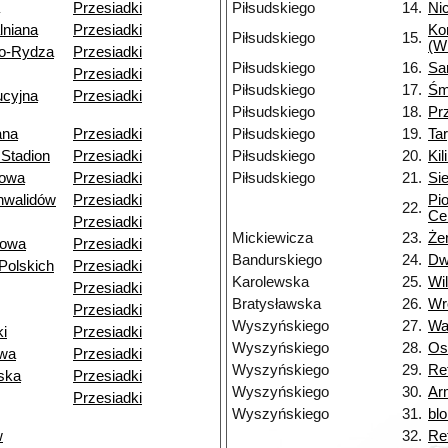
Przesiadki
Piłsudskiego
14.
Nic
lniana
Przesiadki
Ko
Piłsudskiego
15.
(W
o-Rydza
Przesiadki
Piłsudskiego
16.
Sa
Przesiadki
Piłsudskiego
17.
Śm
ucyjna
Przesiadki
Piłsudskiego
18.
Pr
ana
Przesiadki
Piłsudskiego
19.
Ta
Stadion
Przesiadki
Piłsudskiego
20.
Kil
owa
Przesiadki
Piłsudskiego
21.
Si
nwalidów
Przesiadki
Pi
22.
Ce
Przesiadki
Mickiewicza
23.
Że
towa
Przesiadki
Bandurskiego
24.
Dw
Polskich
Przesiadki
Karolewska
25.
Wi
Przesiadki
Bratysławska
26.
Wr
Przesiadki
Wyszyńskiego
27.
Wa
i
Przesiadki
Wyszyńskiego
28.
Os
owa
Przesiadki
Wyszyńskiego
29.
Re
ska
Przesiadki
Wyszyńskiego
30.
Ar
Przesiadki
Wyszyńskiego
31.
bl
w
32.
Ret