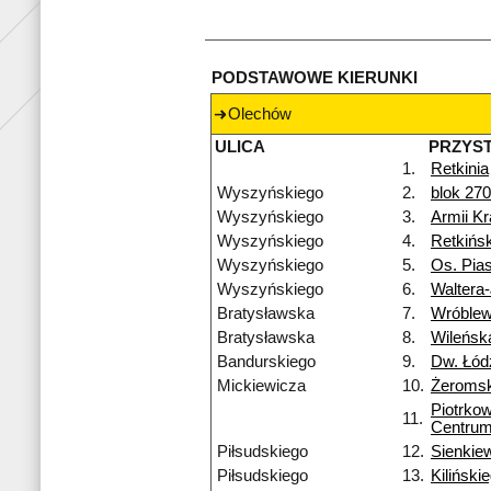
PODSTAWOWE KIERUNKI
Olechów
ULICA
PRZYS
1.
Retkinia
Wyszyńskiego
2.
blok 270
Wyszyńskiego
3.
Armii Kr
Wyszyńskiego
4.
Retkińs
Wyszyńskiego
5.
Os. Pias
Wyszyńskiego
6.
Waltera
Bratysławska
7.
Wróblew
Bratysławska
8.
Wileńsk
Bandurskiego
9.
Dw. Łód
Mickiewicza
10.
Żeromsk
Piotrko
11.
Centru
Piłsudskiego
12.
Sienkie
Piłsudskiego
13.
Kiliński