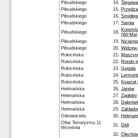
Piłsudskiego
14.
Targowa
Piłsudskiego
15.
Przędza
Piłsudskiego
16.
Śmigłeg
Piłsudskiego
17.
Sarnia
Konstyt
Piłsudskiego
18.
(Wi-Ma)
Piłsudskiego
19.
Niciarni
Piłsudskiego
20.
Widzew 
Rokicińska
21.
Maszyn
Rokicińska
22.
Rondo I
Rokicińska
23.
Gogola
Rokicińska
24.
Lermon
Rokicińska
25.
Książąt 
Hetmańska
26.
Janów
Hetmańska
27.
Zagłoby
Hetmańska
28.
Dąbrówk
Hetmańska
29.
Zakład
Odnowiciela
30.
Hetmań
Ofiar Terroryzmu 11
31.
Dell
Września
32.
Olechó