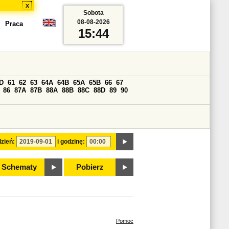
x
Sobota
08-08-2026
Praca
15:44
D
61
62
63
64A
64B
65A
65B
66
67
86
87A
87B
88A
88B
88C
88D
89
90
zień:
i godzinę:
Schematy
Pobierz
Pomoc