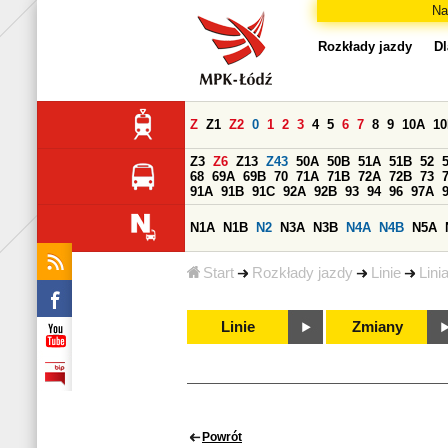
Na
Rozkłady jazdy
Dl
Z
Z1
Z2
0
1
2
3
4
5
6
7
8
9
10A
1
Z3
Z6
Z13
Z43
50A
50B
51A
51B
52
68
69A
69B
70
71A
71B
72A
72B
73
91A
91B
91C
92A
92B
93
94
96
97A
N1A
N1B
N2
N3A
N3B
N4A
N4B
N5A
Start
Rozkłady jazdy
Linie
Lini
Linie
Zmiany
Powrót