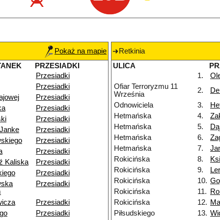
Pokaż na mapie
Retkinia
TANEK
PRZESIADKI
ULICA
PR
Przesiadki
1.
Ol
Przesiadki
Ofiar Terroryzmu 11
2.
Del
Września
ajowej
Przesiadki
Odnowiciela
3.
He
ka
Przesiadki
Hetmańska
4.
Za
ki
Przesiadki
Hetmańska
5.
Dą
-Janke
Przesiadki
Hetmańska
6.
Za
skiego
Przesiadki
Hetmańska
7.
Ja
a
Przesiadki
Rokicińska
8.
Ks
ź Kaliska
Przesiadki
Rokicińska
9.
Le
iego
Przesiadki
Rokicińska
10.
Go
wska
Przesiadki
m
Rokicińska
11.
Ro
wicza
Przesiadki
Rokicińska
12.
Ma
ego
Przesiadki
Piłsudskiego
13.
Wi