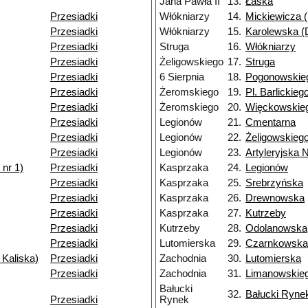
Jana Pawła II
13.
Łaska
Przesiadki
Włókniarzy
14.
Mickiewicza (
Przesiadki
Włókniarzy
15.
Karolewska (D
Przesiadki
Struga
16.
Włókniarzy
Przesiadki
Żeligowskiego
17.
Struga
Przesiadki
6 Sierpnia
18.
Pogonowskie
Przesiadki
Żeromskiego
19.
Pl. Barlickieg
Przesiadki
Żeromskiego
20.
Więckowskieg
Przesiadki
Legionów
21.
Cmentarna
Przesiadki
Legionów
22.
Żeligowskieg
Przesiadki
Legionów
23.
Artyleryjska 
nr 1)
Przesiadki
Kasprzaka
24.
Legionów
Przesiadki
Kasprzaka
25.
Srebrzyńska
Przesiadki
Kasprzaka
26.
Drewnowska
Przesiadki
Kasprzaka
27.
Kutrzeby
Przesiadki
Kutrzeby
28.
Odolanowska
Przesiadki
Lutomierska
29.
Czarnkowska
 Kaliska)
Przesiadki
Zachodnia
30.
Lutomierska
Przesiadki
Zachodnia
31.
Limanowskie
Bałucki
32.
Bałucki Ryne
Przesiadki
Rynek