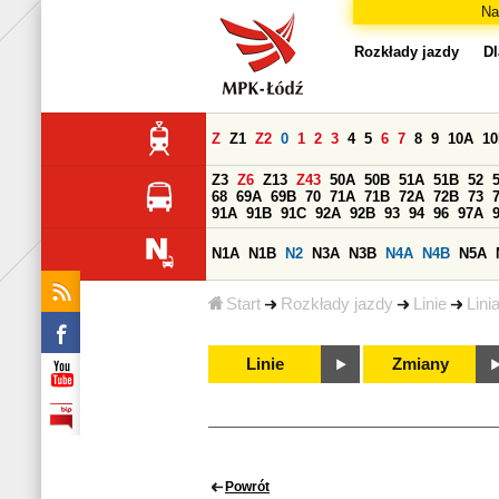
Na
Rozkłady jazdy
Dl
Z
Z1
Z2
0
1
2
3
4
5
6
7
8
9
10A
1
Z3
Z6
Z13
Z43
50A
50B
51A
51B
52
68
69A
69B
70
71A
71B
72A
72B
73
91A
91B
91C
92A
92B
93
94
96
97A
N1A
N1B
N2
N3A
N3B
N4A
N4B
N5A
Start
Rozkłady jazdy
Linie
Lini
Linie
Zmiany
Powrót