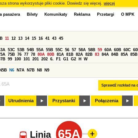
sza strona wykorzystuje pliki cookie. Dowiedz się więcej.
więcej
a pasażera
Bilety
Komunikaty
Reklama
Przetargi
O MPK
0B
11
12
13
14
15
16
41
43
45
53A
53C
53B
54B
55A
55B
55C
56
57
58A
58B
59
60A
60B
60C
60
75A
75B
76
77
78
80A
80B
81A
81B
82A
82B
83
84A
84B
85A
85B
97B
99
100
101
201
202
6.
F1
G1
G2
H
W
N5B
N6
N7A
N7B
N8
N9
a 65A
Sprawdź rozkład na d
Utrudnienia
Przystanki
Połączenia
65A
Linia