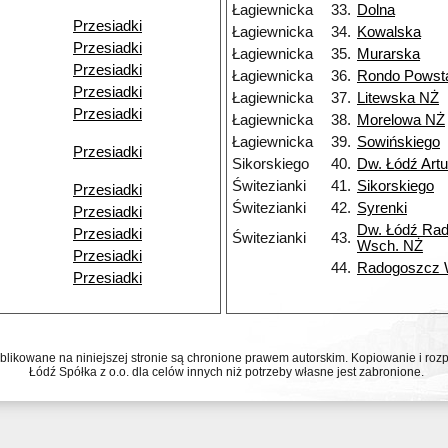
Łagiewnicka
33.
Dolna
Przesiadki
Łagiewnicka
34.
Kowalska
Przesiadki
Łagiewnicka
35.
Murarska
Przesiadki
Łagiewnicka
36.
Rondo Powst
Przesiadki
Łagiewnicka
37.
Litewska NŻ
Przesiadki
Łagiewnicka
38.
Morelowa NŻ
Łagiewnicka
39.
Sowińskiego
Przesiadki
Sikorskiego
40.
Dw. Łódź Art
Świtezianki
41.
Sikorskiego
Przesiadki
Świtezianki
42.
Syrenki
Przesiadki
Dw. Łódź Ra
Przesiadki
Świtezianki
43.
Wsch. NŻ
Przesiadki
44.
Radogoszcz
Przesiadki
ublikowane na niniejszej stronie są chronione prawem autorskim. Kopiowanie i r
Łódź Spółka z o.o. dla celów innych niż potrzeby własne jest zabronione.