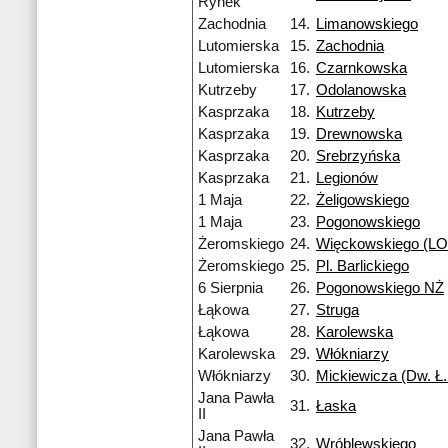
Rynek
Zachodnia
14.
Limanowskiego
Lutomierska
15.
Zachodnia
Lutomierska
16.
Czarnkowska
Kutrzeby
17.
Odolanowska
Kasprzaka
18.
Kutrzeby
Kasprzaka
19.
Drewnowska
Kasprzaka
20.
Srebrzyńska
Kasprzaka
21.
Legionów
1 Maja
22.
Żeligowskiego
1 Maja
23.
Pogonowskiego
Żeromskiego
24.
Więckowskiego (LO 
Żeromskiego
25.
Pl. Barlickiego
6 Sierpnia
26.
Pogonowskiego NŻ
Łąkowa
27.
Struga
Łąkowa
28.
Karolewska
Karolewska
29.
Włókniarzy
Włókniarzy
30.
Mickiewicza (Dw. Ł.
Jana Pawła
31.
Łaska
II
Jana Pawła
32.
Wróblewskiego