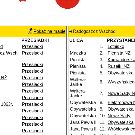
Pokaż na mapie
Radogoszcz Wschód
PRZESIADKI
ULICA
PRZYSTANE
ód
Przesiadki
1.
Lotnisko
cz Wsch.
Przesiadki
Maczka
2.
Pienista NŻ
Pienista
3.
Komandorsk
Przesiadki
Pienista
4.
Rusałki NŻ
Przesiadki
Pienista
5.
Obywatelska
k NŻ
Przesiadki
Waltera-
6.
Wyszyńskieg
Przesiadki
Janke
Przesiadki
Waltera-
7.
Nowe Sady 
Janke
Przesiadki
Obywatelska
8.
Elektronowa 
1863r.
Przesiadki
Obywatelska
9.
Obywatelska
Przesiadki
Obywatelska
10.
Nowe Sady
Przesiadki
Jana Pawła II
11.
Obywatelska
Przesiadki
Jana Pawła II
12.
Wróblewskie
Przesiadki