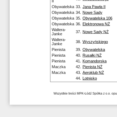
II
Obywatelska
33.
Jana Pawła II
Obywatelska
34.
Nowe Sady
Obywatelska
35.
Obywatelska 106
Obywatelska
36.
Elektronowa NŻ
Waltera-
37.
Nowe Sady NŻ
Janke
Waltera-
38.
Wyszyńskiego
Janke
Pienista
39.
Obywatelska
Pienista
40.
Rusałki NŻ
Pienista
41.
Komandorska
Maczka
42.
Pienista NŻ
Maczka
43.
Aeroklub NŻ
44.
Lotnisko
Wszystkie treści MPK-Łódź Spółka z o.o. op