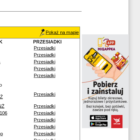
Pokaż na mapie
K
PRZESIADKI
Przesiadki
Przesiadki
a
Przesiadki
Przesiadki
Przesiadki
o
Przesiadki
NŻ
NŻ
Przesiadki
 106
Przesiadki
Przesiadki
Przesiadki
go
Przesiadki