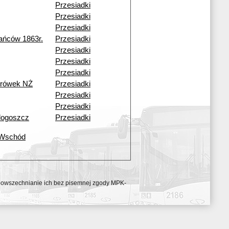
Przesiadki
Przesiadki
Przesiadki
ańców 1863r.
Przesiadki
Przesiadki
Przesiadki
Przesiadki
urówek NŻ
Przesiadki
Przesiadki
Przesiadki
dogoszcz
Przesiadki
 Wschód
ozpowszechnianie ich bez pisemnej zgody MPK-