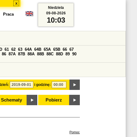
x
Niedziela
09-08-2026
Praca
10:03
D
61
62
63
64A
64B
65A
65B
66
67
86
87A
87B
88A
88B
88C
88D
89
90
zień:
i godzinę:
Schematy
Pobierz
Pomoc