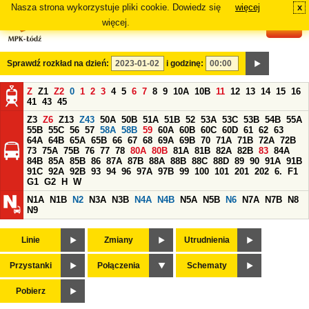
Nasza strona wykorzystuje pliki cookie. Dowiedz się
więcej
x
#
więcej.
Sprawdź rozkład na dzień:
i godzinę:
Z
Z1
Z2
0
1
2
3
4
5
6
7
8
9
10A
10B
11
12
13
14
15
16
41
43
45
Z3
Z6
Z13
Z43
50A
50B
51A
51B
52
53A
53C
53B
54B
55A
55B
55C
56
57
58A
58B
59
60A
60B
60C
60D
61
62
63
64A
64B
65A
65B
66
67
68
69A
69B
70
71A
71B
72A
72B
73
75A
75B
76
77
78
80A
80B
81A
81B
82A
82B
83
84A
84B
85A
85B
86
87A
87B
88A
88B
88C
88D
89
90
91A
91B
91C
92A
92B
93
94
96
97A
97B
99
100
101
201
202
6.
F1
G1
G2
H
W
N1A
N1B
N2
N3A
N3B
N4A
N4B
N5A
N5B
N6
N7A
N7B
N8
N9
Linie
Zmiany
Utrudnienia
Przystanki
Połączenia
Schematy
Pobierz