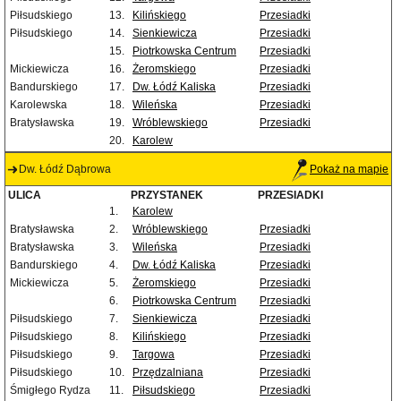
Piłsudskiego
13.
Kilińskiego
Przesiadki
Piłsudskiego
14.
Sienkiewicza
Przesiadki
15.
Piotrkowska Centrum
Przesiadki
Mickiewicza
16.
Żeromskiego
Przesiadki
Bandurskiego
17.
Dw. Łódź Kaliska
Przesiadki
Karolewska
18.
Wileńska
Przesiadki
Bratysławska
19.
Wróblewskiego
Przesiadki
20.
Karolew
Dw. Łódź Dąbrowa
Pokaż na mapie
ULICA
PRZYSTANEK
PRZESIADKI
1.
Karolew
Bratysławska
2.
Wróblewskiego
Przesiadki
Bratysławska
3.
Wileńska
Przesiadki
Bandurskiego
4.
Dw. Łódź Kaliska
Przesiadki
Mickiewicza
5.
Żeromskiego
Przesiadki
6.
Piotrkowska Centrum
Przesiadki
Piłsudskiego
7.
Sienkiewicza
Przesiadki
Piłsudskiego
8.
Kilińskiego
Przesiadki
Piłsudskiego
9.
Targowa
Przesiadki
Piłsudskiego
10.
Przędzalniana
Przesiadki
Śmigłego Rydza
11.
Piłsudskiego
Przesiadki