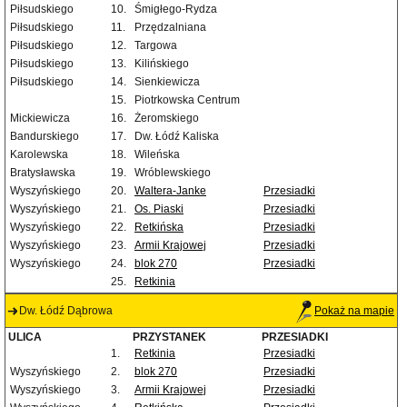
Piłsudskiego
10.
Śmigłego-Rydza
Piłsudskiego
11.
Przędzalniana
Piłsudskiego
12.
Targowa
Piłsudskiego
13.
Kilińskiego
Piłsudskiego
14.
Sienkiewicza
15.
Piotrkowska Centrum
Mickiewicza
16.
Żeromskiego
Bandurskiego
17.
Dw. Łódź Kaliska
Karolewska
18.
Wileńska
Bratysławska
19.
Wróblewskiego
Wyszyńskiego
20.
Waltera-Janke
Przesiadki
Wyszyńskiego
21.
Os. Piaski
Przesiadki
Wyszyńskiego
22.
Retkińska
Przesiadki
Wyszyńskiego
23.
Armii Krajowej
Przesiadki
Wyszyńskiego
24.
blok 270
Przesiadki
25.
Retkinia
Dw. Łódź Dąbrowa
Pokaż na mapie
ULICA
PRZYSTANEK
PRZESIADKI
1.
Retkinia
Przesiadki
Wyszyńskiego
2.
blok 270
Przesiadki
Wyszyńskiego
3.
Armii Krajowej
Przesiadki