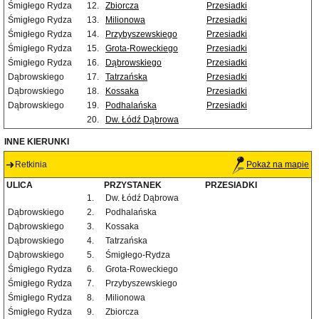
Śmigłego Rydza
12.
Zbiorcza
Przesiadki
Śmigłego Rydza
13.
Milionowa
Przesiadki
Śmigłego Rydza
14.
Przybyszewskiego
Przesiadki
Śmigłego Rydza
15.
Grota-Roweckiego
Przesiadki
Śmigłego Rydza
16.
Dąbrowskiego
Przesiadki
Dąbrowskiego
17.
Tatrzańska
Przesiadki
Dąbrowskiego
18.
Kossaka
Przesiadki
Dąbrowskiego
19.
Podhalańska
Przesiadki
20.
Dw. Łódź Dąbrowa
INNE KIERUNKI
Retkinia
Pokaż na mapie
ULICA
PRZYSTANEK
PRZESIADKI
1.
Dw. Łódź Dąbrowa
Dąbrowskiego
2.
Podhalańska
Dąbrowskiego
3.
Kossaka
Dąbrowskiego
4.
Tatrzańska
Dąbrowskiego
5.
Śmigłego-Rydza
Śmigłego Rydza
6.
Grota-Roweckiego
Śmigłego Rydza
7.
Przybyszewskiego
Śmigłego Rydza
8.
Milionowa
Śmigłego Rydza
9.
Zbiorcza