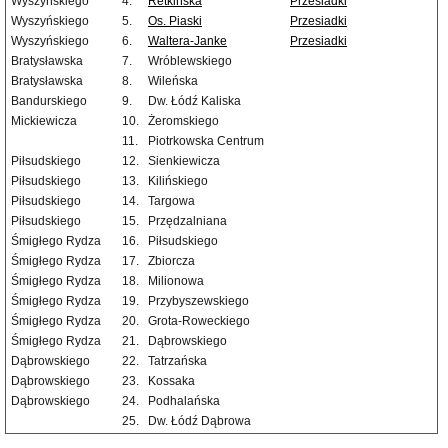
Wyszyńskiego
4.
Retkińska
Przesiadki
Wyszyńskiego
5.
Os. Piaski
Przesiadki
Wyszyńskiego
6.
Waltera-Janke
Przesiadki
Bratysławska
7.
Wróblewskiego
Bratysławska
8.
Wileńska
Bandurskiego
9.
Dw. Łódź Kaliska
Mickiewicza
10.
Żeromskiego
11.
Piotrkowska Centrum
Piłsudskiego
12.
Sienkiewicza
Piłsudskiego
13.
Kilińskiego
Piłsudskiego
14.
Targowa
Piłsudskiego
15.
Przędzalniana
Śmigłego Rydza
16.
Piłsudskiego
Śmigłego Rydza
17.
Zbiorcza
Śmigłego Rydza
18.
Milionowa
Śmigłego Rydza
19.
Przybyszewskiego
Śmigłego Rydza
20.
Grota-Roweckiego
Śmigłego Rydza
21.
Dąbrowskiego
Dąbrowskiego
22.
Tatrzańska
Dąbrowskiego
23.
Kossaka
Dąbrowskiego
24.
Podhalańska
25.
Dw. Łódź Dąbrowa