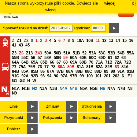
Nasza strona wykorzystuje pliki cookie. Dowiedz się
więcej
x
#
więcej.
Sprawdź rozkład na dzień:
i godzinę:
Z
Z1
Z2
0
1
2
3
4
5
6
7
8
9
10A
10B
11
12
13
14
15
16
41
43
45
Z3
Z6
Z13
Z43
50A
50B
51A
51B
52
53A
53C
53B
54B
55A
55B
55C
56
57
58A
58B
59
60A
60B
60C
60D
61
62
63
64A
64B
65A
65B
66
67
68
69A
69B
70
71A
71B
72A
72B
73
75A
75B
76
77
78
80A
80B
81A
81B
82A
82B
83
84A
84B
85A
85B
86
87A
87B
88A
88B
88C
88D
89
90
91A
91B
91C
92A
92B
93
94
96
97A
97B
99
100
101
201
202
6.
F1
G1
G2
H
W
N1A
N1B
N2
N3A
N3B
N4A
N4B
N5A
N5B
N6
N7A
N7B
N8
N9
Linie
Zmiany
Utrudnienia
Przystanki
Połączenia
Schematy
Pobierz