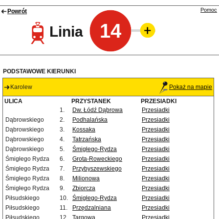
Pomoc
Powrót
14
Linia
PODSTAWOWE KIERUNKI
Karolew
Pokaż na mapie
ULICA
PRZYSTANEK
PRZESIADKI
1.
Dw. Łódź Dąbrowa
Przesiadki
Dąbrowskiego
2.
Podhalańska
Przesiadki
Dąbrowskiego
3.
Kossaka
Przesiadki
Dąbrowskiego
4.
Tatrzańska
Przesiadki
Dąbrowskiego
5.
Śmigłego-Rydza
Przesiadki
Śmigłego Rydza
6.
Grota-Roweckiego
Przesiadki
Śmigłego Rydza
7.
Przybyszewskiego
Przesiadki
Śmigłego Rydza
8.
Milionowa
Przesiadki
Śmigłego Rydza
9.
Zbiorcza
Przesiadki
Piłsudskiego
10.
Śmigłego-Rydza
Przesiadki
Piłsudskiego
11.
Przędzalniana
Przesiadki
Piłsudskiego
12.
Targowa
Przesiadki