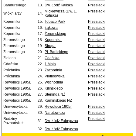
Bandurskiego
13.
Dw. Łódź Kaliska
Przesiadki
Mickiewicza (Dw. Ł.
Przesiadki
Włókniarzy
14.
Kaliska)
Kopernika
15.
Tobaco Park
Przesiadki
Kopernika
16.
Łąkowa
Przesiadki
Kopernika
17.
Żeromskiego
Przesiadki
Żeromskiego
18.
Kopernika
Przesiadki
Żeromskiego
19.
Struga
Przesiadki
Żeromskiego
20.
Pl. Barlickiego
Przesiadki
Zielona
21.
Gdańska
Przesiadki
Gdańska
22.
1 Maja
Przesiadki
Próchnika
23.
Zachodnia
Przesiadki
Próchnika
24.
Piotrkowska
Przesiadki
Rewolucji 1905r.
25.
Wschodnia
Przesiadki
Rewolucji 1905r.
26.
Kilińskiego
Przesiadki
Rewolucji 1905r.
27.
Sterlinga NŻ
Przesiadki
Rewolucji 1905r.
28.
Kamińskiego NŻ
Uniwersytecka
29.
Rewolucji 1905r.
Przesiadki
Uniwersytecka
30.
Narutowicza
Przesiadki
Rodziny
Przesiadki
31.
Dw. Łódź Fabryczna
Poznańskich
32.
Dw. Łódź Fabryczna