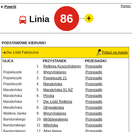
Pomoc
Powrót
86
Linia
PODSTAWOWE KIERUNKI
Dw. Łódź Fabryczna
Pokaż na mapie
ULICA
PRZYSTANEK
PRZESIADKI
1.
Retkinia Kusocińskiego
Przesiadki
Popiełuszki
2.
Wyszyńskiego
Przesiadki
Popiełuszki
3.
Popiełuszki 21
Przesiadki
Popiełuszki
4.
Maratońska
Przesiadki
Maratońska
5.
Maratońska 91 NŻ
Przesiadki
Maratońska
6.
Plocka
Przesiadki
Maratońska
7.
Dw. Łódź Retkinia
Przesiadki
Maratońska
8.
Obywatelska
Przesiadki
Waltera-Janke
9.
Wyszyńskiego
Przesiadki
Bandurskiego
10.
Wróblewskiego
Przesiadki
Bandurskiego
11.
Wileńska
Przesiadki
Bandurskiego
12.
Atlas Arena
Przesiadki