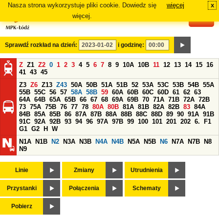
Nasza strona wykorzystuje pliki cookie. Dowiedz się
więcej
x
#
więcej.
Sprawdź rozkład na dzień:
i godzinę:
Z
Z1
Z2
0
1
2
3
4
5
6
7
8
9
10A
10B
11
12
13
14
15
16
41
43
45
Z3
Z6
Z13
Z43
50A
50B
51A
51B
52
53A
53C
53B
54B
55A
55B
55C
56
57
58A
58B
59
60A
60B
60C
60D
61
62
63
64A
64B
65A
65B
66
67
68
69A
69B
70
71A
71B
72A
72B
73
75A
75B
76
77
78
80A
80B
81A
81B
82A
82B
83
84A
84B
85A
85B
86
87A
87B
88A
88B
88C
88D
89
90
91A
91B
91C
92A
92B
93
94
96
97A
97B
99
100
101
201
202
6.
F1
G1
G2
H
W
N1A
N1B
N2
N3A
N3B
N4A
N4B
N5A
N5B
N6
N7A
N7B
N8
N9
Linie
Zmiany
Utrudnienia
Przystanki
Połączenia
Schematy
Pobierz