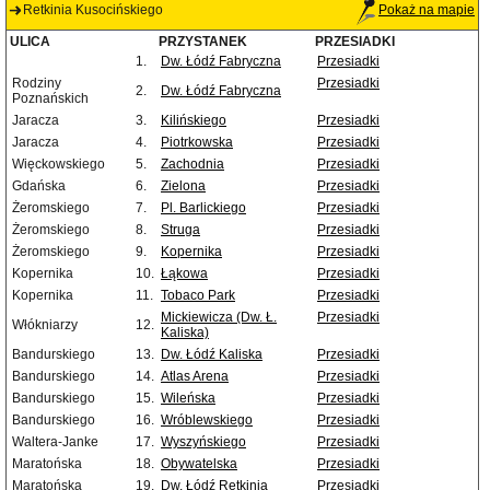
Retkinia Kusocińskiego
Pokaż na mapie
ULICA
PRZYSTANEK
PRZESIADKI
1.
Dw. Łódź Fabryczna
Przesiadki
Rodziny
Przesiadki
2.
Dw. Łódź Fabryczna
Poznańskich
Jaracza
3.
Kilińskiego
Przesiadki
Jaracza
4.
Piotrkowska
Przesiadki
Więckowskiego
5.
Zachodnia
Przesiadki
Gdańska
6.
Zielona
Przesiadki
Żeromskiego
7.
Pl. Barlickiego
Przesiadki
Żeromskiego
8.
Struga
Przesiadki
Żeromskiego
9.
Kopernika
Przesiadki
Kopernika
10.
Łąkowa
Przesiadki
Kopernika
11.
Tobaco Park
Przesiadki
Mickiewicza (Dw. Ł.
Przesiadki
Włókniarzy
12.
Kaliska)
Bandurskiego
13.
Dw. Łódź Kaliska
Przesiadki
Bandurskiego
14.
Atlas Arena
Przesiadki
Bandurskiego
15.
Wileńska
Przesiadki
Bandurskiego
16.
Wróblewskiego
Przesiadki
Waltera-Janke
17.
Wyszyńskiego
Przesiadki
Maratońska
18.
Obywatelska
Przesiadki
Maratońska
19.
Dw. Łódź Retkinia
Przesiadki