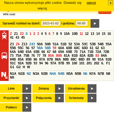
Nasza strona wykorzystuje pliki cookie. Dowiedz się
więcej
x
#
więcej.
Sprawdź rozkład na dzień:
i godzinę:
Z
Z1
Z2
0
1
2
3
4
5
6
7
8
9
10A
10B
11
12
13
14
15
16
41
43
45
Z3
Z6
Z13
Z43
50A
50B
51A
51B
52
53A
53C
53B
54B
55A
55B
55C
56
57
58A
58B
59
60A
60B
60C
60D
61
62
63
64A
64B
65A
65B
66
67
68
69A
69B
70
71A
71B
72A
72B
73
75A
75B
76
77
78
80A
80B
81A
81B
82A
82B
83
84A
84B
85A
85B
86
87A
87B
88A
88B
88C
88D
89
90
91A
91B
91C
92A
92B
93
94
96
97A
97B
99
100
101
201
202
6.
F1
G1
G2
H
W
N1A
N1B
N2
N3A
N3B
N4A
N4B
N5A
N5B
N6
N7A
N7B
N8
N9
Linie
Zmiany
Utrudnienia
Przystanki
Połączenia
Schematy
Pobierz