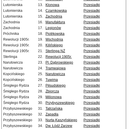
Lutomierska
13.
Klonowa
Przesiadki
Lutomierska
14.
Czarnkowska
Przesiadki
Lutomierska
15.
Zachodnia
Przesiadki
Zachodnia
16.
Manufaktura
Przesiadki
Zachodnia
17.
Legionów
Przesiadki
Próchnika
18.
Piotrkowska
Przesiadki
Rewolucji 1905r.
19.
Wschodnia
Przesiadki
Rewolucji 1905r.
20.
Kilińskiego
Przesiadki
Rewolucji 1905r.
21.
Sterlinga NŻ
Przesiadki
Sterlinga
22.
Rewolucji 1905r.
Przesiadki
Narutowicza
23.
Pl. Dąbrowskiego
Przesiadki
Narutowicza
24.
Tramwajowa
Przesiadki
Kopcińskiego
25.
Narutowicza
Przesiadki
Kopcińskiego
26.
Tuwima
Przesiadki
Śmigłego Rydza
27.
Piłsudskiego
Przesiadki
Śmigłego Rydza
28.
Zbiorcza
Przesiadki
Śmigłego Rydza
29.
Milionowa
Przesiadki
Śmigłego Rydza
30.
Przybyszewskiego
Przesiadki
Przybyszewskiego
31.
Tatrzańska
Przesiadki
Przybyszewskiego
32.
Zapadła
Przesiadki
Przybyszewskiego
33.
Nurta-Kaszyńskiego
Przesiadki
Przybyszewskiego
34.
Dw. Łódź Zarzew
Przesiadki