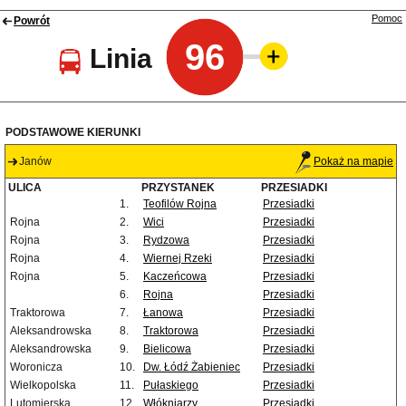
Pomoc
Powrót
96
Linia
PODSTAWOWE KIERUNKI
Janów
Pokaż na mapie
ULICA
PRZYSTANEK
PRZESIADKI
1.
Teofilów Rojna
Przesiadki
Rojna
2.
Wici
Przesiadki
Rojna
3.
Rydzowa
Przesiadki
Rojna
4.
Wiernej Rzeki
Przesiadki
Rojna
5.
Kaczeńcowa
Przesiadki
6.
Rojna
Przesiadki
Traktorowa
7.
Łanowa
Przesiadki
Aleksandrowska
8.
Traktorowa
Przesiadki
Aleksandrowska
9.
Bielicowa
Przesiadki
Woronicza
10.
Dw. Łódź Żabieniec
Przesiadki
Wielkopolska
11.
Pułaskiego
Przesiadki
Lutomierska
12.
Włókniarzy
Przesiadki