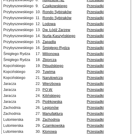
Przybyszewskiego
8.
Augustów NŻ
Przesiadki
Przybyszewskiego
9.
Czajkowskiego
Przesiadki
Przybyszewskiego
10.
Rondo Sybiraków
Przesiadki
Przybyszewskiego
11.
Rondo Sybiraków
Przesiadki
Przybyszewskiego
12.
Lodowa
Przesiadki
Przybyszewskiego
13.
Dw. Łódź Zarzew
Przesiadki
Przybyszewskiego
14.
Nurta-Kaszyńskiego
Przesiadki
Przybyszewskiego
15.
Zapadła
Przesiadki
Przybyszewskiego
16.
Śmigłego-Rydza
Przesiadki
Śmigłego Rydza
17.
Milionowa
Przesiadki
Śmigłego Rydza
18.
Zbiorcza
Przesiadki
Kopcińskiego
19.
Piłsudskiego
Przesiadki
Kopcińskiego
20.
Tuwima
Przesiadki
Kopcińskiego
21.
Narutowicza
Przesiadki
Jaracza
22.
Wierzbowa
Przesiadki
Jaracza
23.
P.O.W.
Przesiadki
Jaracza
24.
Kilińskiego
Przesiadki
Jaracza
25.
Piotrkowska
Przesiadki
Zachodnia
26.
Legionów
Przesiadki
Zachodnia
27.
Manufaktura
Przesiadki
Lutomierska
28.
Zachodnia
Przesiadki
Lutomierska
29.
Czarnkowska
Przesiadki
Lutomierska
30.
Klonowa
Przesiadki