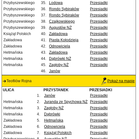
Przybyszewskiego
35.
Lodowa
Przesiadki
Przybyszewskiego
36.
Rondo Sybiraków
Przesiadki
Przybyszewskiego
37.
Rondo Sybiraków
Przesiadki
Przybyszewskiego
38.
Czajkowskiego
Przesiadki
Przybyszewskiego
39.
Augustów NŻ
Przesiadki
Książąt Polskich
40.
Zakładowa
Przesiadki
Zakładowa
41.
Piasta Kołodzieja
Przesiadki
Zakładowa
42.
Odnowiciela
Przesiadki
Hetmańska
43.
Zakładowa
Przesiadki
Hetmańska
44.
Dąbrówki NŻ
Przesiadki
Hetmańska
45.
Zagłoby NŻ
Przesiadki
46.
Janów
Teofilów Rojna
Pokaż na mapie
ULICA
PRZYSTANEK
PRZESIADKI
1.
Janów
Przesiadki
Hetmańska
2.
Juranda ze Spychowa NŻ
Przesiadki
Hetmańska
3.
Zagłoby NŻ
Przesiadki
Hetmańska
4.
Dąbrówki
Przesiadki
Zakładowa
5.
Hetmańska
Przesiadki
Zakładowa
6.
Odnowiciela
Przesiadki
Zakładowa
7.
Książąt Polskich
Przesiadki