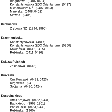
Biegunowa (0406, 0404)
Konstantynowska (ZOO Orientarium) (0417)
Michałowicza NŻ (0407, 0403)
Minerska (0408, 0402)
Siewna (0405)
Krokusowa
Zrębowa NŻ (1894, 1895)
Krzemieniecka
Konstantynowska (4817)
Konstantynowska (ZOO Orientarium) (0350)
Kowieńska (0412, 0415)
Retkińska (0411, 0416)
Książąt Polskich
Zakładowa (0418)
Kurczaki
Cm. Kurczaki (0421, 0423)
Rzgowska (0419)
Socjalna (0420, 0424)
Kusocińskiego
Armii Krajowej (0432, 0431)
Babickiego (1962, 1961)
Popiełuszki (0433, 0430)
Retkińska (1960)