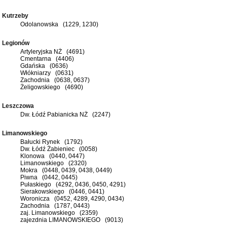
Kutrzeby
Odolanowska (1229, 1230)
Legionów
Artyleryjska NŻ (4691)
Cmentarna (4406)
Gdańska (0636)
Włókniarzy (0631)
Zachodnia (0638, 0637)
Żeligowskiego (4690)
Leszczowa
Dw. Łódź Pabianicka NŻ (2247)
Limanowskiego
Bałucki Rynek (1792)
Dw. Łódź Żabieniec (0058)
Klonowa (0440, 0447)
Limanowskiego (2320)
Mokra (0448, 0439, 0438, 0449)
Piwna (0442, 0445)
Pułaskiego (4292, 0436, 0450, 4291)
Sierakowskiego (0446, 0441)
Woronicza (0452, 4289, 4290, 0434)
Zachodnia (1787, 0443)
zaj. Limanowskiego (2359)
zajezdnia LIMANOWSKIEGO (9013)