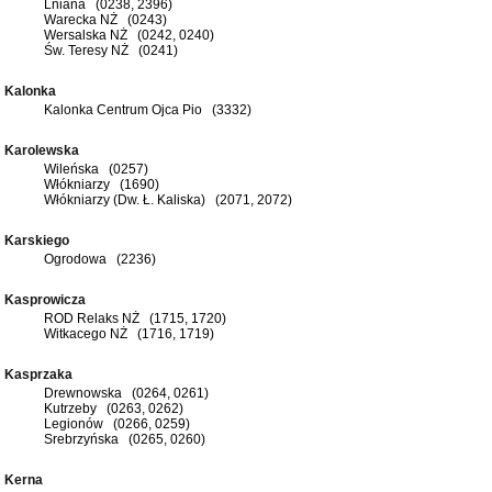
Lniana (0238, 2396)
Warecka NŻ (0243)
Wersalska NŻ (0242, 0240)
Św. Teresy NŻ (0241)
Kalonka
Kalonka Centrum Ojca Pio (3332)
Karolewska
Wileńska (0257)
Włókniarzy (1690)
Włókniarzy (Dw. Ł. Kaliska) (2071, 2072)
Karskiego
Ogrodowa (2236)
Kasprowicza
ROD Relaks NŻ (1715, 1720)
Witkacego NŻ (1716, 1719)
Kasprzaka
Drewnowska (0264, 0261)
Kutrzeby (0263, 0262)
Legionów (0266, 0259)
Srebrzyńska (0265, 0260)
Kerna