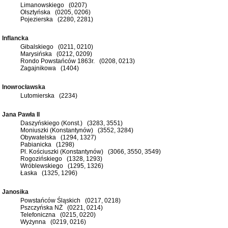
Limanowskiego (0207)
Olsztyńska (0205, 0206)
Pojezierska (2280, 2281)
Inflancka
Gibalskiego (0211, 0210)
Marysińska (0212, 0209)
Rondo Powstańców 1863r. (0208, 0213)
Zagajnikowa (1404)
Inowrocławska
Lutomierska (2234)
Jana Pawła II
Daszyńskiego (Konst.) (3283, 3551)
Moniuszki (Konstantynów) (3552, 3284)
Obywatelska (1294, 1327)
Pabianicka (1298)
Pl. Kościuszki (Konstantynów) (3066, 3550, 3549)
Rogozińskiego (1328, 1293)
Wróblewskiego (1295, 1326)
Łaska (1325, 1296)
Janosika
Powstańców Śląskich (0217, 0218)
Pszczyńska NŻ (0221, 0214)
Telefoniczna (0215, 0220)
Wyżynna (0219, 0216)