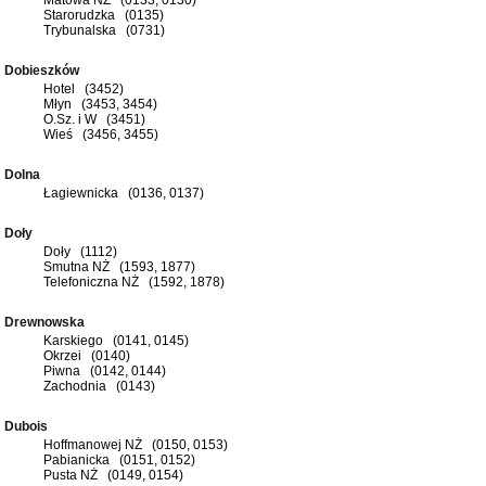
Starorudzka (0135)
Trybunalska (0731)
Dobieszków
Hotel (3452)
Młyn (3453, 3454)
O.Sz. i W (3451)
Wieś (3456, 3455)
Dolna
Łagiewnicka (0136, 0137)
Doły
Doły (1112)
Smutna NŻ (1593, 1877)
Telefoniczna NŻ (1592, 1878)
Drewnowska
Karskiego (0141, 0145)
Okrzei (0140)
Piwna (0142, 0144)
Zachodnia (0143)
Dubois
Hoffmanowej NŻ (0150, 0153)
Pabianicka (0151, 0152)
Pusta NŻ (0149, 0154)