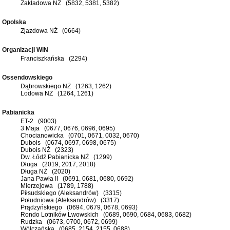
Zakładowa NŻ (5832, 5381, 5382)
Opolska
Zjazdowa NŻ (0664)
Organizacji WiN
Franciszkańska (2294)
Ossendowskiego
Dąbrowskiego NŻ (1263, 1262)
Lodowa NŻ (1264, 1261)
Pabianicka
ET-2 (9003)
3 Maja (0677, 0676, 0696, 0695)
Chocianowicka (0701, 0671, 0032, 0670)
Dubois (0674, 0697, 0698, 0675)
Dubois NŻ (2323)
Dw. Łódź Pabianicka NŻ (1299)
Długa (2019, 2017, 2018)
Długa NŻ (2020)
Jana Pawła II (0691, 0681, 0680, 0692)
Mierzejowa (1789, 1788)
Piłsudskiego (Aleksandrów) (3315)
Południowa (Aleksandrów) (3317)
Prądzyńskiego (0694, 0679, 0678, 0693)
Rondo Lotników Lwowskich (0689, 0690, 0684, 0683, 0682)
Rudzka (0673, 0700, 0672, 0699)
Wólczańska (0685, 2154, 2155, 0688)