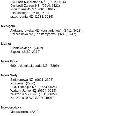
Dw. Łódź Niciarniana NŻ (0612, 0614)
Dw. Łódź Zarzew NŻ (2214, 2421)
Niciarniana 45 NŻ (0610, 0617)
Piłsudskiego (0616, 0611)
przychodnia NŻ (1633, 1634)
Niesięcin
Aleksandrowska NŻ (Konstantynów) (3411, 3418)
Szczecińska NŻ (Konstantynów) (3246, 3247)
Niższa
Broniewskiego (2462)
Śląska (2180, 2179)
Nowe Górki
600-lecia miasta Łodzi NŻ (5399)
Nowe Sady
Elektronowa NŻ (0621, 2326)
Pustynna (2260)
ROD Olimpijka NŻ (0623, 0626)
Waltera-Janke NŻ (0624, 0625)
zajezdnia MPK NŻ (1611, 0622)
zajezdnia NOWE SADY (9012)
Nowogrodzka
Mazowiecka (2210)