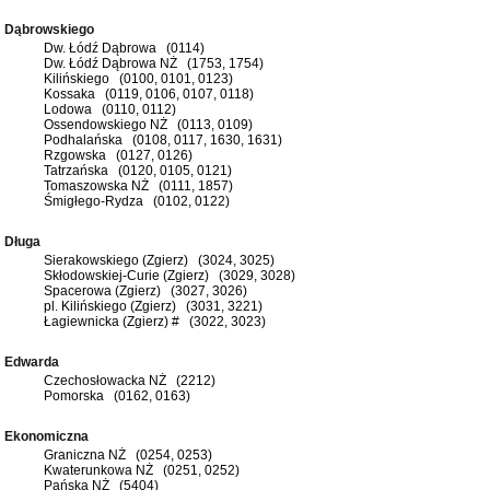
Dąbrowskiego
Dw. Łódź Dąbrowa (0114)
Dw. Łódź Dąbrowa NŻ (1753, 1754)
Kilińskiego (0100, 0101, 0123)
Kossaka (0119, 0106, 0107, 0118)
Lodowa (0110, 0112)
Ossendowskiego NŻ (0113, 0109)
Podhalańska (0108, 0117, 1630, 1631)
Rzgowska (0127, 0126)
Tatrzańska (0120, 0105, 0121)
Tomaszowska NŻ (0111, 1857)
Śmigłego-Rydza (0102, 0122)
Długa
Sierakowskiego (Zgierz) (3024, 3025)
Skłodowskiej-Curie (Zgierz) (3029, 3028)
Spacerowa (Zgierz) (3027, 3026)
pl. Kilińskiego (Zgierz) (3031, 3221)
Łagiewnicka (Zgierz) # (3022, 3023)
Edwarda
Czechosłowacka NŻ (2212)
Pomorska (0162, 0163)
Ekonomiczna
Graniczna NŻ (0254, 0253)
Kwaterunkowa NŻ (0251, 0252)
Pańska NŻ (5404)