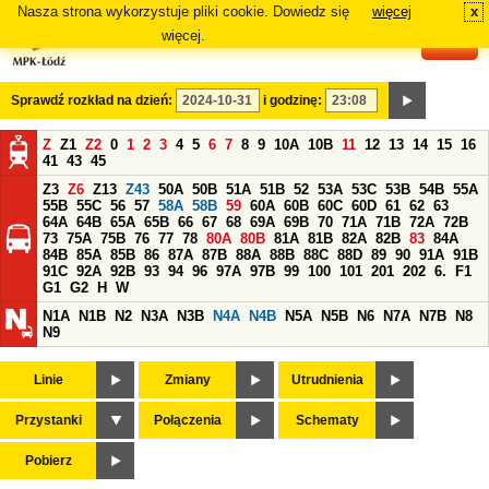
Nasza strona wykorzystuje pliki cookie. Dowiedz się
więcej
x
#
więcej.
Sprawdź rozkład na dzień:
i godzinę:
Z
Z1
Z2
0
1
2
3
4
5
6
7
8
9
10A
10B
11
12
13
14
15
16
41
43
45
Z3
Z6
Z13
Z43
50A
50B
51A
51B
52
53A
53C
53B
54B
55A
55B
55C
56
57
58A
58B
59
60A
60B
60C
60D
61
62
63
64A
64B
65A
65B
66
67
68
69A
69B
70
71A
71B
72A
72B
73
75A
75B
76
77
78
80A
80B
81A
81B
82A
82B
83
84A
84B
85A
85B
86
87A
87B
88A
88B
88C
88D
89
90
91A
91B
91C
92A
92B
93
94
96
97A
97B
99
100
101
201
202
6.
F1
G1
G2
H
W
N1A
N1B
N2
N3A
N3B
N4A
N4B
N5A
N5B
N6
N7A
N7B
N8
N9
Linie
Zmiany
Utrudnienia
Przystanki
Połączenia
Schematy
Pobierz