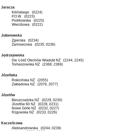
Jaracza
Kilińskiego (0224)
P.O.W. (0223)
Piotrkowska (0225)
Wierzbowa (0222)
Julianowska
Zgierska (0234)
Żarnowcowa (0235, 0236)
Jędrzejowska
Dw. Łódź Olechów Wiadukt NŻ (2244, 2245)
Tomaszowska NŻ (2368, 2369)
Józefiaka
Rokicińska NŻ (2055)
Zakładowa NŻ (2076, 2077)
Józefów
Bieszczadzka NŻ (0229, 0230)
Józefów 60 NŻ (0228, 0231)
Nowe Górki NŻ (0232, 0227)
Rzgowska NŻ (0233, 0226)
Kaczeńcowa
Aleksandrowska (0244, 0239)