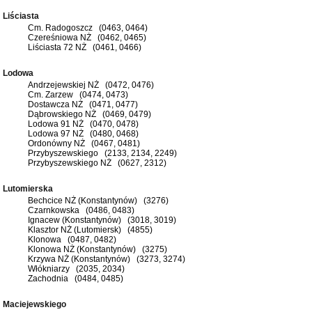
Liściasta
Cm. Radogoszcz (0463, 0464)
Czereśniowa NŻ (0462, 0465)
Liściasta 72 NŻ (0461, 0466)
Lodowa
Andrzejewskiej NŻ (0472, 0476)
Cm. Zarzew (0474, 0473)
Dostawcza NŻ (0471, 0477)
Dąbrowskiego NŻ (0469, 0479)
Lodowa 91 NŻ (0470, 0478)
Lodowa 97 NŻ (0480, 0468)
Ordonówny NŻ (0467, 0481)
Przybyszewskiego (2133, 2134, 2249)
Przybyszewskiego NŻ (0627, 2312)
Lutomierska
Bechcice NŻ (Konstantynów) (3276)
Czarnkowska (0486, 0483)
Ignacew (Konstantynów) (3018, 3019)
Klasztor NŻ (Lutomiersk) (4855)
Klonowa (0487, 0482)
Klonowa NŻ (Konstantynów) (3275)
Krzywa NŻ (Konstantynów) (3273, 3274)
Włókniarzy (2035, 2034)
Zachodnia (0484, 0485)
Maciejewskiego