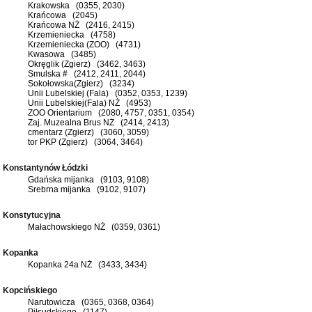
Krakowska (0355, 2030)
Krańcowa (2045)
Krańcowa NŻ (2416, 2415)
Krzemieniecka (4758)
Krzemieniecka (ZOO) (4731)
Kwasowa (3485)
Okręglik (Zgierz) (3462, 3463)
Smulska # (2412, 2411, 2044)
Sokołowska(Zgierz) (3234)
Unii Lubelskiej (Fala) (0352, 0353, 1239)
Unii Lubelskiej(Fala) NŻ (4953)
ZOO Orientarium (2080, 4757, 0351, 0354)
Zaj. Muzealna Brus NŻ (2414, 2413)
cmentarz (Zgierz) (3060, 3059)
tor PKP (Zgierz) (3064, 3464)
Konstantynów Łódzki
Gdańska mijanka (9103, 9108)
Srebrna mijanka (9102, 9107)
Konstytucyjna
Małachowskiego NŻ (0359, 0361)
Kopanka
Kopanka 24a NŻ (3433, 3434)
Kopcińskiego
Narutowicza (0365, 0368, 0364)
Piłsudskiego (1147)