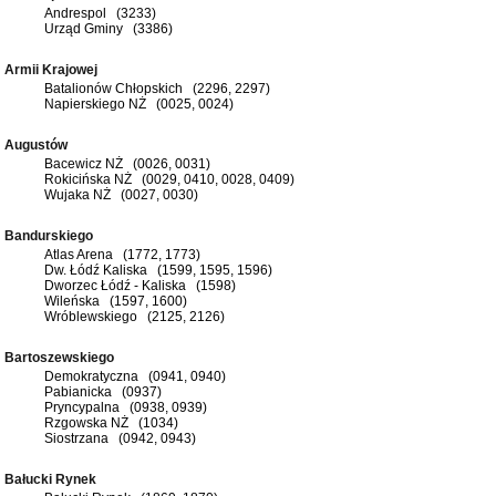
Andrespol (3233)
Urząd Gminy (3386)
Armii Krajowej
Batalionów Chłopskich (2296, 2297)
Napierskiego NŻ (0025, 0024)
Augustów
Bacewicz NŻ (0026, 0031)
Rokicińska NŻ (0029, 0410, 0028, 0409)
Wujaka NŻ (0027, 0030)
Bandurskiego
Atlas Arena (1772, 1773)
Dw. Łódź Kaliska (1599, 1595, 1596)
Dworzec Łódź - Kaliska (1598)
Wileńska (1597, 1600)
Wróblewskiego (2125, 2126)
Bartoszewskiego
Demokratyczna (0941, 0940)
Pabianicka (0937)
Pryncypalna (0938, 0939)
Rzgowska NŻ (1034)
Siostrzana (0942, 0943)
Bałucki Rynek