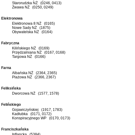
Starorudzka NŻ (0246, 0413)
Żwawa NŻ (0250, 0249)
Elektronowa
Elektronowa 8 NŻ (0165)
Nowe Sady NŻ (1875)
Obywatelska NŻ (0164)
Fabryczna
Kilińskiego NŻ (0169)
Przędzalniana NŻ (0167, 0168)
Targowa NŻ (0166)
Farna
Albańska NŻ (2364, 2365)
Plażowa NŻ (2366, 2367)
Feliksińska
Dworcowa NŻ (1577, 1578)
Felińskiego
Gojawiczyńskiej (1917, 1783)
Kadłubka (0171, 0172)
Konspiracyjnego WP (0170, 0173)
Franciszkańska
Inflancka (5384)