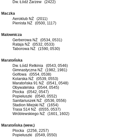
Dw. Łódź Zarzew (2422)
Maczka
Aeroklub NŻ (2011)
Pienista NŻ (0500, 1117)
Malownicza
Gerberowa NŻ (0534, 0531)
Rataja NŻ (0532, 0533)
Taborowa NŻ (1590, 0530)
Maratońska
Dw. Łódź Retkinia (0543, 0546)
Gimnastyczna NŻ (1982, 1981)
Golfowa (0554, 0538)
Kolarska NŻ (0539, 0553)
Maratońska 91 NŻ (0541, 0548)
Obywatelska (0544, 0545)
Plocka (0542, 0547)
Popiełuszki (0540, 0552)
Sanitariuszek NŻ (0536, 0556)
Stadion Miejski NŻ (1654)
Trasa S14 NŻ (0555, 0537)
Wróblewskiego NŻ (1601, 1602)
Maratońska (wew.)
Plocka (2256, 2257)
Popiełuszki (0549, 0550)