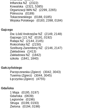
Inflancka NŻ (2322)
Kowalska (2321, 5385)
Organizacji WiN NŻ (2299, 2265)
Północna (0189)
Tokarzewskiego (0188, 0185)
Wojska Polskiego (0183, 2398, 0184)
Gajcego
Dw. Łódź Andrzejów NŻ (2149, 2148)
Gajcego 121 NŻ (0191, 0192)
Rataja NŻ (2144, 2145)
Rokicińska NŻ (2150)
Szelburg-Zarembiny NŻ (2146, 2147)
Zakładowa (1413)
Zakładowa NŻ (1842)
szkoła (1841, 1840)
Gałczyńskiego
Parzęczewska (Zgierz) (3042, 3043)
Tuwima (Zgierz) (3044, 3045)
Łęczycka (Zgierz) (4755)
Gdańska
1 Maja (0195, 0197)
Gdańska (0639)
Legionów (0196)
Struga (0199, 0193)
Zielona (0194, 0198)