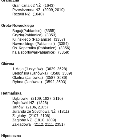
Graniczna
Graniczna 62 NŻ (1643)
Przestrzenna NŻ (2009, 2010)
Rozalii NŻ (1640)
Grota-Roweckiego
Bugaj(Pabianice) (3355)
Gryzla(Pabianice) (3353)
Kilińskiego (Pabianice) (3357)
Nawrockiego (Pabianice) (3354)
Os. Kopernika (Pabianice) (3356)
hala sportowa(Pabianice) (3359)
Główna
1 Maja (Justynów) (3629, 3628)
Bedońska (Janówka) (3588, 3589)
Okólna (Janówka) (3587, 3586)
Rybna (Janówka) (3592, 3593)
Hetmańska
Dąbrówki (2109, 1827, 2110)
Dąbrówki NŻ (1826)
Janów (2106, 2105)
Juranda ze Spychowa NŻ (1811)
Zagłoby (2107, 2108)
Zagłoby NŻ (1810, 1809)
Zakładowa (2112, 2111, 2351)
Hipoteczna