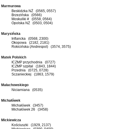
Marmurowa
Beskidzka NŻ (0565, 0557)
Brzezińska (0566)
Moskuliki # (0558, 0564)
Opolska NŻ (0503, 0504)
Marysińska
Inflancka (0568, 2300)
Okopowa (2182, 2181)
Rokicińska (Andrespol) (3574, 3575)
Matek Polskich
ICZMP przychodnia (0727)
ICZMP szpital (1843, 1844)
Przednia (0725, 0728)
Sczanieckiej (1863, 1579)
Małachowskiego
Niciarniana (0535)
Michałówek
Michałówek (3457)
Michałówek 26 (3458)
Mickiewicza
Kościuszki (1929, 2137)
Mickiewicza (0390, 0400)