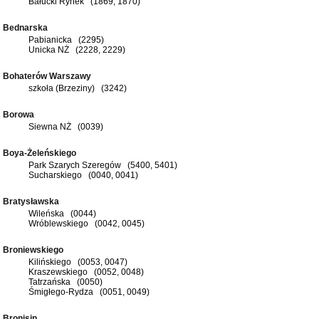
Bałucki Rynek (1869, 1870)
Bednarska
Pabianicka (2295)
Unicka NŻ (2228, 2229)
Bohaterów Warszawy
szkoła (Brzeziny) (3242)
Borowa
Siewna NŻ (0039)
Boya-Żeleńskiego
Park Szarych Szeregów (5400, 5401)
Sucharskiego (0040, 0041)
Bratysławska
Wileńska (0044)
Wróblewskiego (0042, 0045)
Broniewskiego
Kilińskiego (0053, 0047)
Kraszewskiego (0052, 0048)
Tatrzańska (0050)
Śmigłego-Rydza (0051, 0049)
Bronisin