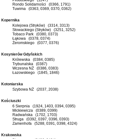
Rondo Solidarności (0366, 1791)
Tuwima (0363, 0369, 0370, 0362)
Kopernika
Kolejowa (Stryków) (3314, 3313)
Słowackiego (Stryków) (3251, 3252)
Tobaco Park (0380, 0373)
Łąkowa (0378, 0374)
Żeromskiego (0377, 0376)
Kosynierów Gdyńskich
Królewska (0384, 0385)
Trybunalska (0387)
Wczesna NŻ (0386, 0383)
Łazowskiego (1845, 1846)
Kotoniarska
Szybowa NŻ (2037, 2038)
Kościuszki
6 Sierpnia (1924, 1403, 0394, 0395)
Mickiewicza (0389, 0399)
Radwańska (1702, 1703)
Struga (0392, 0397, 0396, 0393)
Zamenhofa (5288, 0391, 0398, 4324)
Krakowska