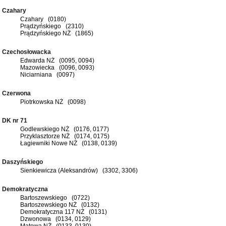
Czahary
Czahary (0180)
Prądzyńskiego (2310)
Prądzyńskiego NŻ (1865)
Czechosłowacka
Edwarda NŻ (0095, 0094)
Mazowiecka (0096, 0093)
Niciarniana (0097)
Czerwona
Piotrkowska NŻ (0098)
DK nr 71
Godlewskiego NŻ (0176, 0177)
Przyklasztorze NŻ (0174, 0175)
Łagiewniki Nowe NŻ (0138, 0139)
Daszyńskiego
Sienkiewicza (Aleksandrów) (3302, 3306)
Demokratyczna
Bartoszewskiego (0722)
Bartoszewskiego NŻ (0132)
Demokratyczna 117 NŻ (0131)
Dzwonowa (0134, 0129)
Matowa NŻ (0133, 0130)