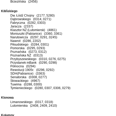
Brzezińska (2456)
Kilińskiego
Dw. Łódź Chojny (2177, 5280)
Dąbrowskiego (0314, 0271)
Fabryczna (0282, 0303)
Jaracza (2337)
Klasztor NŻ (Lutomiersk) (4861)
Moniuszki (Pabianice) (3360, 3361)
Narutowicza (0297, 0291, 0245)
Nawrot (0286, 2202)
Piłsudskiego (0284, 0301)
Pomorska (0295, 0293)
Poznańska (0273, 0312)
Poznańska NŻ (0313)
Przybyszewskiego (0310, 0276, 0275)
Przystanek mBank (0290, 0298)
Północna (0294)
Rewolucji 1905r. (0296, 0292)
SDH(Pabianice) (3363)
Senatorska (0308, 0277)
Słowackiego (4967)
Tuwima (0288, 0300)
Tymienieckiego (0280, 0307, 0306, 0279)
Klonowa
Limanowskiego (0317, 0318)
Lutomierska (2408, 2409, 2410)
Kolumny