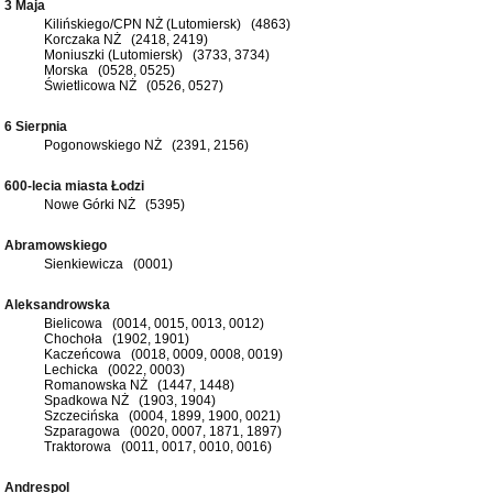
3 Maja
Kilińskiego/CPN NŻ (Lutomiersk) (4863)
Korczaka NŻ (2418, 2419)
Moniuszki (Lutomiersk) (3733, 3734)
Morska (0528, 0525)
Świetlicowa NŻ (0526, 0527)
6 Sierpnia
Pogonowskiego NŻ (2391, 2156)
600-lecia miasta Łodzi
Nowe Górki NŻ (5395)
Abramowskiego
Sienkiewicza (0001)
Aleksandrowska
Bielicowa (0014, 0015, 0013, 0012)
Chochoła (1902, 1901)
Kaczeńcowa (0018, 0009, 0008, 0019)
Lechicka (0022, 0003)
Romanowska NŻ (1447, 1448)
Spadkowa NŻ (1903, 1904)
Szczecińska (0004, 1899, 1900, 0021)
Szparagowa (0020, 0007, 1871, 1897)
Traktorowa (0011, 0017, 0010, 0016)
Andrespol