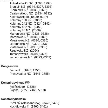
Autostrada A1 NŻ (1796, 1797)
Bronisin NŻ (0344, 5397, 5398)
Cierniówki NŻ (0341, 0325)
Czajewskiego NŻ (0334, 0332)
Kalinowskiego (0339, 0327)
Kolumny 118 NŻ (2068)
Kolumny 242 NŻ (0324, 0342)
Kolumny 432 NŻ (2453)
Kolumny 88 NŻ (2066)
Mahoniowa NŻ (0338, 0328)
Morenowa NŻ (0346, 0345)
Mozaikowa NŻ (0330, 0336)
Ogrodnicza NŻ (0329, 0337)
Platanowa NŻ (0331, 0335)
Rzgowska NŻ (2064)
Tomaszowska (0340, 0326)
Wrzecionowa NŻ (0323, 0343)
Kongresowa
Jutrzenki (1645, 1756)
Pryncypalna NŻ (1646, 1755)
Konspiracyjnego WP
Felińskiego (1628)
Śląska (2255, 2461, 5353)
Konstantynowska
CPN NŻ (Aleksandrów) (3476, 3475)
Kocidłowska # (3460, 3461)