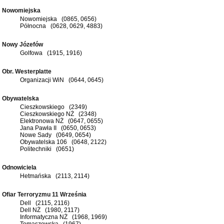
Nowomiejska
Nowomiejska (0865, 0656)
Północna (0628, 0629, 4883)
Nowy Józefów
Golfowa (1915, 1916)
Obr. Westerplatte
Organizacji WiN (0644, 0645)
Obywatelska
Cieszkowskiego (2349)
Cieszkowskiego NŻ (2348)
Elektronowa NŻ (0647, 0655)
Jana Pawła II (0650, 0653)
Nowe Sady (0649, 0654)
Obywatelska 106 (0648, 2122)
Politechniki (0651)
Odnowiciela
Hetmańska (2113, 2114)
Ofiar Terroryzmu 11 Września
Dell (2115, 2116)
Dell NŻ (1980, 2117)
Informatyczna NŻ (1968, 1969)
Tomaszowska (1967)