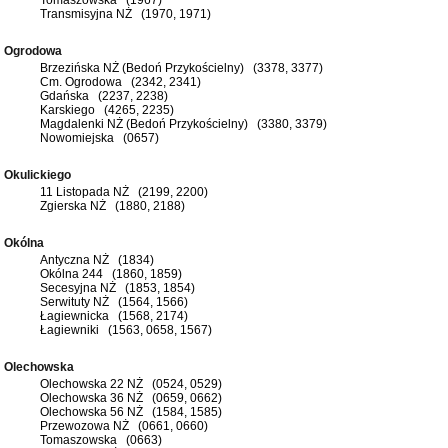
Transmisyjna NŻ (1970, 1971)
Ogrodowa
Brzezińska NŻ (Bedoń Przykościelny) (3378, 3377)
Cm. Ogrodowa (2342, 2341)
Gdańska (2237, 2238)
Karskiego (4265, 2235)
Magdalenki NŻ (Bedoń Przykościelny) (3380, 3379)
Nowomiejska (0657)
Okulickiego
11 Listopada NŻ (2199, 2200)
Zgierska NŻ (1880, 2188)
Okólna
Antyczna NŻ (1834)
Okólna 244 (1860, 1859)
Secesyjna NŻ (1853, 1854)
Serwituty NŻ (1564, 1566)
Łagiewnicka (1568, 2174)
Łagiewniki (1563, 0658, 1567)
Olechowska
Olechowska 22 NŻ (0524, 0529)
Olechowska 36 NŻ (0659, 0662)
Olechowska 56 NŻ (1584, 1585)
Przewozowa NŻ (0661, 0660)
Tomaszowska (0663)