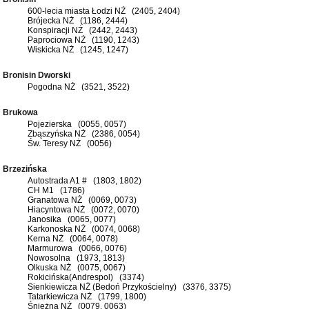
600-lecia miasta Łodzi NŻ (2405, 2404)
Brójecka NŻ (1186, 2444)
Konspiracji NŻ (2442, 2443)
Paprociowa NŻ (1190, 1243)
Wiskicka NŻ (1245, 1247)
Bronisin Dworski
Pogodna NŻ (3521, 3522)
Brukowa
Pojezierska (0055, 0057)
Zbąszyńska NŻ (2386, 0054)
Św. Teresy NŻ (0056)
Brzezińska
Autostrada A1 # (1803, 1802)
CH M1 (1786)
Granatowa NŻ (0069, 0073)
Hiacyntowa NŻ (0072, 0070)
Janosika (0065, 0077)
Karkonoska NŻ (0074, 0068)
Kerna NŻ (0064, 0078)
Marmurowa (0066, 0076)
Nowosolna (1973, 1813)
Olkuska NŻ (0075, 0067)
Rokicińska(Andrespol) (3374)
Sienkiewicza NŻ (Bedoń Przykościelny) (3376, 3375)
Tatarkiewicza NŻ (1799, 1800)
Śnieżna NŻ (0079, 0063)