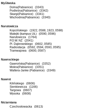
Myśliwska
Dolna(Pabianice) (3343)
Podleśna(Pabianice) (3342)
Skargi(Pabianice) (3341)
Wschodnia(Pabianice) (3340)
Narutowicza
Kopcińskiego (1922, 0588, 1923, 0598)
Matejki (kampus UŁ) (0590, 0596)
Narutowicza (1764)
P.O.W. NŻ (2041)
Pl. Dąbrowskiego (0602, 0585)
Radiostacja (0592, 0594, 0593, 0595)
Tramwajowa (0600, 0587)
Nawrockiego
Gawrońska(Pabianice) (3352)
Mokra(Pabianice) (3351)
Waltera-Janke (Pabianice) (3349)
Nawrot
Kilińskiego (0606)
Sienkiewicza (1166)
Targowa (0607)
Wysoka (0608)
Niciarniana
Czechosłowacka (0613)