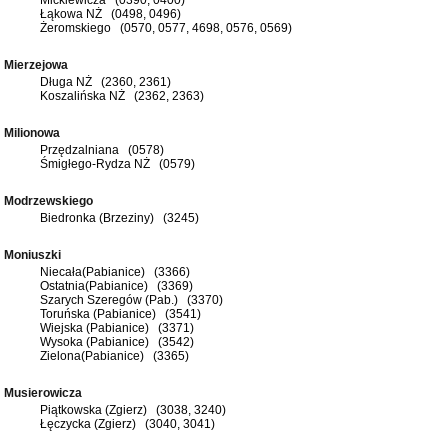
Łąkowa NŻ (0498, 0496)
Żeromskiego (0570, 0577, 4698, 0576, 0569)
Mierzejowa
Długa NŻ (2360, 2361)
Koszalińska NŻ (2362, 2363)
Milionowa
Przędzalniana (0578)
Śmigłego-Rydza NŻ (0579)
Modrzewskiego
Biedronka (Brzeziny) (3245)
Moniuszki
Niecała(Pabianice) (3366)
Ostatnia(Pabianice) (3369)
Szarych Szeregów (Pab.) (3370)
Toruńska (Pabianice) (3541)
Wiejska (Pabianice) (3371)
Wysoka (Pabianice) (3542)
Zielona(Pabianice) (3365)
Musierowicza
Piątkowska (Zgierz) (3038, 3240)
Łęczycka (Zgierz) (3040, 3041)