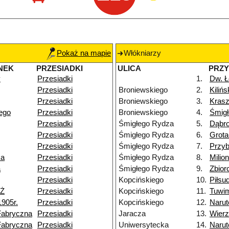
Pokaż na mapie
Włókniarzy
NEK
PRZESIADKI
ULICA
PRZ
y
Przesiadki
1.
Dw. Ł
Przesiadki
Broniewskiego
2.
Kiliń
Przesiadki
Broniewskiego
3.
Kras
iego
Przesiadki
Broniewskiego
4.
Śmig
Przesiadki
Śmigłego Rydza
5.
Dąbr
Przesiadki
Śmigłego Rydza
6.
Grot
Przesiadki
Śmigłego Rydza
7.
Przy
ka
Przesiadki
Śmigłego Rydza
8.
Milio
a
Przesiadki
Śmigłego Rydza
9.
Zbior
Przesiadki
Kopcińskiego
10.
Piłsu
NŻ
Przesiadki
Kopcińskiego
11.
Tuwi
1905r.
Przesiadki
Kopcińskiego
12.
Narut
Fabryczna
Przesiadki
Jaracza
13.
Wier
Fabryczna
Przesiadki
Uniwersytecka
14.
Narut