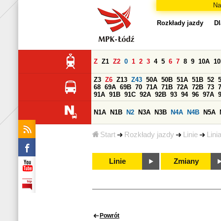
Na
Rozkłady jazdy
Dl
Z
Z1
Z2
0
1
2
3
4
5
6
7
8
9
10A
1
Z3
Z6
Z13
Z43
50A
50B
51A
51B
52
68
69A
69B
70
71A
71B
72A
72B
73
91A
91B
91C
92A
92B
93
94
96
97A
N1A
N1B
N2
N3A
N3B
N4A
N4B
N5A
Start
Rozkłady jazdy
Linie
Lini
Linie
Zmiany
Powrót