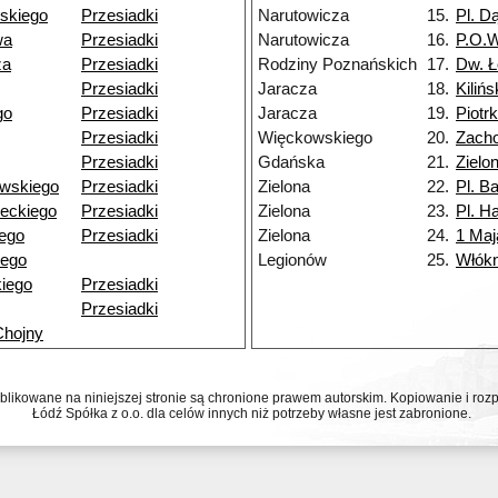
skiego
Przesiadki
Narutowicza
15.
Pl. D
wa
Przesiadki
Narutowicza
16.
P.O.
za
Przesiadki
Rodziny Poznańskich
17.
Dw. Ł
Przesiadki
Jaracza
18.
Kiliń
go
Przesiadki
Jaracza
19.
Piotr
Przesiadki
Więckowskiego
20.
Zacho
Przesiadki
Gdańska
21.
Zielo
wskiego
Przesiadki
Zielona
22.
Pl. Ba
eckiego
Przesiadki
Zielona
23.
Pl. Ha
ego
Przesiadki
Zielona
24.
1 Maj
iego
Legionów
25.
Włókn
iego
Przesiadki
Przesiadki
Chojny
ublikowane na niniejszej stronie są chronione prawem autorskim. Kopiowanie i r
Łódź Spółka z o.o. dla celów innych niż potrzeby własne jest zabronione.