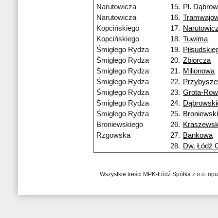
Narutowicza
15.
Pl. Dąbrow
Narutowicza
16.
Tramwajo
Kopcińskiego
17.
Narutowic
Kopcińskiego
18.
Tuwima
Śmigłego Rydza
19.
Piłsudskie
Śmigłego Rydza
20.
Zbiorcza
Śmigłego Rydza
21.
Milionowa
Śmigłego Rydza
22.
Przybysze
Śmigłego Rydza
23.
Grota-Row
Śmigłego Rydza
24.
Dąbrowski
Śmigłego Rydza
25.
Broniewsk
Broniewskiego
26.
Kraszewsk
Rzgowska
27.
Bankowa
28.
Dw. Łódź 
Wszystkie treści MPK-Łódź Spółka z o.o. op