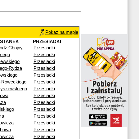
Pokaż na mapie
YSTANEK
PRZESIADKI
ódź Chojny
Przesiadki
skiego
Przesiadki
zewskiego
Przesiadki
łego-Rydza
Przesiadki
owskiego
Przesiadki
a-Roweckiego
Przesiadki
byszewskiego
Przesiadki
nowa
Przesiadki
cza
Przesiadki
dskiego
Przesiadki
ma
Przesiadki
owicza
Przesiadki
zbowa
Przesiadki
owicza
Przesiadki