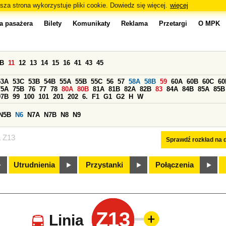
sza strona wykorzystuje pliki cookie. Dowiedz się więcej.
więcej
a pasażera
Bilety
Komunikaty
Reklama
Przetargi
O MPK
0B
11
12
13
14
15
16
41
43
45
53A
53C
53B
54B
55A
55B
55C
56
57
58A
58B
59
60A
60B
60C
60
75A
75B
76
77
78
80A
80B
81A
81B
82A
82B
83
84A
84B
85A
85B
97B
99
100
101
201
202
6.
F1
G1
G2
H
W
N5B
N6
N7A
N7B
N8
N9
a Z13
Sprawdź rozkład na d
Utrudnienia
Przystanki
Połączenia
Z13
Linia