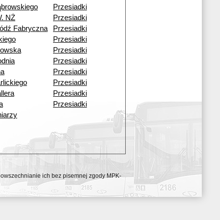
ąbrowskiego
Przesiadki
W. NŻ
Przesiadki
ódź Fabryczna
Przesiadki
skiego
Przesiadki
kowska
Przesiadki
dnia
Przesiadki
na
Przesiadki
rlickiego
Przesiadki
llera
Przesiadki
a
Przesiadki
iarzy
ozpowszechnianie ich bez pisemnej zgody MPK-