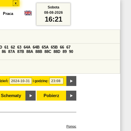
x
Sobota
08-08-2026
Praca
16:21
D
61
62
63
64A
64B
65A
65B
66
67
86
87A
87B
88A
88B
88C
88D
89
90
zień:
i godzinę:
Schematy
Pobierz
Pomoc