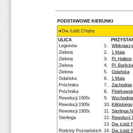
PODSTAWOWE KIERUNKI
Dw. Łódź Chojny
ULICA
PRZYSTA
Legionów
1.
Włókniarz
Zielona
2.
1 Maja
Zielona
3.
Pl. Hallera
Zielona
4.
Pl. Barlick
Zielona
5.
Gdańska
Gdańska
6.
1 Maja
Próchnika
7.
Zachodnia
Próchnika
8.
Piotrkows
Rewolucji 1905r.
9.
Wschodni
Rewolucji 1905r.
10.
Kilińskiego
Rewolucji 1905r.
11.
Sterlinga 
Sterlinga
12.
Rewolucji 
13.
Dw. Łódź 
Rodziny Poznańskich
14.
Dw. Łódź 