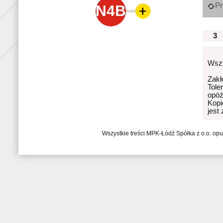
Pr
N4B
3
Wszy
Zakł
Tole
opóź
Kopi
jest
Wszystkie treści MPK-Łódź Spółka z o.o. op