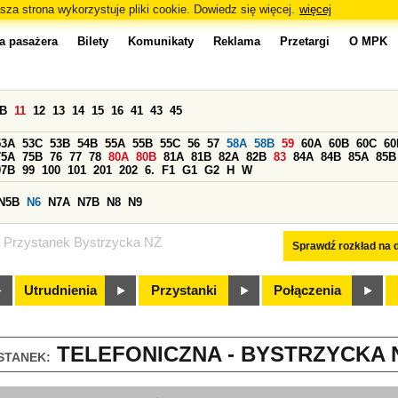
sza strona wykorzystuje pliki cookie. Dowiedz się więcej.
więcej
a pasażera
Bilety
Komunikaty
Reklama
Przetargi
O MPK
0B
11
12
13
14
15
16
41
43
45
53A
53C
53B
54B
55A
55B
55C
56
57
58A
58B
59
60A
60B
60C
60
75A
75B
76
77
78
80A
80B
81A
81B
82A
82B
83
84A
84B
85A
85B
97B
99
100
101
201
202
6.
F1
G1
G2
H
W
N5B
N6
N7A
N7B
N8
N9
Przystanek Bystrzycka NŻ
Sprawdź rozkład na d
Utrudnienia
Przystanki
Połączenia
TELEFONICZNA - BYSTRZYCKA N
STANEK: