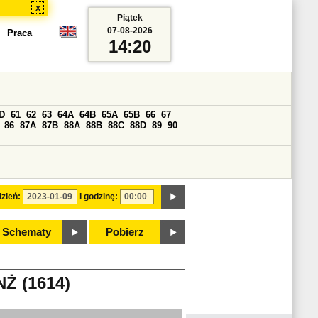
x
Piątek
07-08-2026
Praca
14:20
D
61
62
63
64A
64B
65A
65B
66
67
86
87A
87B
88A
88B
88C
88D
89
90
zień:
i godzinę:
Schematy
Pobierz
Ż (1614)