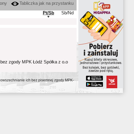
kony
Tabliczka jak na przystanku
Pt/Sb
Sb/Nd
 bez zgody MPK Łódź Spółka z o.o
ozpowszechnianie ich bez pisemnej zgody MPK-