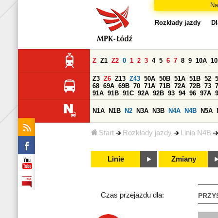
Na
Rozkłady jazdy
Dl
Z
Z1
Z2
0
1
2
3
4
5
6
7
8
9
10A
1
Z3
Z6
Z13
Z43
50A
50B
51A
51B
52
68
69A
69B
70
71A
71B
72A
72B
73
91A
91B
91C
92A
92B
93
94
96
97A
N1A
N1B
N2
N3A
N3B
N4A
N4B
N5A
Start
Rozkłady jazdy
Linia N4B
Linie
Zmiany
Czas przejazdu dla:
PRZY