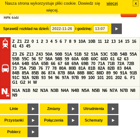
Nasza strona wykorzystuje pliki cookie. Dowiedz się
więcej
x
#
więcej.
Sprawdź rozkład na dzień:
i godzinę:
Z
Z1
Z2
0
1
2
3
4
5
6
7
8
9
10A
10B
11
12
13
14
15
16
41
43
45
Z3
Z6
Z13
Z43
50A
50B
51A
51B
52
53A
53C
53B
54B
55A
55B
55C
56
57
58A
58B
59
60A
60B
60C
60D
61
62
63
64A
64B
65A
65B
66
67
68
69A
69B
70
71A
71B
72A
72B
73
75A
75B
76
77
78
80A
80B
81A
81B
82A
82B
83
84A
84B
85A
85B
86
87A
87B
88A
88B
88C
88D
89
90
91A
91B
91C
92A
92B
93
94
96
97A
97B
99
100
101
201
202
6.
F1
G1
G2
H
W
N1A
N1B
N2
N3A
N3B
N4A
N4B
N5A
N5B
N6
N7A
N7B
N8
N9
Linie
Zmiany
Utrudnienia
Przystanki
Połączenia
Schematy
Pobierz