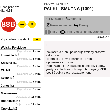
PRZYSTANEK:
Czas przejazdu
PALKI - SMUTNA (1091)
dla:
4:51
Przesiadki
Kierunki
88B
B
Pokaż na mapie
Drukuj
ikony
Tabliczka jak na przystanku
ROBOCZY
Poprzednie przystanki
B
Wojska Polskiego
Dojeżdża w:
1 min.
Zakłócenia ruchu powodują zmiany czasów
Łomnicka NŻ
odjazdów
Dojeżdża w:
3 min.
Tolerancja: przyspieszenie - 1 min.
opóźnienie - do 4 min.
Śnieżna NŻ
Kopiowanie i rozpowszechnianie rozkładów
Dojeżdża w:
5 min.
jazdy w celach zarobkowych bez zgody MPK
CH M1
Łódź Spółka z o.o jest zabronione.
Dojeżdża w:
6 min.
Kerna NŻ
Dojeżdża w:
7 min.
Janosika
Dojeżdża w:
9 min.
Marmurowa
Dojeżdża w:
11 min.
Beskidzka NŻ
Dojeżdża w:
12 min.
Opolska NŻ