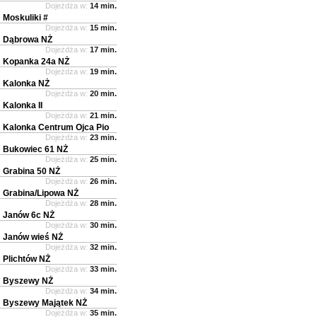
Dojeżdża w:
14 min.
Moskuliki #
Dojeżdża w:
15 min.
Dąbrowa NŻ
Dojeżdża w:
17 min.
Kopanka 24a NŻ
Dojeżdża w:
19 min.
Kalonka NŻ
Dojeżdża w:
20 min.
Kalonka II
Dojeżdża w:
21 min.
Kalonka Centrum Ojca Pio
Dojeżdża w:
23 min.
Bukowiec 61 NŻ
Dojeżdża w:
25 min.
Grabina 50 NŻ
Dojeżdża w:
26 min.
Grabina/Lipowa NŻ
Dojeżdża w:
28 min.
Janów 6c NŻ
Dojeżdża w:
30 min.
Janów wieś NŻ
Dojeżdża w:
32 min.
Plichtów NŻ
Dojeżdża w:
33 min.
Byszewy NŻ
Dojeżdża w:
34 min.
Byszewy Majątek NŻ
Dojeżdża w:
35 min.